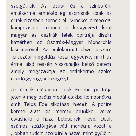
szolgálnak. Az ezüst és a színesfém
emlékérme érmeképileg azonosak, csak az
értékjelzésben térnek el. Mindkét érmeoldal
kompozíciója azonos: a kiegyezést kötő
magyar és osztrák felek portréja díszíti,
háttérben az Osztrák-Magyar Monarchia
kiscímerével. Az emlékérmét olyan újszerű
tervezési megoldás teszi egyedivé, mint az
érme alsó részén visszahajló belső perem,
amely megszakítja az emlékérme szélét
díszítő gyöngysorszegélyt.
Az érmék előlapján Deák Ferenc portréja
jelenik meg ovális medál alakba komponálva,
amit Telcs Ede alkotása ihletett. A portré
kerete alatt kis méretű betűkkel verve
olvasható a haza bölcsének neve. Deák
számos szállóigévé vált mondata közül a
„Jobban tudom szeretni a hazát, mint gyűlölni