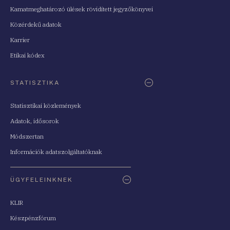
Kamatmeghatározó ülések rövidített jegyzőkönyvei
Közérdekű adatok
Karrier
Etikai kódex
STATISZTIKA
Statisztikai közlemények
Adatok, idősorok
Módszertan
Információk adatszolgáltatóknak
ÜGYFELEINKNEK
KLIR
Készpénzfórum