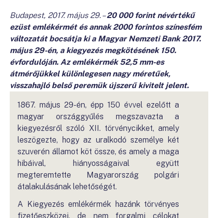
Budapest, 2017. május 29. –
20 000 forint névértékű
ezüst emlékérmét és annak 2000 forintos színesfém
változatát bocsátja ki a Magyar Nemzeti Bank 2017.
május 29-én, a kiegyezés megkötésének 150.
évfordulóján. Az emlékérmék 52,5 mm-es
átmérőjükkel különlegesen nagy méretűek,
visszahajló belső peremük újszerű kivitelt jelent.
1867. május 29-én, épp 150 évvel ezelőtt a
magyar országgyűlés megszavazta a
kiegyezésről szóló XII. törvénycikket, amely
leszögezte, hogy az uralkodó személye két
szuverén államot köt össze, és amely a maga
hibáival, hiányosságaival együtt
megteremtette Magyarország polgári
átalakulásának lehetőségét.
A Kiegyezés emlékérmék hazánk törvényes
fizetőeszközei, de nem forgalmi célokat