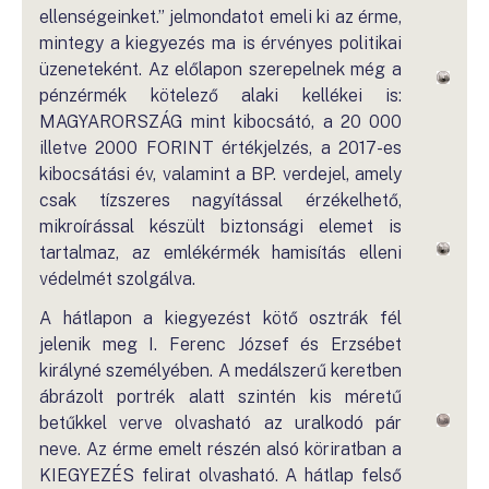
ellenségeinket.” jelmondatot emeli ki az érme,
mintegy a kiegyezés ma is érvényes politikai
üzeneteként. Az előlapon szerepelnek még a
pénzérmék kötelező alaki kellékei is:
MAGYARORSZÁG mint kibocsátó, a 20 000
illetve 2000 FORINT értékjelzés, a 2017-es
kibocsátási év, valamint a BP. verdejel, amely
csak tízszeres nagyítással érzékelhető,
mikroírással készült biztonsági elemet is
tartalmaz, az emlékérmék hamisítás elleni
védelmét szolgálva.
A hátlapon a kiegyezést kötő osztrák fél
jelenik meg I. Ferenc József és Erzsébet
királyné személyében. A medálszerű keretben
ábrázolt portrék alatt szintén kis méretű
betűkkel verve olvasható az uralkodó pár
neve. Az érme emelt részén alsó köriratban a
KIEGYEZÉS felirat olvasható. A hátlap felső