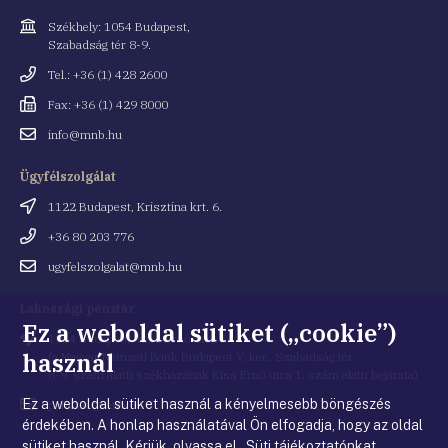
Cím
Székhely: 1054 Budapest,
Szabadság tér 8-9.
Telefonszám
Tel.: +36 (1) 428 2600
Fax
Fax: +36 (1) 429 8000
Email
info@mnb.hu
cím
Ügyfélszolgálat
Cím
1122 Budapest, Krisztina krt. 6.
Telefonszám
+36 80 203 776
Email
ugyfelszolgalat@mnb.hu
cím
Lakossági pénztár
Ez a weboldal sütiket („cookie”)
Cím
1054 Budapest, Kiss Ernő utca 1.
használ
(a Magyar Nemzeti Bank Budapest V. ker., Szabadság tér
8-9. szám alatti székházának Kiss Ernő utca 1. szám alatti bejárata)
Ez a weboldal sütiket használ a kényelmesebb böngészés
Email
penztar@mnb.hu
cím
érdekében. A honlap használatával Ön elfogadja, hogy az oldal
sütiket használ. Kérjük, olvassa el Süti tájékoztatónkat