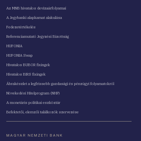
Az MNB hivatalos devizaárfolyamai
A Jegybanki alapkamat alakulása
Fedezetértékelés
Referenciamutató Jegyzési Bizottság
HUFONIA
HUFONIA Swap
Hivatalos BUBOR fixingek
Hivatalos BIRS fixingek
Ábrakészlet a legfrissebb gazdasági és pénzügyi folyamatokról
Növekedési Hitelprogram (NHP)
A monetáris politikai eszköztár
Befektetői, elemzői találkozók szervezése
MAGYAR NEMZETI BANK