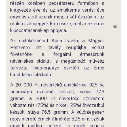
részén középen pecsétszerű formában a
kiegyezés éve és az emlékérme verési éve
egymás alatt jelenik meg, a két évszámot az
utolsó számjegyük köti össze, utalva az érme
kibocsátásának apropójára.
Az emlékérméket Kósa István, a Magyar
Pénzverő Zrt. tavaly nyugdíjba vonult
fővésnöke, a forgalmi érmesorunk
névértékes oldalát is megálmodó művész
tervezte, mesterjegye szintén az érme
hátoldalán található.
A 20 000 Ft névértékű emlékérme 925 ‰
finomságú ezüstből készült, súlya 77,6
gramm, a 2000 Ft névértékű színesfém
változat réz (75%) és nikkel (25%) ötvözetből
készült, súlya 76,5 gramm. A különlegesen
nagy méretű érmék átmérője 52,5 mm, szélük
egyedi módon recézett, a recék csúcsa