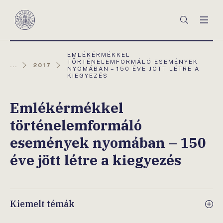
Főmenü
Keresés
Men
Magyar
Nemzeti
Bank
AKTUÁLIS
EMLÉKÉRMÉKKEL
OLDAL:
TÖRTÉNELEMFORMÁLÓ ESEMÉNYEK
...
2017
NYOMÁBAN – 150 ÉVE JÖTT LÉTRE A
KIEGYEZÉS
Emlékérmékkel
történelemformáló
események nyomában – 150
éve jött létre a kiegyezés
Kiemelt témák