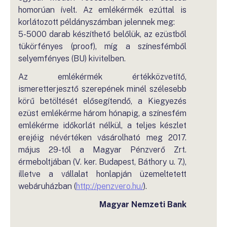
homorúan ívelt. Az emlékérmék ezúttal is
korlátozott példányszámban jelennek meg:
5-5000 darab készíthető belőlük, az ezüstből
tükörfényes (proof), míg a színesfémből
selyemfényes (BU) kivitelben.
Az emlékérmék értékközvetítő,
ismeretterjesztő szerepének minél szélesebb
körű betöltését elősegítendő, a Kiegyezés
ezüst emlékérme három hónapig, a színesfém
emlékérme időkorlát nélkül, a teljes készlet
erejéig névértéken vásárolható meg 2017.
május 29-től a Magyar Pénzverő Zrt.
érmeboltjában (V. ker. Budapest, Báthory u. 7.),
illetve a vállalat honlapján üzemeltetett
webáruházban (
http://penzvero.hu/
).
Magyar Nemzeti Bank