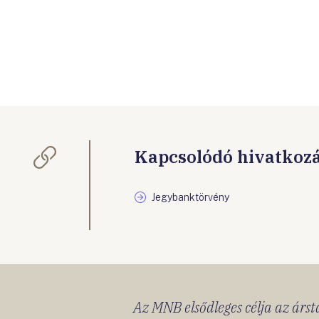
Kapcsolódó hivatkoz
Jegybanktörvény
Az MNB elsődleges célja az ársta