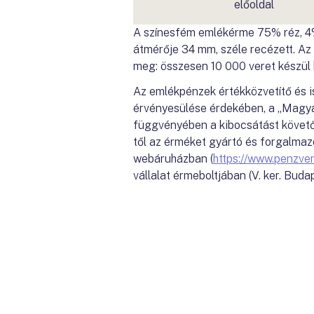
előoldal
A színesfém emlékérme 75% réz, 4% 
átmérője 34 mm, széle recézett. Az
meg: összesen 10 000 veret készül be
Az emlékpénzek értékközvetítő és i
érvényesülése érdekében, a „Magyar
függvényében a kibocsátást követő
től az érméket gyártó és forgalmaz
webáruházban (
https://www.penzver
vállalat érmeboltjában (V. ker. Budape