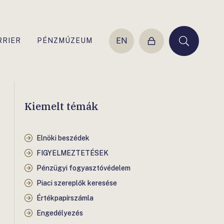
EN
RRIER
PÉNZMÚZEUM
Belépés
Keresés
Kiemelt témák
Elnöki beszédek
FIGYELMEZTETÉSEK
Pénzügyi fogyasztóvédelem
Piaci szereplők keresése
Értékpapírszámla
Engedélyezés