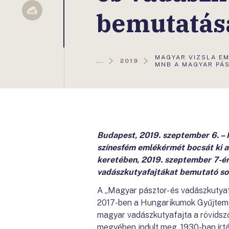
bemutatás
Sellsy
AKTUÁLIS
MAGYAR VIZSLA EM
...
2019
OLDAL:
MNB A MAGYAR PÁ
Budapest, 2019. szeptember 6. –
színesfém emlékérmét bocsát ki 
keretében, 2019. szeptember 7-én
vadászkutyafajtákat bemutató sor
A „Magyar pásztor- és vadászkutyaf
2017-ben a Hungarikumok Gyűjtemén
magyar vadászkutyafajta a rövidsz
megyében indult meg. 1930-ban írtá