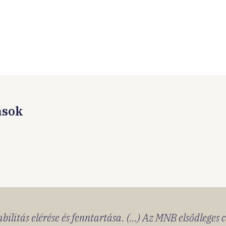
ások
bilitás elérése és fenntartása. (...) Az MNB elsődleges 