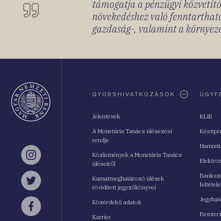
támogatja a pénzügyi közvetítő
növekedéshez való fenntartható
gazdaság-, valamint a környeze
Oldaltérkép
GYORSHIVATKOZÁSOK
ÜGYF
Jelentések
KLIR
A Monetáris Tanács ülésezési
Készpé
rendje
Hamisí
Közlemények a Monetáris Tanács
Instagram
Elektro
üléseiről
Bankszá
Kamatmeghatározó ülések
feltétele
Twitter
rövidített jegyzőkönyvei
Jegyban
Közérdekű adatok
Facebook
Beszerz
Karrier