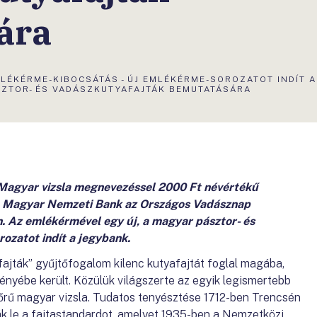
ára
LÉKÉRME-KIBOCSÁTÁS - ÚJ EMLÉKÉRME-SOROZATOT INDÍT 
SZTOR- ÉS VADÁSZKUTYAFAJTÁK BEMUTATÁSÁRA
 Magyar vizsla megnevezéssel 2000 Ft névértékű
a Magyar Nemzeti Bank az Országos Vadásznap
. Az emlékérmével egy új, a magyar pásztor- és
ozatot indít a jegybank.
ajták” gyűjtőfogalom kilenc kutyafajtát foglal magába,
yébe került. Közülük világszerte az egyik legismertebb
őrű magyar vizsla. Tudatos tenyésztése 1712-ben Trencsén
k le a fajtastandardot, amelyet 1935-ben a Nemzetközi