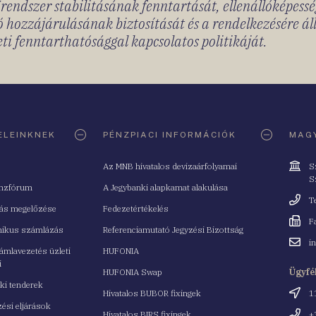
rendszer stabilitásának fenntartását, ellenállóképessé
 hozzájárulásának biztosítását és a rendelkezésére á
ti fenntarthatósággal kapcsolatos politikáját.
ELEINKNEK
PÉNZPIACI INFORMÁCIÓK
MAGY
Cím
Az MNB hivatalos devizaárfolyamai
S
S
nzfórum
A Jegybanki alapkamat alakulása
Telefo
T
tás megelőzése
Fedezetértékelés
Fax
F
nikus számlázás
Referenciamutató Jegyzési Bizottság
Email
i
mlavezetés üzleti
HUFONIA
cím
i
HUFONIA Swap
Ügyfé
ki tenderek
Cím
Hivatalos BUBOR fixingek
1
ési eljárások
Telefo
Hivatalos BIRS fixingek
+