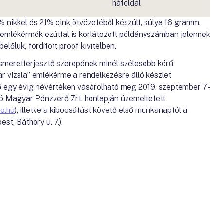
hátoldal
nikkel és 21% cink ötvözetéből készült, súlya 16 gramm,
 emlékérmék ezúttal is korlátozott példányszámban jelennek
lőlük, fordított proof kivitelben.
smeretterjesztő szerepének minél szélesebb körű
 vizsla” emlékérme a rendelkezésre álló készlet
 egy évig névértéken vásárolható meg 2019. szeptember 7-
ó Magyar Pénzverő Zrt. honlapján üzemeltetett
o.hu
), illetve a kibocsátást követő első munkanaptól a
st, Báthory u. 7.).