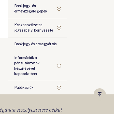
Bankjegy- és
érmevizsgáló gépek
Készpénzfizetés
jogszabályi környezete
Bankjegy és érmegyártás
Információk a
pénzutánzatok
készítésével
kapcsolatban
Publikációk
Vissza
a
céljának veszélyeztetése nélkül
tetejér