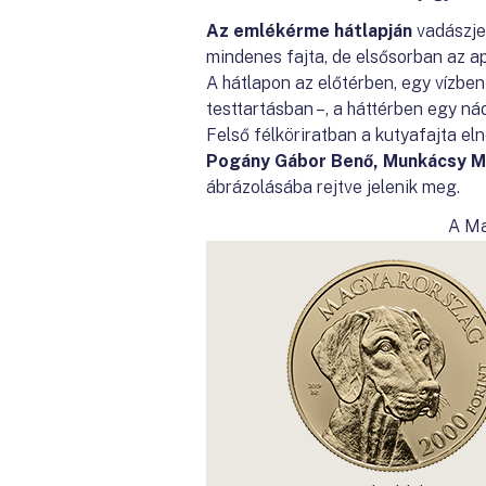
Az emlékérme hátlapján
vadászjel
mindenes fajta, de elsősorban az ap
A hátlapon az előtérben, egy vízben 
testtartásban –, a háttérben egy ná
Felső félköriratban a kutyafajta 
Pogány Gábor Benő, Munkácsy Mi
ábrázolásába rejtve jelenik meg.
A Ma