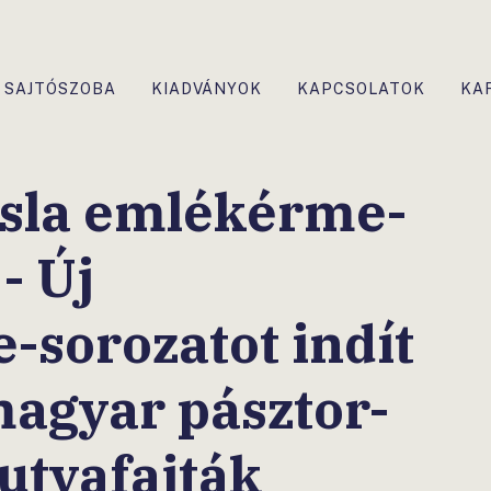
SAJTÓSZOBA
KIADVÁNYOK
KAPCSOLATOK
KA
zsla emlékérme-
- Új
sorozatot indít
agyar pásztor-
utyafajták