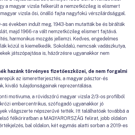
gy a magyar vizsla felkerült a nemzetközileg is elismert
A magyar vizsla ősi, önálló fajta nagyfokú vérszilárdsággal.
0-as években indult meg, 1943-ban mutatták be és bírálták
lát, majd 1966-ra vált nemzetközileg elismert fajtává.
ítés, harmonikus mozgás jellemzi. Kedves, engedelmes
zslák közül is kiemelkedik. Sokoldalú, nemcsak vadászkutya,
ekek játszópajtása is, házőrzésre ugyanakkor nem
ék hazánk törvényes fizetőeszközei, de nem forgalmi
repük az ismeretterjesztés, a magyar pásztor- és
, kiváló tulajdonságainak reprezentálása.
nti motívuma, a rövidszőrű magyar vizsla 2/3-os profilból
ükrözi embercentrikus, szófogadó ugyanakkor jó
k világszerte népszerűvé tették. Itt találhatóak továbbá a
 felső félköriratban a MAGYARORSZÁG felirat, jobb oldalon
ékjelzés, bal oldalon, két egymás alatti sorban a 2019-es