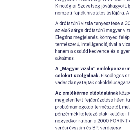
Kinológiai Szövetség jóváhagyott, í
nemzeti fajták hivatalos listájára. 
A drótszőrű vizsla tenyésztése a 3
az első sárga drótszőrű magyar vizs
Elegáns megjelenés, könnyed felép
természetű, intelligenciájával a vi
hanem a család kedvence és a gyer
alkalmas.
A „Magyar vizsla” emlékpénzérm
célokat szolgálnak.
Elsődleges sze
vadászkutyafajták sokoldalúságának
Az emlékérme előoldalának
közpo
megjelenített fejábrázolása hűen t
problémamegoldó természetét, melye
pénzérmék kötelező alaki kellékei:
negyedköriratban a 2000 FORINT ért
verési évszám és BP. verdejegy.