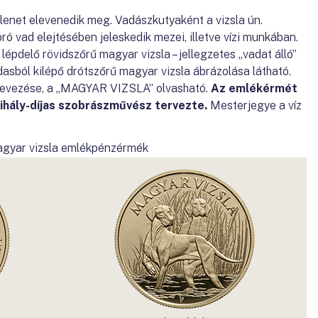
enet elevenedik meg. Vadászkutyaként a vizsla ún.
ró vad elejtésében jeleskedik mezei, illetve vízi munkában.
lépdelő rövidszőrű magyar vizsla – jellegzetes „vadat álló”
dasból kilépő drótszőrű magyar vizsla ábrázolása látható.
elnevezése, a „MAGYAR VIZSLA” olvasható.
Az emlékérmét
hály-díjas szobrászművész tervezte.
Mesterjegye a víz
gyar vizsla emlékpénzérmék