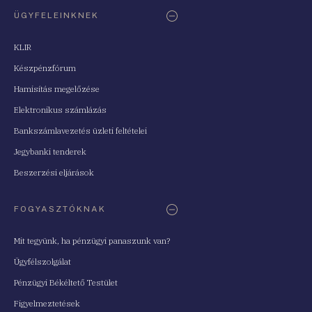
ÜGYFELEINKNEK
KLIR
Készpénzfórum
Hamisítás megelőzése
Elektronikus számlázás
Bankszámlavezetés üzleti feltételei
Jegybanki tenderek
Beszerzési eljárások
FOGYASZTÓKNAK
Mit tegyünk, ha pénzügyi panaszunk van?
Ügyfélszolgálat
Pénzügyi Békéltető Testület
Figyelmeztetések