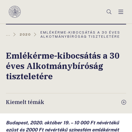
Főmenü
Keresés
Men
Magyar
Nemzeti
Bank
AKTUÁLIS
EMLÉKÉRME-KIBOCSÁTÁS A 30 ÉVES
...
2020
OLDAL:
ALKOTMÁNYBÍRÓSÁG TISZTELETÉRE
Emlékérme-kibocsátás a 30
éves Alkotmánybíróság
tiszteletére
Kiemelt témák
Budapest, 2020. október 19. – 10 000 Ft névértékű
ezüst és 2000 Ft névértékű színesfém emlékérmét