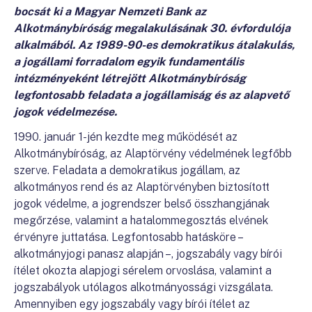
bocsát ki a Magyar Nemzeti Bank az
Alkotmánybíróság megalakulásának 30. évfordulója
alkalmából. Az 1989-90-es demokratikus átalakulás,
a jogállami forradalom egyik fundamentális
intézményeként létrejött Alkotmánybíróság
legfontosabb feladata a jogállamiság és az alapvető
jogok védelmezése.
1990. január 1-jén kezdte meg működését az
Alkotmánybíróság, az Alaptörvény védelmének legfőbb
szerve. Feladata a demokratikus jogállam, az
alkotmányos rend és az Alaptörvényben biztosított
jogok védelme, a jogrendszer belső összhangjának
megőrzése, valamint a hatalommegosztás elvének
érvényre juttatása. Legfontosabb hatásköre –
alkotmányjogi panasz alapján –, jogszabály vagy bírói
ítélet okozta alapjogi sérelem orvoslása, valamint a
jogszabályok utólagos alkotmányossági vizsgálata.
Amennyiben egy jogszabály vagy bírói ítélet az