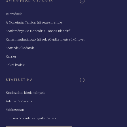
GYORSHIVATKOZÁSOK
Jelentések
A Monetáris Tanács ülésezési rendje
Közlemények a Monetáris Tanács üléseiről
Kamatmeghatározó ülések rövidített jegyzőkönyvei
Közérdekű adatok
Karrier
Etikai kódex
STATISZTIKA
Statisztikai közlemények
Adatok, idősorok
Módszertan
Információk adatszolgáltatóknak