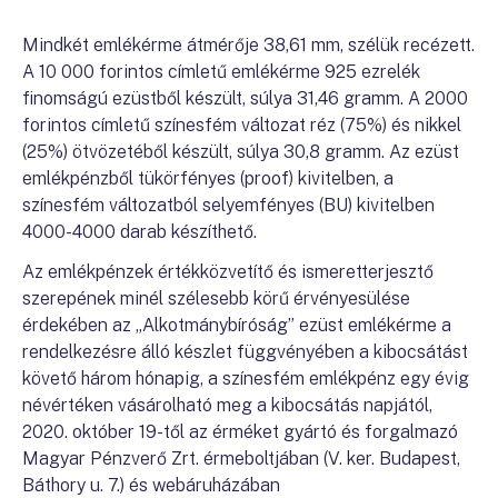
Mindkét emlékérme átmérője 38,61 mm, szélük recézett.
A 10 000 forintos címletű emlékérme 925 ezrelék
finomságú ezüstből készült, súlya 31,46 gramm. A 2000
forintos címletű színesfém változat réz (75%) és nikkel
(25%) ötvözetéből készült, súlya 30,8 gramm. Az ezüst
emlékpénzből tükörfényes (proof) kivitelben, a
színesfém változatból selyemfényes (BU) kivitelben
4000-4000 darab készíthető.
Az emlékpénzek értékközvetítő és ismeretterjesztő
szerepének minél szélesebb körű érvényesülése
érdekében az „Alkotmánybíróság” ezüst emlékérme a
rendelkezésre álló készlet függvényében a kibocsátást
követő három hónapig, a színesfém emlékpénz egy évig
névértéken vásárolható meg a kibocsátás napjától,
2020. október 19-től az érméket gyártó és forgalmazó
Magyar Pénzverő Zrt. érmeboltjában (V. ker. Budapest,
Báthory u. 7.) és webáruházában