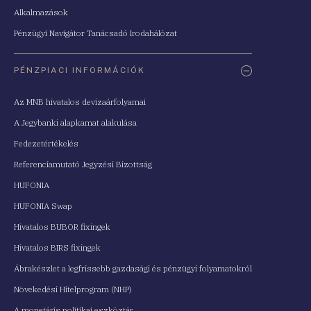
Alkalmazások
Pénzügyi Navigátor Tanácsadó Irodahálózat
PÉNZPIACI INFORMÁCIÓK
Az MNB hivatalos devizaárfolyamai
A Jegybanki alapkamat alakulása
Fedezetértékelés
Referenciamutató Jegyzési Bizottság
HUFONIA
HUFONIA Swap
Hivatalos BUBOR fixingek
Hivatalos BIRS fixingek
Ábrakészlet a legfrissebb gazdasági és pénzügyi folyamatokról
Növekedési Hitelprogram (NHP)
A monetáris politikai eszköztár