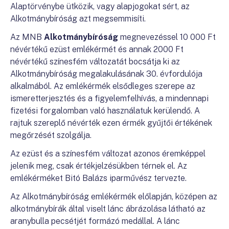
Alaptörvénybe ütközik, vagy alapjogokat sért, az
Alkotmánybíróság azt megsemmisíti.
Az MNB
Alkotmánybíróság
megnevezéssel 10 000 Ft
névértékű ezüst emlékérmét és annak 2000 Ft
névértékű színesfém változatát bocsátja ki az
Alkotmánybíróság megalakulásának 30. évfordulója
alkalmából. Az emlékérmék elsődleges szerepe az
ismeretterjesztés és a figyelemfelhívás, a mindennapi
fizetési forgalomban való használatuk kerülendő. A
rajtuk szereplő névérték ezen érmék gyűjtői értékének
megőrzését szolgálja.
Az ezüst és a színesfém változat azonos éremképpel
jelenik meg, csak értékjelzésükben térnek el. Az
emlékérméket Bitó Balázs iparművész tervezte.
Az Alkotmánybíróság emlékérmék előlapján, középen az
alkotmánybírák által viselt lánc ábrázolása látható az
aranybulla pecsétjét formázó medállal. A lánc