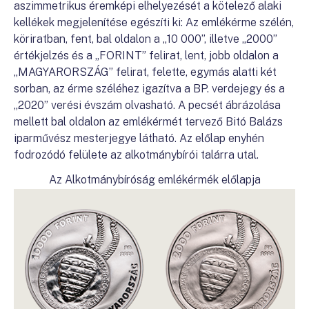
aszimmetrikus éremképi elhelyezését a kötelező alaki
kellékek megjelenítése egészíti ki: Az emlékérme szélén,
köriratban, fent, bal oldalon a „10 000”, illetve „2000”
értékjelzés és a „FORINT” felirat, lent, jobb oldalon a
„MAGYARORSZÁG” felirat, felette, egymás alatti két
sorban, az érme széléhez igazítva a BP. verdejegy és a
„2020” verési évszám olvasható. A pecsét ábrázolása
mellett bal oldalon az emlékérmét tervező Bitó Balázs
iparművész mesterjegye látható. Az előlap enyhén
fodrozódó felülete az alkotmánybírói talárra utal.
Az Alkotmánybíróság emlékérmék előlapja