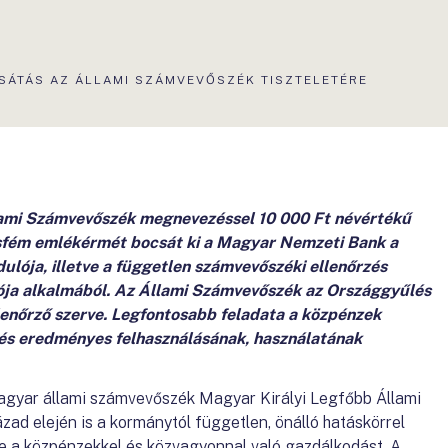
SÁTÁS AZ ÁLLAMI SZÁMVEVŐSZÉK TISZTELETÉRE
lami Számvevőszék megnevezéssel 10 000 Ft névértékű
esfém emlékérmét bocsát ki a Magyar Nemzeti Bank a
ulója, illetve a független számvevőszéki ellenőrzés
ója alkalmából. Az Állami Számvevőszék az Országgyűlés
lenőrző szerve. Legfontosabb feladata a közpénzek
és eredményes felhasználásának, használatának
 magyar állami számvevőszék Magyar Királyi Legfőbb Állami
ad elején is a kormánytól független, önálló hatáskörrel
e a közpénzekkel és közvagyonnal való gazdálkodást. A