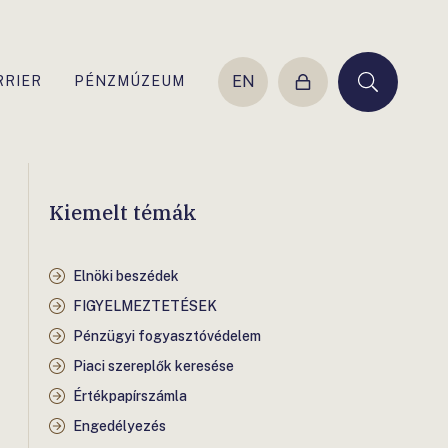
EN
RRIER
PÉNZMÚZEUM
Belépés
Keresés
Kiemelt témák
Elnöki beszédek
FIGYELMEZTETÉSEK
Pénzügyi fogyasztóvédelem
Piaci szereplők keresése
Értékpapírszámla
Engedélyezés