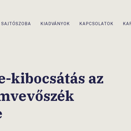
SAJTÓSZOBA
KIADVÁNYOK
KAPCSOLATOK
KA
-kibocsátás az
ámvevőszék
e