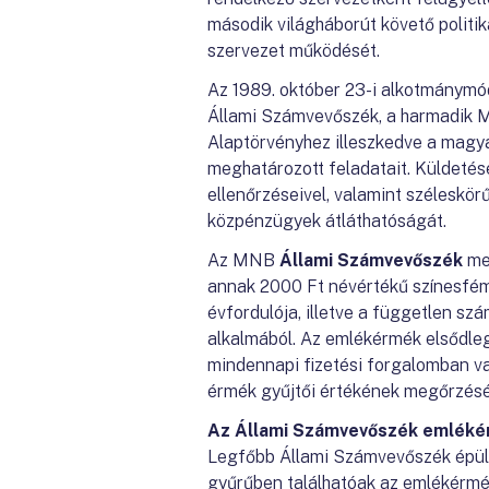
második világháborút követő politik
szervezet működését.
Az 1989. október 23-i alkotmánymódos
Állami Számvevőszék, a harmadik M
Alaptörvényhez illeszkedve a magy
meghatározott feladatait. Küldetése
ellenőrzéseivel, valamint szélesk
közpénzügyek átláthatóságát.
Az MNB
Állami Számvevőszék
meg
annak 2000 Ft névértékű színesfém 
évfordulója, illetve a független sz
alkalmából. Az emlékérmék elsődleg
mindennapi fizetési forgalomban va
érmék gyűjtői értékének megőrzését
Az Állami Számvevőszék emlékér
Legfőbb Állami Számvevőszék épület
gyűrűben találhatóak az emlékérmé