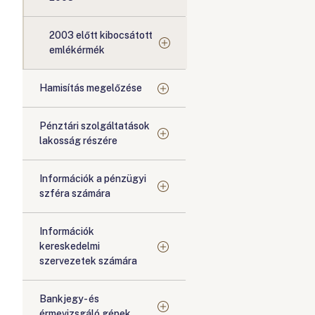
2003 előtt kibocsátott
emlékérmék
Hamisítás megelőzése
Pénztári szolgáltatások
lakosság részére
Információk a pénzügyi
szféra számára
Információk
kereskedelmi
szervezetek számára
Bankjegy- és
érmevizsgáló gépek