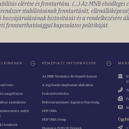
bilitás elérése és fenntartása. (...) Az MNB elsődleges 
rendszer stabilitásának fenntartását, ellenállóképessé
 hozzájárulásának biztosítását és a rendelkezésére á
ti fenntarthatósággal kapcsolatos politikáját.
ELEINKNEK
PÉNZPIACI INFORMÁCIÓK
MAGY
Cím
Az MNB hivatalos devizaárfolyamai
S
S
nzfórum
A Jegybanki alapkamat alakulása
Telefo
T
tás megelőzése
Fedezetértékelés
Fax
F
nikus számlázás
Referenciamutató Jegyzési Bizottság
Email
i
mlavezetés üzleti
HUFONIA
cím
i
HUFONIA Swap
Ügyfé
ki tenderek
Cím
Hivatalos BUBOR fixingek
1