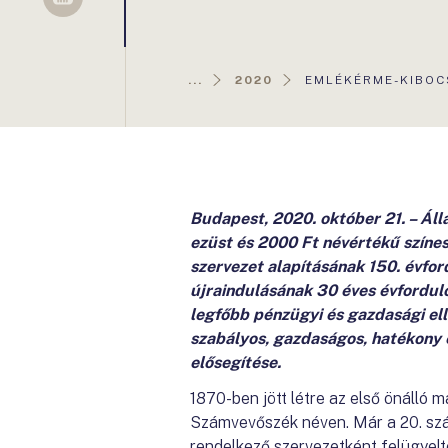
Sellsy
AKTUÁLIS
...
2020
EMLÉKÉRME-KIBOC
OLDAL:
Budapest, 2020. október 21. – Ál
ezüst és 2000 Ft névértékű szín
szervezet alapításának 150. évford
újraindulásának 30 éves évfordul
legfőbb pénzügyi és gazdasági el
szabályos, gazdaságos, hatékony 
elősegítése.
1870-ben jött létre az első önálló
Számvevőszék néven. Már a 20. száz
rendelkező szervezetként felügyelt