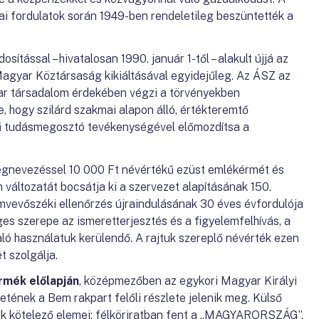
ai fordulatok során 1949-ben rendeletileg beszüntették a
ítással – hivatalosan 1990. január 1-től – alakult újjá az
agyar Köztársaság kikiáltásával egyidejűleg. Az ÁSZ az
ar társadalom érdekében végzi a törvényekben
, hogy szilárd szakmai alapon álló, értékteremtő
örű tudásmegosztó tevékenységével előmozdítsa a
nevezéssel 10 000 Ft névértékű ezüst emlékérmét és
változatát bocsátja ki a szervezet alapításának 150.
ámvevőszéki ellenőrzés újraindulásának 30 éves évfordulója
es szerepe az ismeretterjesztés és a figyelemfelhívás, a
ló használatuk kerülendő. A rajtuk szereplő névérték ezen
 szolgálja.
mék előlapján
, középmezőben az egykori Magyar Királyi
ének a Bem rakpart felőli részlete jelenik meg. Külső
k kötelező elemei: félköriratban fent a „MAGYARORSZÁG”,