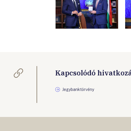
Kapcsolódó hivatkoz
Jegybanktörvény