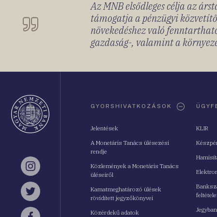
Az MNB elsődleges célja az ársta
támogatja a pénzügyi közvetítő
növekedéshez való fenntartható
gazdaság-, valamint a környeze
Oldaltérkép
GYORSHIVATKOZÁSOK
ÜGYF
Jelentések
KLIR
A Monetáris Tanács ülésezési
Készpé
rendje
Hamisí
Közlemények a Monetáris Tanács
Instagram
Elektro
üléseiről
Bankszá
Kamatmeghatározó ülések
feltétele
Twitter
rövidített jegyzőkönyvei
Jegyban
Közérdekű adatok