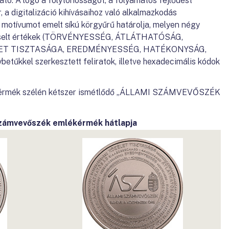
ató. A logó a folytonosságot, a folyamatos fejlődést
, a digitalizáció kihívásaihoz való alkalmazkodás
i motívumot emelt síkú körgyűrű határolja, melyen négy
pviselt értékek (TÖRVÉNYESSÉG, ÁTLÁTHATÓSÁG,
T TISZTASÁGA, EREDMÉNYESSÉG, HATÉKONYSÁG,
űkkel szerkesztett feliratok, illetve hexadecimális kódok
lékérmék szélén kétszer ismétlődő „ÁLLAMI SZÁMVEVŐSZÉK
Számvevőszék emlékérmék hátlapja