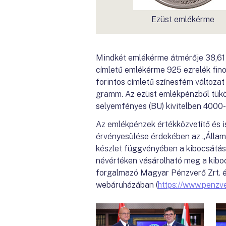
Ezüst emlékérme
Mindkét emlékérme átmérője 38,61 m
címletű emlékérme 925 ezrelék fin
forintos címletű színesfém változat
gramm. Az ezüst emlékpénzből tükör
selyemfényes (BU) kivitelben 4000-
Az emlékpénzek értékközvetítő és i
érvényesülése érdekében az „Állam
készlet függvényében a kibocsátás
névértéken vásárolható meg a kiboc
forgalmazó Magyar Pénzverő Zrt. érm
webáruházában (
https://www.penzve