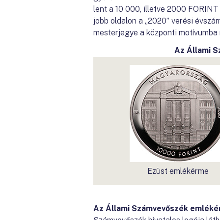
lent a 10 000, illetve 2000 FORINT 
jobb oldalon a „2020” verési évsz
mesterjegye a központi motívumba re
Az Állami 
Ezüst emlékérme
Az Állami Számvevőszék emléké