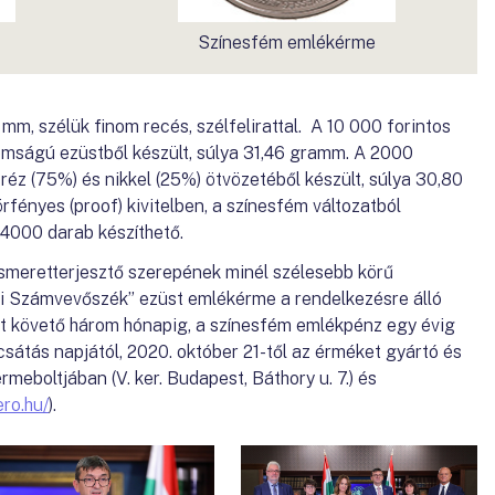
Színesfém emlékérme
m, szélük finom recés, szélfelirattal. A 10 000 forintos
omságú ezüstből készült, súlya 31,46 gramm. A 2000
 réz (75%) és nikkel (25%) ötvözetéből készült, súlya 30,80
fényes (proof) kivitelben, a színesfém változatból
4000 darab készíthető.
smeretterjesztő szerepének minél szélesebb körű
i Számvevőszék” ezüst emlékérme a rendelkezésre álló
t követő három hónapig, a színesfém emlékpénz egy évig
sátás napjától, 2020. október 21-től az érméket gyártó és
eboltjában (V. ker. Budapest, Báthory u. 7.) és
ro.hu/
).