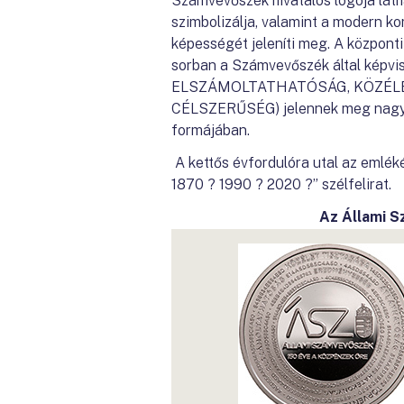
Számvevőszék hivatalos logója láth
szimbolizálja, valamint a modern kor
képességét jeleníti meg. A központ
sorban a Számvevőszék által ké
ELSZÁMOLTATHATÓSÁG, KÖZÉLE
CÉLSZERŰSÉG) jelennek meg nagybet
formájában.
A kettős évfordulóra utal az em
1870 ? 1990 ? 2020 ?” szélfelirat.
Az Állami 