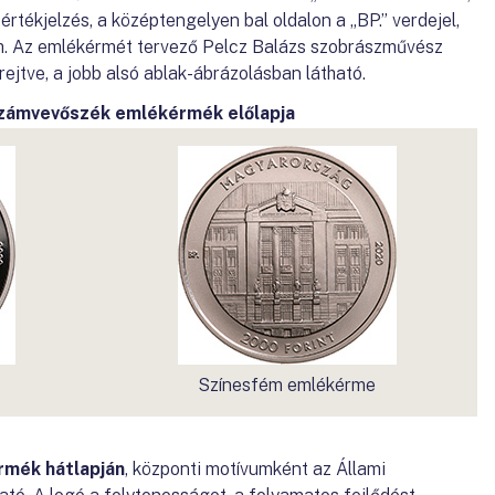
értékjelzés, a középtengelyen bal oldalon a „BP.” verdejel,
ám. Az emlékérmét tervező Pelcz Balázs szobrászművész
jtve, a jobb alsó ablak-ábrázolásban látható.
Számvevőszék emlékérmék előlapja
Színesfém emlékérme
rmék hátlapján
, központi motívumként az Állami