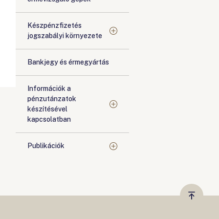
Készpénzfizetés
jogszabályi környezete
Bankjegy és érmegyártás
Információk a
pénzutánzatok
készítésével
kapcsolatban
Publikációk
Vissza
a