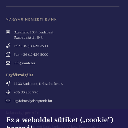
MAGYAR NEMZETI BANK
Cím
Székhely: 1054 Budapest,
Szabadság tér 8-9.
Telefonszám
Tel.: +36 (1) 428 2600
Fax
Fax: +36 (1) 429 8000
Email
info@mnb.hu
cím
Ügyfélszolgálat
Cím
1122 Budapest, Krisztina krt. 6.
Telefonszám
+36 80 203 776
Email
ugyfelszolgalat@mnb.hu
cím
Lakossági pénztár
Ez a weboldal sütiket („cookie”)
Cím
1054 Budapest, Kiss Ernő utca 1.
(a Magyar Nemzeti Bank Budapest V. ker., Szabadság tér