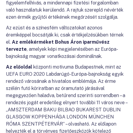
figyelemfelhívás, a mindennapi fizetési forgalomban
való használatuk kerülendő. A rajtuk szereplő névérték
ezen érmék gyűjtői értékének megőrzését szolgálja.
Az ezüst és a színesfém változatokat azonos
éremképpel bocsátják ki, csak értékjelzésükben térnek
el.
Az emlékérméket Bohus Áron iparművész
tervezte
, amelyek képi megjelenésében az Európa-
bajnokság magyar vonatkozásai dominálnak.
Az előoldal
központi motívuma Budapestnek, mint az
UEFA EURO 2020 Labdarúgó-Európa-bajnokság egyik
rendező városának a hivatalos emblémája. Az érme
szélén futó köriratban az óramutató járásával
megegyezően haladva, betűrend szerinti sorrendben – a
rendezés jogát eredetileg elnyert további 11 város neve –
„AMSZTERDAM BAKU BILBAO BUKAREST DUBLIN
GLASGOW KOPPENHÁGA LONDON MÜNCHEN
RÓMA SZENTPÉTERVÁR” – olvasható. Az előlapon
helyezték el a törvényes fizetőeszközök kötelező