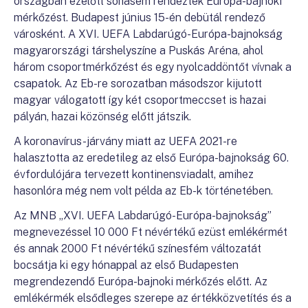
országban ezelőtt sohasem rendeztek Európa-bajnoki
mérkőzést. Budapest június 15-én debütál rendező
városként. A XVI. UEFA Labdarúgó-Európa-bajnokság
magyarországi társhelyszíne a Puskás Aréna, ahol
három csoportmérkőzést és egy nyolcaddöntőt vívnak a
csapatok. Az Eb-re sorozatban másodszor kijutott
magyar válogatott így két csoportmeccset is hazai
pályán, hazai közönség előtt játszik.
A koronavírus-járvány miatt az UEFA 2021-re
halasztotta az eredetileg az első Európa-bajnokság 60.
évfordulójára tervezett kontinensviadalt, amihez
hasonlóra még nem volt példa az Eb-k történetében.
Az MNB „XVI. UEFA Labdarúgó-Európa-bajnokság”
megnevezéssel 10 000 Ft névértékű ezüst emlékérmét
és annak 2000 Ft névértékű színesfém változatát
bocsátja ki egy hónappal az első Budapesten
megrendezendő Európa-bajnoki mérkőzés előtt. Az
emlékérmék elsődleges szerepe az értékközvetítés és a