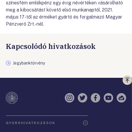
színesfém emlékpénz egy évig névértéken vásárolható
meg a kibocsátást követő első munkanaptól, 2021.
május 17-től az érméket gyártó és forgalmazó Magyar
Pénzverő Zrt.-nél.
Kapcsolódó hivatkozások
Jegybanktörvény
Vi
a
te
Instagram
Twitter
Facebook
YouTube
Sell
Oldaltérkép
GYORSHIVATKOZÁSOK