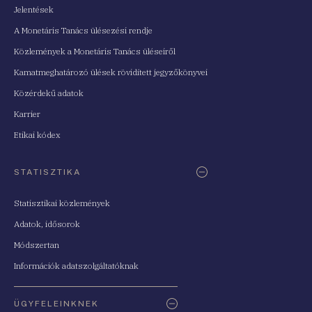
Jelentések
A Monetáris Tanács ülésezési rendje
Közlemények a Monetáris Tanács üléseiről
Kamatmeghatározó ülések rövidített jegyzőkönyvei
Közérdekű adatok
Karrier
Etikai kódex
STATISZTIKA
Statisztikai közlemények
Adatok, idősorok
Módszertan
Információk adatszolgáltatóknak
ÜGYFELEINKNEK