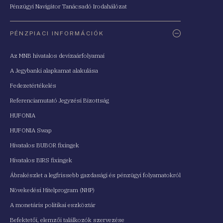
Pénzügyi Navigátor Tanácsadó Irodahálózat
PÉNZPIACI INFORMÁCIÓK
Az MNB hivatalos devizaárfolyamai
A Jegybanki alapkamat alakulása
Fedezetértékelés
Referenciamutató Jegyzési Bizottság
HUFONIA
HUFONIA Swap
Hivatalos BUBOR fixingek
Hivatalos BIRS fixingek
Ábrakészlet a legfrissebb gazdasági és pénzügyi folyamatokról
Növekedési Hitelprogram (NHP)
A monetáris politikai eszköztár
Befektetői, elemzői találkozók szervezése