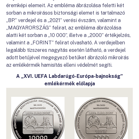
éremképi elemeit. Az embléma ábrázolása feletti két
sorban a mikroírásos biztonsági elemet is tartalmazó
„BP.” verdejel és a „2021” verési évszám, valamint a
„MAGYARORSZÁG” felirat, az embléma ábrázolása
alatti két sorban a „10 000”, illetve a „2000” értékjelzés,
valamint a „FORINT” felirat olvasható. A verdejelben
legalább tízszeres nagyítás esetén látható, a verdejel
adott betűjével megegyező betűket ábrázoló mikroírás
az emlékérmék hamisítás elleni védelmét segíti.
A „XVI. UEFA Labdarúgó-Európa-bajnokság”
emlékérmék előlapja