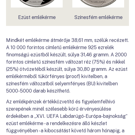
Ezüst emlékérme
Színesfém emlékérme
Mindkét emlékérme átmérője 38,61 mm, szélük recézett.
A 10 000 forintos címletű emlékérme 925 ezrelék
finomságú ezüstből készült, súlya 31,46 gramm. A 2000
forintos címletű színesfém változat réz (75%) és nikkel
(25%) ötvözetéből készült, súlya 30,80 gramm. Az ezüst
emlékérméből tükörfényes (proof) kivitelben, a
színesfém változatból selyemfényes (BU) kivitelben
5000-5000 darab készíthető.
Az emlékpénzek értékközvetítő és figyelemfelhívó
szerepének minél szélesebb körű érvényesülése
érdekében a „XVI. UEFA Labdarúgó-Európa-bajnokság”
ezüst emlékérme - a rendelkezésre álló készlet
függvényében - a kibocsátást követő három hónapig, a