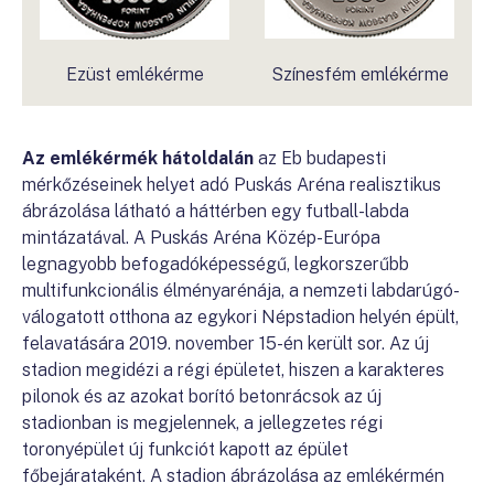
Ezüst emlékérme
Színesfém emlékérme
Az emlékérmék hátoldalán
az Eb budapesti
mérkőzéseinek helyet adó Puskás Aréna realisztikus
ábrázolása látható a háttérben egy futball-labda
mintázatával. A Puskás Aréna Közép-Európa
legnagyobb befogadóképességű, legkorszerűbb
multifunkcionális élményarénája, a nemzeti labdarúgó-
válogatott otthona az egykori Népstadion helyén épült,
felavatására 2019. november 15-én került sor. Az új
stadion megidézi a régi épületet, hiszen a karakteres
pilonok és az azokat borító betonrácsok az új
stadionban is megjelennek, a jellegzetes régi
toronyépület új funkciót kapott az épület
főbejárataként. A stadion ábrázolása az emlékérmén