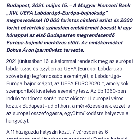
Budapest, 2021. május 15. – A Magyar Nemzeti Bank
„XVI. UEFA Labdarúgó-Európa-bajnokság”
megnevezéssel 10 000 forintos címletű ezüst és 2000
forint névértékű színesfém emlékérmét bocsát ki egy
hónappal az első Budapesten megrendezendő
Európa-bajnoki mérkőzés előtt. Az emlékérméket
Bohus Áron iparművész tervezte.
2021 júniusában 16. alkalommal rendezik meg az európai
labdarúgás és egyben az UEFA (Európai Labdarúgó-
szövetség) legfontosabb eseményét, a Labdarúgó-
Európa-bajnokságot, az UEFA EURO2020-t, amely sok
szempontból kivételes esemény lesz. Az Eb 1960-ban
induló története során most először 11 európai város –
köztük Budapest – ad otthont a mérkőzéseknek, ezzel is
az európai összefogásra, együttműködésre helyezve a
hangsúlyt.
A 11 házigazda helyszín közül 7 városban és 6