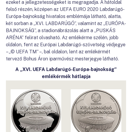
ezeket a jellegzetességeket is megragadja. A hátoldal
felső részén, középen az UEFA EURO 2020 Labdarúgó-
Európa-bajnokság hivatalos emblémája látható, alatta,
két sorban a „XVI. LABDARÚGÓ”, valamint az „EURÓPA-
BAJNOKSÁG”, a stadionábrázolás alatt a „PUSKÁS
ARÉNA” felirat olvasható. Az emlékérme szélén, jobb
oldalon, fent az Európai Labdarúgó-szövetség védjegye
– „© UEFA TM” –, bal oldalon, lent az emlékérmét
tervező Bohus Áron iparművész mesterjegye látható.
A „XVI. UEFA Labdarúgó-Európa-bajnokság”
emlékérmék hátlapja