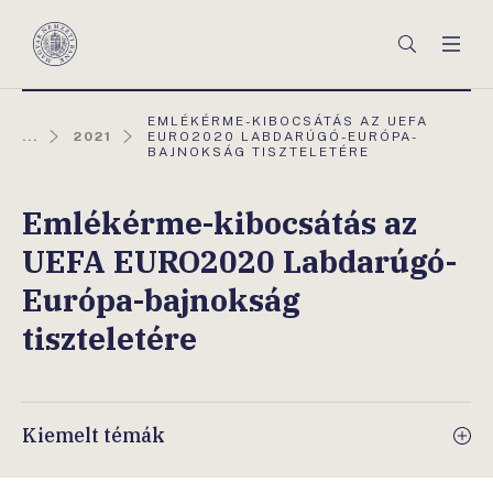
Főmenü
Keresés
Men
Magyar
Nemzeti
Bank
AKTUÁLIS
EMLÉKÉRME-KIBOCSÁTÁS AZ UEFA
OLDAL:
...
2021
EURO2020 LABDARÚGÓ-EURÓPA-
BAJNOKSÁG TISZTELETÉRE
Emlékérme-kibocsátás az
UEFA EURO2020 Labdarúgó-
Európa-bajnokság
tiszteletére
Kiemelt témák