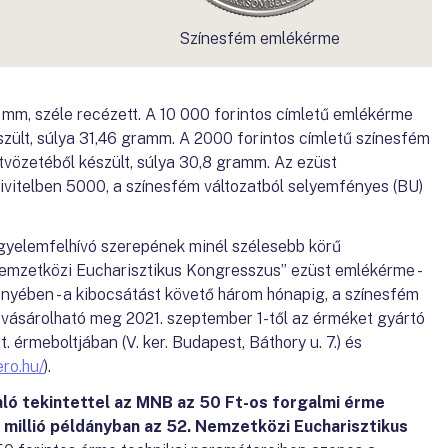
Színesfém emlékérme
mm, széle recézett. A 10 000 forintos címletű emlékérme
zült, súlya 31,46 gramm. A 2000 forintos címletű színesfém
ötvözetéből készült, súlya 30,8 gramm. Az ezüst
ivitelben 5000, a színesfém változatból selyemfényes (BU)
gyelemfelhívó szerepének minél szélesebb körű
emzetközi Eucharisztikus Kongresszus” ezüst emlékérme -
ényében - a kibocsátást követő három hónapig, a színesfém
 vásárolható meg 2021. szeptember 1-től az érméket gyártó
érmeboltjában (V. ker. Budapest, Báthory u. 7.) és
ro.hu/
).
ló tekintettel az MNB az 50 Ft-os forgalmi érme
 millió példányban az 52. Nemzetközi Eucharisztikus