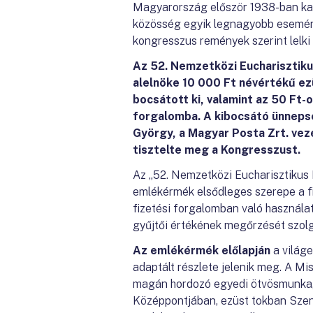
Magyarország először 1938-ban kap
közösség egyik legnagyobb eseményé
kongresszus remények szerint lelk
Az 52. Nemzetközi Eucharisztiku
alelnöke 10 000 Ft névértékű e
bocsátott ki, valamint az 50 Ft
forgalomba.
A kibocsátó ünneps
György, a Magyar Posta Zrt. vez
tisztelte meg a Kongresszust.
Az „52. Nemzetközi Eucharisztiku
emlékérmék elsődleges szerepe a fi
fizetési forgalomban való használa
gyűjtői értékének megőrzését szolg
Az emlékérmék előlapján
a világ
adaptált részlete jelenik meg. A Mi
magán hordozó egyedi ötvösmunka, 
Középpontjában, ezüst tokban Szent