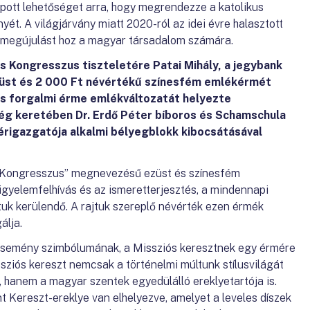
ott lehetőséget arra, hogy megrendezze a katolikus
t. A világjárvány miatt 2020-ról az idei évre halasztott
i megújulást hoz a magyar társadalom számára.
s Kongresszus tiszteletére Patai Mihály, a jegybank
züst és 2 000 Ft névértékű színesfém emlékérmét
-os forgalmi érme emlékváltozatát helyezte
ég keretében Dr. Erdő Péter bíboros és Schamschula
érigazgatója alkalmi bélyegblokk kibocsátásával
s Kongresszus” megnevezésű ezüst és színesfém
gyelemfelhívás és az ismeretterjesztés, a mindennapi
tuk kerülendő. A rajtuk szereplő névérték ezen érmék
álja.
esemény szimbólumának, a Missziós keresztnek egy érmére
ssziós kereszt nemcsak a történelmi múltunk stílusvilágát
hanem a magyar szentek egyedülálló ereklyetartója is.
 Kereszt-ereklye van elhelyezve, amelyet a leveles díszek