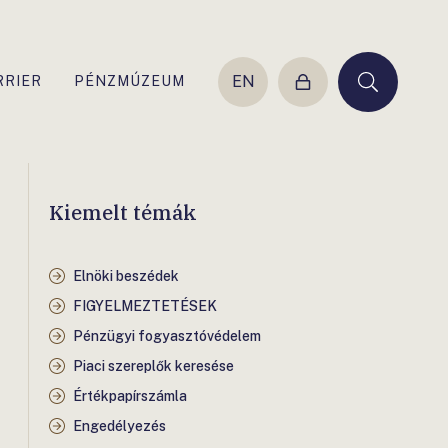
EN
RRIER
PÉNZMÚZEUM
Belépés
Keresés
Kiemelt témák
Elnöki beszédek
FIGYELMEZTETÉSEK
Pénzügyi fogyasztóvédelem
Piaci szereplők keresése
Értékpapírszámla
Engedélyezés