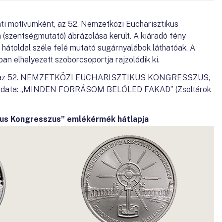
i motívumként, az 52. Nemzetközi Eucharisztikus
(szentségmutató) ábrázolása került. A kiáradó fény
hátoldal széle felé mutató sugárnyalábok láthatóak. A
an elhelyezett szoborcsoportja rajzolódik ki.
 fent az 52. NEMZETKÖZI EUCHARISZTIKUS KONGRESSZUS,
elmondata: „MINDEN FORRÁSOM BELŐLED FAKAD” (Zsoltárok
kus Kongresszus” emlékérmék hátlapja