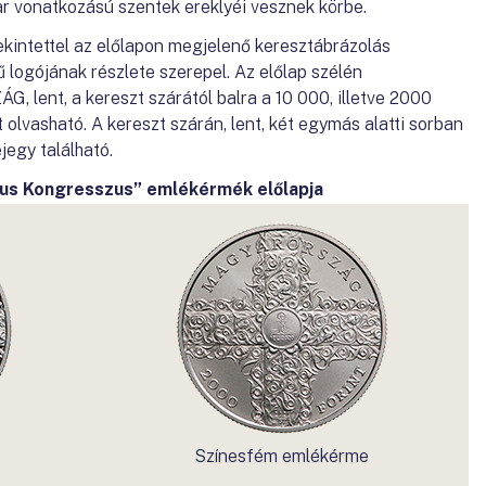
ar vonatkozású szentek ereklyéi vesznek körbe.
kintettel az előlapon megjelenő keresztábrázolás
logójának részlete szerepel. Az előlap szélén
 lent, a kereszt szárától balra a 10 000, illetve 2000
 olvasható. A kereszt szárán, lent, két egymás alatti sorban
jegy található.
kus Kongresszus” emlékérmék előlapja
Színesfém emlékérme