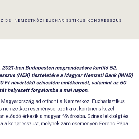
AZ 52. NEMZETKÖZI EUCHARISZTIKUS KONGRESSZUS
 A 2021-ben Budapesten megrendezésre kerülő 52.
esszus (NEK) tiszteletére a Magyar Nemzeti Bank (MNB)
00 Ft névértékű színesfém emlékérmét, valamint az 50
tát helyezett forgalomba a mai napon.
t Magyarország ad otthont a Nemzetközi Eucharisztikus
s nemzetközi eseménysorozatra öt kontinens közel
n előadó érkezik a magyar fővárosba. Színes lelkiségi és
tja a kongresszust, melynek záró eseményén Ferenc Pápa