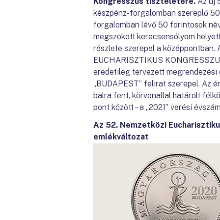
Kongresszus tiszteletére.
Az új 
készpénz-forgalomban szereplő 50 
forgalomban lévő 50 forintosok név
megszokott kerecsensólyom helyett
részlete szerepel a középpontban.
EUCHARISZTIKUS KONGRESSZUS feli
eredetileg tervezett megrendezési 
„BUDAPEST” felirat szerepel. Az ér
balra fent, körvonallal határolt fé
pont között – a „2021” verési évszá
Az 52. Nemzetközi Eucharisztik
emlékváltozat