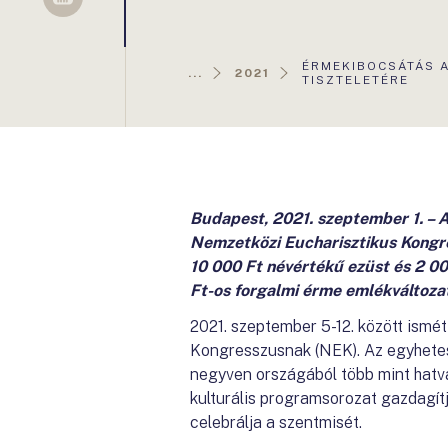
Sellsy
AKTUÁLIS
ÉRMEKIBOCSÁTÁS 
...
2021
OLDAL:
TISZTELETÉRE
Budapest, 2021. szeptember 1. –
Nemzetközi Eucharisztikus Kongr
10 000 Ft névértékű ezüst és 2 0
Ft-os forgalmi érme emlékváltoza
2021. szeptember 5-12. között ismé
Kongresszusnak (NEK). Az egyhete
negyven országából több mint hatva
kulturális programsorozat gazdagí
celebrálja a szentmisét.