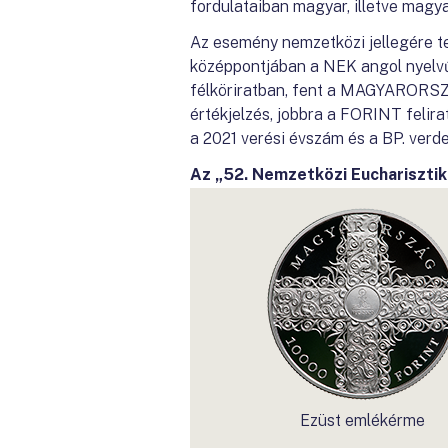
fordulataiban magyar, illetve magy
Az esemény nemzetközi jellegére te
középpontjában a NEK angol nyelvű 
félköriratban, fent a MAGYARORSZÁG,
értékjelzés, jobbra a FORINT felirat
a 2021 verési évszám és a BP. verde
Az „52. Nemzetközi Euchariszti
Ezüst emlékérme