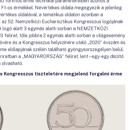
50 forintos érme technikai paramétereiben azonos a
Ft-os érmékkel. Névértékes oldala megegyezik a jelenleg
értékes oldalával, a tematikus oldalon azonban a
 az 52. Nemzetközi Eucharisztikus Kongresszus logójának
 A logó alatt 3 egymás alatti sorban a NEMZETKÖZI
rat, tőle jobbra 2 egymás alatti sorban a világesemény
évére és a Kongresszus helyszínére utaló „2020” évszám és
me előlapjának szélén található gyöngysorszegélyen belül,
lköriratban a „MAGYARORSZÁG” felirat, lent – egy-egy díszítő
m olvasható.
us Kongresszus tiszteletére megjelenő forgalmi érme