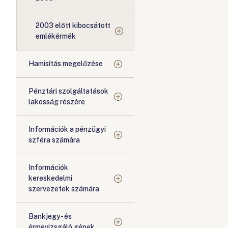
2003 előtt kibocsátott
emlékérmék
Hamisítás megelőzése
Pénztári szolgáltatások
lakosság részére
Információk a pénzügyi
szféra számára
Információk
kereskedelmi
szervezetek számára
Bankjegy- és
érmevizsgáló gépek