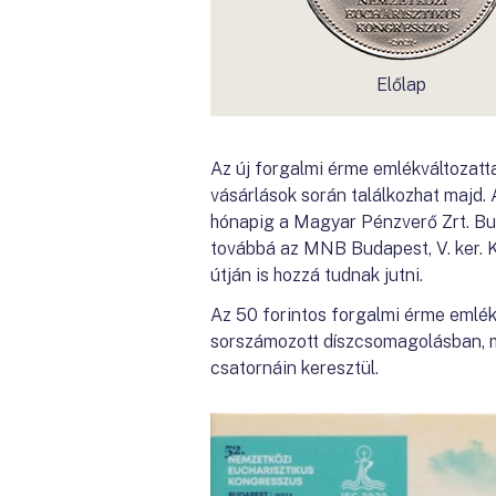
Előlap
Az új forgalmi érme emlékváltozatt
vásárlások során találkozhat majd. 
hónapig a Magyar Pénzverő Zrt. Budap
továbbá az MNB Budapest, V. ker. Kis
útján is hozzá tudnak jutni.
Az 50 forintos forgalmi érme emlék
sorszámozott díszcsomagolásban, m
csatornáin keresztül.