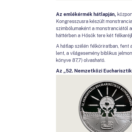
Az emlékérmék hátlapján,
központ
Kongresszusra készült monstrancia 
szimbólumaként a monstranciától a 
háttérben a Hősök tere két félkaréjb
A hátlap szélén félköriratban,
lent, a világesemény biblikus j
könyve 87,7) olvasható.
Az „52. Nemzetközi Euchariszti