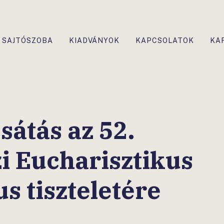
SAJTÓSZOBA
KIADVÁNYOK
KAPCSOLATOK
KA
átás az 52.
 Eucharisztikus
s tiszteletére