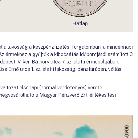
Hátlap
al a lakosság a készpénzfizetési forgalomban, a mindennapi
Az érmékhez a gyűjtők a kibocsátás időpontjától számított 3
est, V. ker. Báthory utca 7. sz. alatti érmeboltjában,
s Ernő utca 1. sz. alatti lakossági pénztárában, váltás
változat elsőnapi (normál verdefényes) verete
egvásárolható a Magyar Pénzverő Zrt. értékesítési