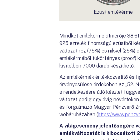
Ezüst emlékérme
Mindkét emlékérme átmérője 38,61 
925 ezrelék finomságú ezüstből kés
változat réz (75%) és nikkel (25%) 
emlékérméből tükörfényes (proof) k
kivitelben 7000 darab készíthető.
Az emlékérmék értékközvetítő és fi
érvényesülése érdekében az „52. N
a rendelkezésre álló készlet függv
változat pedig egy évig névértéken
és forgalmazó Magyar Pénzverő Zrt. 
webáruházában (
https://www.penzve
A világesemény jelentőségére va
emlékváltozatát is kibocsátott 2