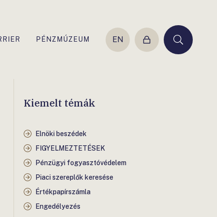
EN
RRIER
PÉNZMÚZEUM
Belépés
Keresés
Kiemelt témák
Elnöki beszédek
FIGYELMEZTETÉSEK
Pénzügyi fogyasztóvédelem
Piaci szereplők keresése
Értékpapírszámla
Engedélyezés