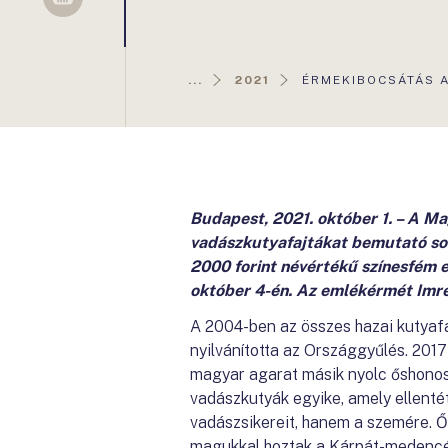
Sellsy
AKTUÁLIS
...
2021
ÉRMEKIBOCSÁTÁS 
OLDAL:
Budapest, 2021. október 1. – A M
vadászkutyafajtákat bemutató so
2000 forint névértékű színesfém e
október 4-én. Az emlékérmét Imr
A 2004-ben az összes hazai kutyafa
nyilvánította az Országgyűlés. 20
magyar agarat másik nyolc őshonos
vadászkutyák egyike, amely ellenté
vadászsikereit, hanem a szemére. Ő
magukkal hoztak a Kárpát-medencébe