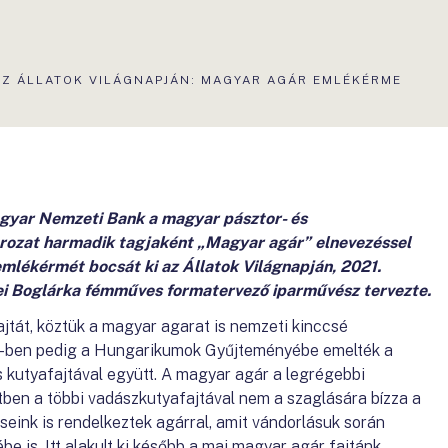
AZ ÁLLATOK VILÁGNAPJÁN: MAGYAR AGÁR EMLÉKÉRME
agyar Nemzeti Bank a magyar pásztor- és
rozat harmadik tagjaként „Magyar agár” elnevezéssel
mlékérmét bocsát ki az Állatok Világnapján, 2021.
ei Boglárka fémműves formatervező iparművész tervezte.
jtát, köztük a magyar agarat is nemzeti kinccsé
17-ben pedig a Hungarikumok Gyűjteményébe emelték a
 kutyafajtával együtt. A magyar agár a legrégebbi
tben a többi vadászkutyafajtával nem a szaglására bízza a
seink is rendelkeztek agárral, amit vándorlásuk során
 is. Itt alakult ki később a mai magyar agár fajtánk,