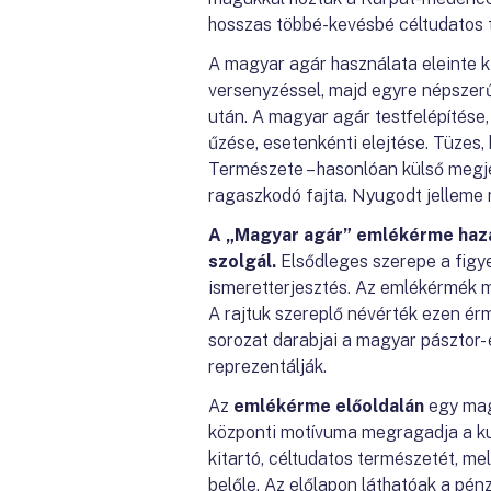
hosszas többé-kevésbé céltudatos
A magyar agár használata eleinte k
versenyzéssel, majd egyre népszerű
után. A magyar agár testfelépítése,
űzése, esetenkénti elejtése. Tüzes, 
Természete – hasonlóan külső megjel
ragaszkodó fajta. Nyugodt jelleme m
A „Magyar agár” emlékérme hazá
szolgál.
Elsődleges szerepe a figy
ismeretterjesztés. Az emlékérmék m
A rajtuk szereplő névérték ezen ér
sorozat darabjai a magyar pásztor- 
reprezentálják.
Az
emlékérme előoldalán
egy mag
központi motívuma megragadja a kuty
kitartó, céltudatos természetét, mel
belőle. Az előlapon láthatóak a pénz