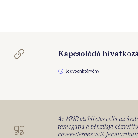
Kapcsolódó hivatkoz
Jegybanktörvény
Az MNB elsődleges célja az ársta
támogatja a pénzügyi közvetítő
növekedéshez való fenntartható