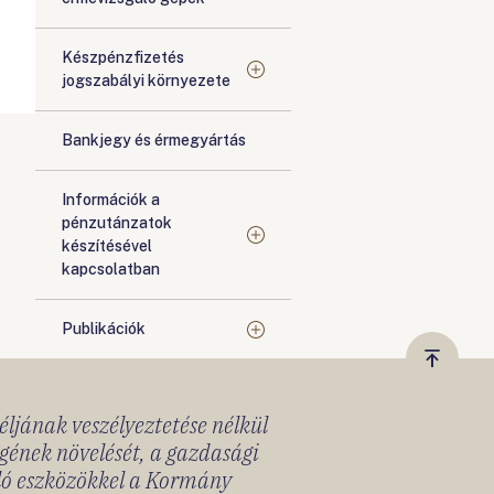
Készpénzfizetés
jogszabályi környezete
Bankjegy és érmegyártás
Információk a
pénzutánzatok
készítésével
kapcsolatban
Publikációk
Vissza
a
céljának veszélyeztetése nélkül
tetejér
gének növelését, a gazdasági
lló eszközökkel a Kormány