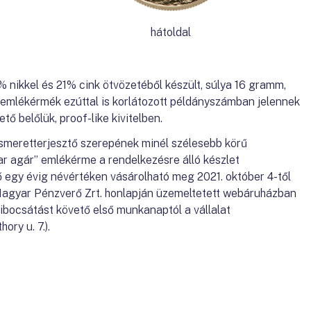
hátoldal
nikkel és 21% cink ötvözetéből készült, súlya 16 gramm,
 emlékérmék ezúttal is korlátozott példányszámban jelennek
ő belőlük, proof-like kivitelben.
smeretterjesztő szerepének minél szélesebb körű
r agár” emlékérme a rendelkezésre álló készlet
 egy évig névértéken vásárolható meg 2021. október 4-től
agyar Pénzverő Zrt. honlapján üzemeltetett webáruházban
kibocsátást követő első munkanaptól a vállalat
ory u. 7.).