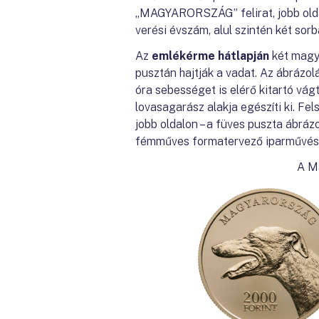
„MAGYARORSZÁG” felirat, jobb oldal
verési évszám, alul szintén két sor
Az
emlékérme hátlapján
két magya
pusztán hajtják a vadat. Az ábrázolá
óra sebességet is elérő kitartó vág
lovasagarász alakja egészíti ki. Fe
jobb oldalon – a füves puszta ábráz
fémműves formatervező iparművész
A M