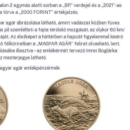
on 2 egymás alatti sorban a „BP.” verdejel és a „2021”-as
ba törve a „2000 FORINT” értékjelzés.
r agár ábrázolása látható, amint vadászat közben füves
s jól szemlélteti a fajta térölelő mozgását, az olykor 60 km/
táját. Az életképet a háttérben a hajszát figyelemmel kísérő
lső félköriratban a „MAGYAR AGÁR” felirat olvasható, lent,
olásába illesztve – az emlékérmét tervező Imrei Boglárka
 mesterjegye látható.
agyar agár emlékpénzérmék