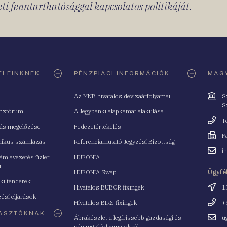
ti fenntarthatósággal kapcsolatos politikáját.
ELEINKNEK
PÉNZPIACI INFORMÁCIÓK
MAGY
Cím
Az MNB hivatalos devizaárfolyamai
S
S
nzfórum
A Jegybanki alapkamat alakulása
Telefo
T
tás megelőzése
Fedezetértékelés
Fax
F
nikus számlázás
Referenciamutató Jegyzési Bizottság
Email
i
mlavezetés üzleti
HUFONIA
cím
i
HUFONIA Swap
Ügyfé
ki tenderek
Cím
Hivatalos BUBOR fixingek
1
ési eljárások
Telefo
Hivatalos BIRS fixingek
+
ASZTÓKNAK
Email
Ábrakészlet a legfrissebb gazdasági és
u
cím
pénzügyi folyamatokról