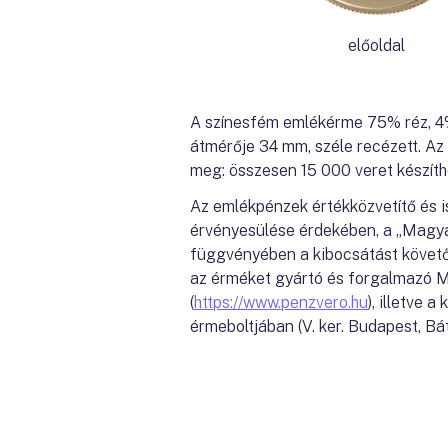
előoldal
A színesfém emlékérme 75% réz, 4% 
átmérője 34 mm, széle recézett. Az
meg: összesen 15 000 veret készíthet
Az emlékpénzek értékközvetítő és i
érvényesülése érdekében, a „Magya
függvényében a kibocsátást követő
az érméket gyártó és forgalmazó M
(
https://www.penzvero.hu
),
illetve a 
érmeboltjában (V. ker. Budapest, Báth