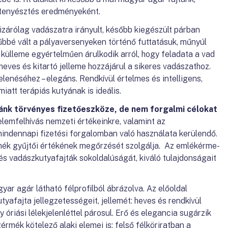
 tenyésztés eredményeként.
izárólag vadászatra irányult, később kiegészült párban
bbé vált a pályaversenyeken történő futtatásuk, műnyúl
 külleme egyértelműen árulkodik arról, hogy feladata a vad
heves és kitartó jelleme hozzájárul a sikeres vadászathoz.
enéséhez – elegáns. Rendkívül értelmes és intelligens,
iatt terápiás kutyának is ideális.
nk törvényes fizetőeszköze, de nem forgalmi célokat
elemfelhívás nemzeti értékeinkre, valamint az
indennapi fizetési forgalomban való használata kerülendő.
mék gyűjtői értékének megőrzését szolgálja. Az emlékérme-
és vadászkutyafajták sokoldalúságát, kiváló tulajdonságait
yar agár látható félprofilból ábrázolva. Az előoldal
afajta jellegzetességeit, jellemét: heves és rendkívül
y óriási lélekjelenléttel párosul. Erő és elegancia sugárzik
érmék kötelező alaki elemei is: felső félköriratban a