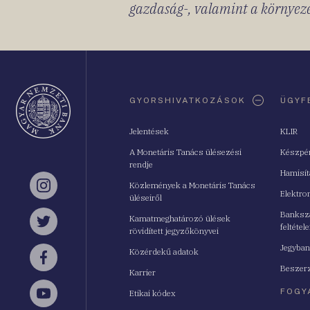
gazdaság-, valamint a környeze
Oldaltérkép
GYORSHIVATKOZÁSOK
ÜGYF
Jelentések
KLIR
A Monetáris Tanács ülésezési
Készpé
rendje
Hamisí
Közlemények a Monetáris Tanács
Instagram
Elektro
üléseiről
Bankszá
Kamatmeghatározó ülések
feltétele
Twitter
rövidített jegyzőkönyvei
Jegyban
Közérdekű adatok
Facebook
Beszerz
Karrier
FOGY
Etikai kódex
YouTube