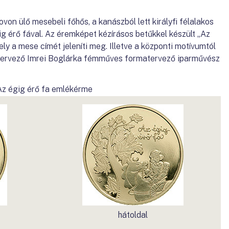
lovon ülő mesebeli főhős, a kanászból lett királyfi félalakos
ig érő fával. Az éremképet kézírásos betűkkel készült „Az
mely a mese címét jeleníti meg. Illetve a központi motívumtól
t tervező Imrei Boglárka fémműves formatervező iparművész
Az égig érő fa emlékérme
hátoldal