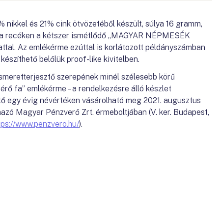
nikkel és 21% cink ötvözetéből készült, súlya 16 gramm,
, a recéken a kétszer ismétlődő „MAGYAR NÉPMESÉK
al. Az emlékérme ezúttal is korlátozott példányszámban
észíthető belőlük proof-like kivitelben.
smeretterjesztő szerepének minél szélesebb körű
érő fa” emlékérme – a rendelkezésre álló készlet
tő egy évig névértéken vásárolható meg 2021. augusztus
mazó Magyar Pénzverő Zrt. érmeboltjában (V. ker. Budapest,
tps://www.penzvero.hu/
).