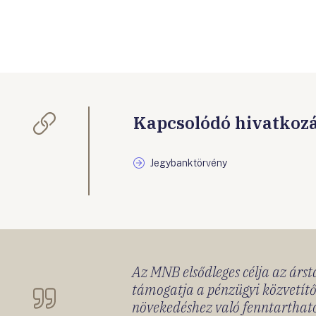
Kapcsolódó hivatkoz
Jegybanktörvény
Az MNB elsődleges célja az ársta
támogatja a pénzügyi közvetítő
növekedéshez való fenntartható