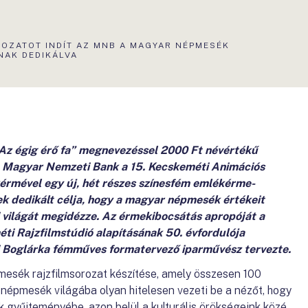
OZATOT INDÍT AZ MNB A MAGYAR NÉPMESÉK
NAK DEDIKÁLVA
„Az égig érő fa” megnevezéssel 2000 Ft névértékű
a Magyar Nemzeti Bank a 15. Kecskeméti Animációs
kérmével egy új, hét részes színesfém emlékérme-
ek dedikált célja, hogy a magyar népmesék értékeit
i világát megidézze. Az érmekibocsátás apropóját a
ti Rajzfilmstúdió alapításának 50. évfordulója
i Boglárka fémműves formatervező iparművész tervezte.
sék rajzfilmsorozat készítése, amely összesen 100
 népmesék világába olyan hitelesen vezeti be a nézőt, hogy
 gyűjteményébe, azon belül a kulturális örökségeink közé