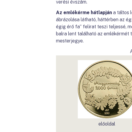
verési évszám.
Az emlékérme hátlapján
a táltos 
ábrázolása látható, háttérben az ég
égig érő fa” felirat teszi teljessé, 
balra lent található az emlékérmé
mesterjegye.
előoldal