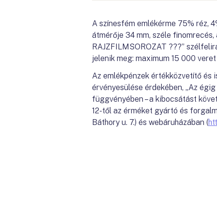
A színesfém emlékérme 75% réz, 4% 
átmérője 34 mm, széle finomrecés
RAJZFILMSOROZAT ???” szélfeliratt
jelenik meg: maximum 15 000 veret k
Az emlékpénzek értékközvetítő és i
érvényesülése érdekében, „Az égig 
függvényében – a kibocsátást köve
12-től az érméket gyártó és forgal
Báthory u. 7.) és webáruházában (
ht