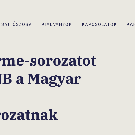
SAJTÓSZOBA
KIADVÁNYOK
KAPCSOLATOK
KA
rme-sorozatot
NB a Magyar
rozatnak