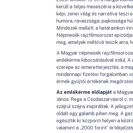
került a teljes meseszéria a követ
képi, zenei világ és narratíva tesz
humora, ravaszsága, pajkossága hűen
Mindezek mellett, a határainkon in
Népmesék rajzfilmsorozat epizódja
meg, amelyek méltóvá teszik arra,
A Magyar népmesék rajzfilmsoroza
emlékérme kibocsátásával indul. A
szerepe az ismeretterjesztés, a ma
mindennapi fizetési forgalomban va
érmék gyűjtői értékének megőrzését
Az emlékérme előlapját
a Magyar
János: Rege a Csodaszarvasról c. műv
szájrul szájra inspiráltak. A jelleg
oldalt egy galamb pihen meg. A gaz
egészítik ki: központi helyen a kézí
valamint a „2000 forint” értékjelzés,