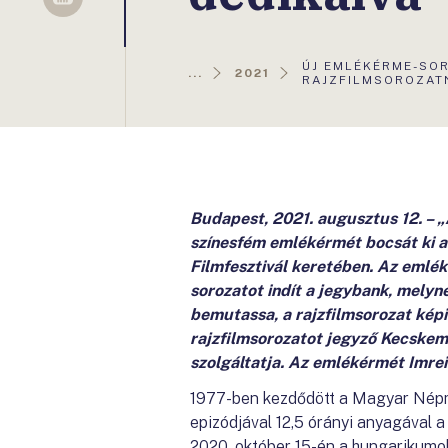
Sellsy
AKTUÁLIS
ÚJ EMLÉKÉRME-SOR
...
2021
OLDAL:
RAJZFILMSOROZAT
Budapest, 2021. augusztus 12. – 
színesfém emlékérmét bocsát ki 
Filmfesztivál keretében. Az emlé
sorozatot indít a jegybank, melyn
bemutassa, a rajzfilmsorozat kép
rajzfilmsorozatot jegyző Kecskemé
szolgáltatja. Az emlékérmét Imre
1977-ben kezdődött a Magyar Népme
epizódjával 12,5 órányi anyagával a
2020. október 15-én a hungarikumok