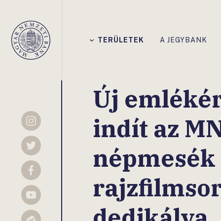
Főmenü
TERÜLETEK
A JEGYBANK
Magyar
Nemzeti
Bank
Új emléké
indít az M
Instagram
népmesék
Twitter
Facebook
rajzfilmso
YouTube
dedikálva