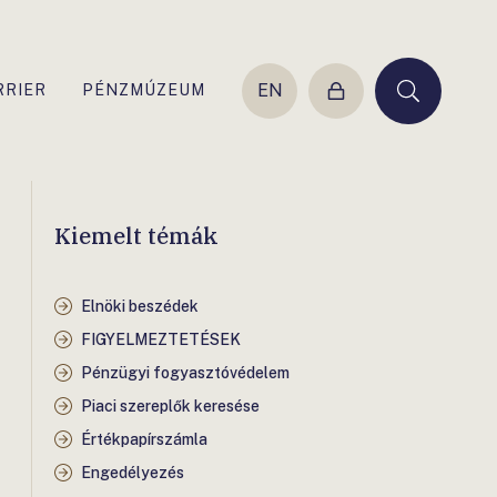
EN
RRIER
PÉNZMÚZEUM
Belépés
Keresés
Kiemelt témák
Elnöki beszédek
FIGYELMEZTETÉSEK
Pénzügyi fogyasztóvédelem
Piaci szereplők keresése
Értékpapírszámla
Engedélyezés