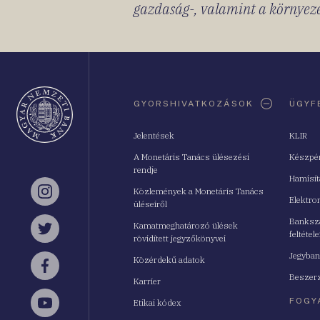
gazdaság-, valamint a környeze
Oldaltérkép
GYORSHIVATKOZÁSOK
ÜGYF
Jelentések
KLIR
A Monetáris Tanács ülésezési
Készpé
rendje
Hamisí
Közlemények a Monetáris Tanács
Instagram
Elektro
üléseiről
Bankszá
Kamatmeghatározó ülések
feltétele
Twitter
rövidített jegyzőkönyvei
Jegyban
Közérdekű adatok
Facebook
Beszerz
Karrier
FOGY
Etikai kódex
YouTube