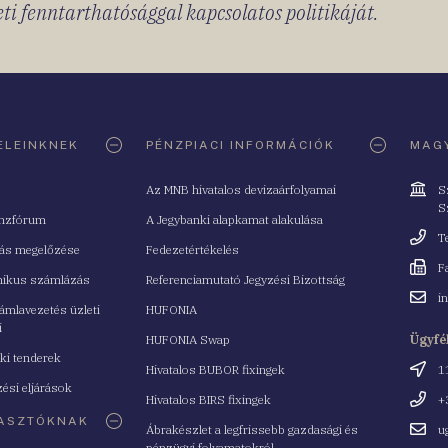
ti fenntarthatósággal kapcsolatos politikáját.
ELEINKNEK
PÉNZPIACI INFORMÁCIÓK
MAGY
Cím
Az MNB hivatalos devizaárfolyamai
S
S
nzfórum
A Jegybanki alapkamat alakulása
Telefo
T
tás megelőzése
Fedezetértékelés
Fax
F
nikus számlázás
Referenciamutató Jegyzési Bizottság
Email
i
mlavezetés üzleti
HUFONIA
cím
i
HUFONIA Swap
Ügyfé
ki tenderek
Cím
Hivatalos BUBOR fixingek
1
ési eljárások
Telefo
Hivatalos BIRS fixingek
+
ASZTÓKNAK
Email
Ábrakészlet a legfrissebb gazdasági és
u
cím
pénzügyi folyamatokról