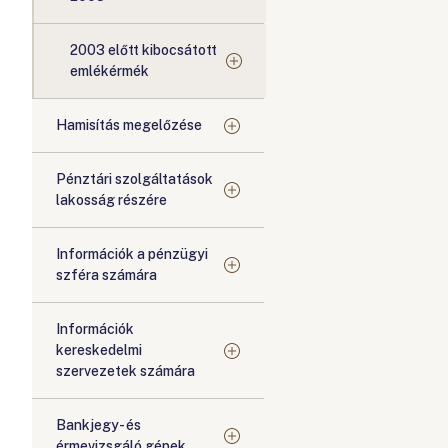
2003 előtt kibocsátott
emlékérmék
Hamisítás megelőzése
Pénztári szolgáltatások
lakosság részére
Információk a pénzügyi
szféra számára
Információk
kereskedelmi
szervezetek számára
Bankjegy- és
érmevizsgáló gépek