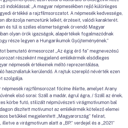
kező indoklással: „A magyar népmesékben rejlő különleges
i egyedi értékké a rajzfilmsorozatot. A népmesék kedvessége,
 ábrázolja nemzetünk lelkét, érzéseit, valódi karakterét.
nen és túl is széles elismertségnek örvendő Magyar
iban olyan örök igazságok, alapértékek fogalmazódnak
 hogy része legyen a Hungarikumok Gyűjteményének.”
tot bemutató érmesorozat „Az égig érő fa” megnevezésű
 sorozat részeként megjelenő emlékérmék elsődleges
gyar népmesék értékeinek méltó reprezentálása,
ló használatuk kerülendő. A rajtuk szereplő névérték ezen
 szolgálja.
 népmesék rajzfilmsorozat főcíme ihlette, amelyet Arany
ének első sorai: Száll a madár, ágrul ágra, / Száll az ének,
zetes körbe futó, stilizált népművészeti virágmotívumon bal
dagon díszített motívumot az emlékérmék kötelező elemei
rásos betűkkel megjelenített „Magyarország” felirat,
 illetve a virágmotívum alatt a „BP.” verdejel és a „2021”