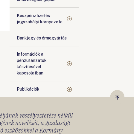
Készpénzfizetés
jogszabályi környezete
Bankjegy és érmegyártás
Információk a
pénzutánzatok
készítésével
kapcsolatban
Publikációk
Vissza
a
céljának veszélyeztetése nélkül
tetejér
gének növelését, a gazdasági
lló eszközökkel a Kormány