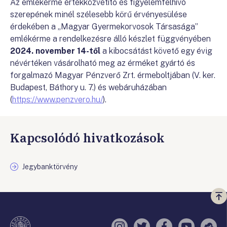
Az emlékérme értékközvetítő és figyelemfelhívó
szerepének minél szélesebb körű érvényesülése
érdekében a „Magyar Gyermekorvosok Társasága”
emlékérme a rendelkezésre álló készlet függvényében
2024. november 14-től
a kibocsátást követő egy évig
névértéken vásárolható meg az érméket gyártó és
forgalmazó Magyar Pénzverő Zrt. érmeboltjában (V. ker.
Budapest, Báthory u. 7.) és webáruházában
(
https://www.penzvero.hu/
).
Kapcsolódó hivatkozások
Jegybanktörvény
Vi
a
te