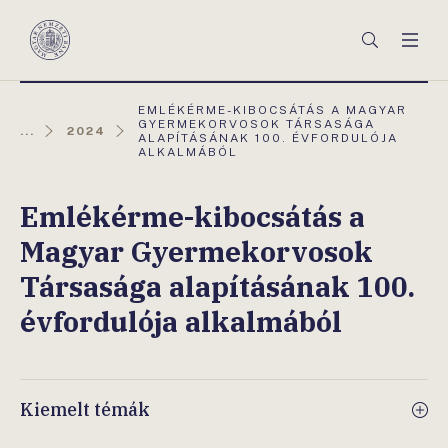
Főmenü
Keresés
Men
Magyar
Nemzeti
Bank
AKTUÁLIS
EMLÉKÉRME-KIBOCSÁTÁS A MAGYAR
OLDAL:
GYERMEKORVOSOK TÁRSASÁGA
...
2024
ALAPÍTÁSÁNAK 100. ÉVFORDULÓJA
ALKALMÁBÓL
Emlékérme-kibocsátás a
Magyar Gyermekorvosok
Társasága alapításának 100.
évfordulója alkalmából
Kiemelt témák