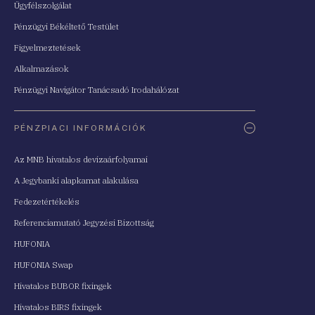
Ügyfélszolgálat
Pénzügyi Békéltető Testület
Figyelmeztetések
Alkalmazások
Pénzügyi Navigátor Tanácsadó Irodahálózat
PÉNZPIACI INFORMÁCIÓK
Az MNB hivatalos devizaárfolyamai
A Jegybanki alapkamat alakulása
Fedezetértékelés
Referenciamutató Jegyzési Bizottság
HUFONIA
HUFONIA Swap
Hivatalos BUBOR fixingek
Hivatalos BIRS fixingek