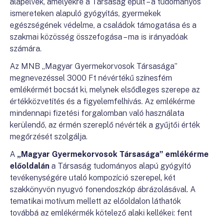
alapelvek, amelyekre a Társaság épült – a tudományos
ismereteken alapuló gyógyítás, gyermekek
egészségének védelme, a családok támogatása és a
szakmai közösség összefogása – ma is irányadóak
számára.
Az MNB „Magyar Gyermekorvosok Társasága”
megnevezéssel 3000 Ft névértékű színesfém
emlékérmét bocsát ki, melynek elsődleges szerepe az
értékközvetítés és a figyelemfelhívás. Az emlékérme
mindennapi fizetési forgalomban való használata
kerülendő, az érmén szereplő névérték a gyűjtői érték
megőrzését szolgálja.
A
„Magyar Gyermekorvosok Társasága”
emlékérm
e
előoldalán
a Társaság tudományos alapú gyógyító
tevékenységére utaló kompozíció szerepel, két
szakkönyvön nyugvó fonendoszkóp ábrázolásával. A
tematikai motívum mellett az előoldalon láthatók
továbbá az emlékérmék kötelező alaki kellékei: fent