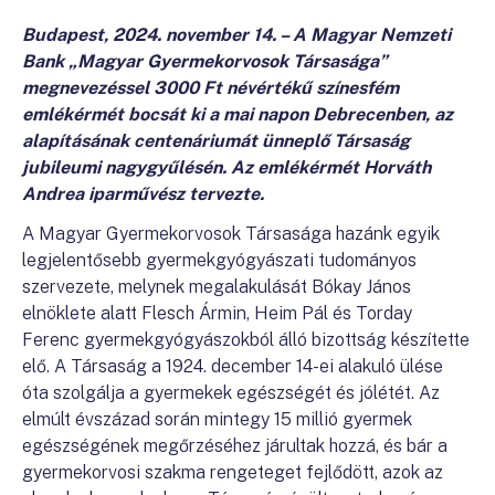
Budapest, 2024. november 14.
–
A Magyar Nemzeti
Bank
„Magyar Gyermekorvosok Társasága”
megnevezéssel 3000 Ft névértékű színesfém
emlékérmét bocsát ki a mai napon Debrecenben, az
alapításának centenáriumát ünneplő Társaság
jubileumi nagygyűlésén. Az emlékérmét Horváth
Andrea iparművész tervezte.
A Magyar Gyermekorvosok Társasága hazánk egyik
legjelentősebb gyermekgyógyászati tudományos
szervezete, melynek megalakulását Bókay János
elnöklete alatt Flesch Ármin, Heim Pál és Torday
Ferenc gyermekgyógyászokból álló bizottság készítette
elő. A Társaság a 1924. december 14-ei alakuló ülése
óta szolgálja a gyermekek egészségét és jólétét. Az
elmúlt évszázad során mintegy 15 millió gyermek
egészségének megőrzéséhez járultak hozzá, és bár a
gyermekorvosi szakma rengeteget fejlődött, azok az