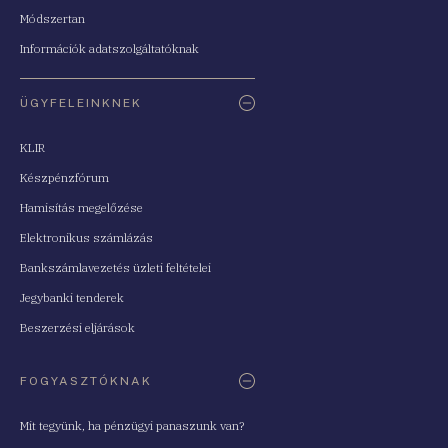
Módszertan
Információk adatszolgáltatóknak
ÜGYFELEINKNEK
KLIR
Készpénzfórum
Hamisítás megelőzése
Elektronikus számlázás
Bankszámlavezetés üzleti feltételei
Jegybanki tenderek
Beszerzési eljárások
FOGYASZTÓKNAK
Mit tegyünk, ha pénzügyi panaszunk van?