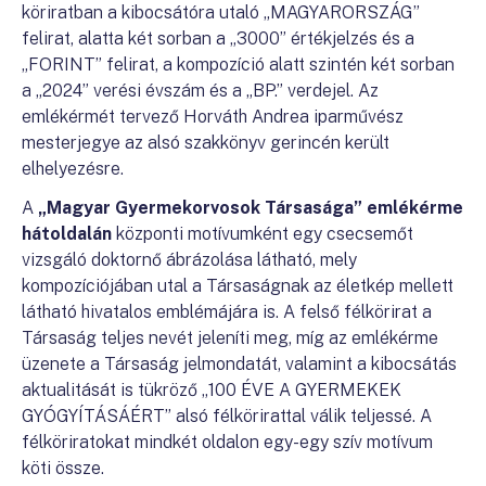
köriratban a kibocsátóra utaló „MAGYARORSZÁG”
felirat, alatta két sorban a „3000” értékjelzés és a
„FORINT” felirat, a kompozíció alatt szintén két sorban
a „2024” verési évszám és a „BP.” verdejel. Az
emlékérmét tervező Horváth Andrea iparművész
mesterjegye az alsó szakkönyv gerincén került
elhelyezésre.
A
„Magyar Gyermekorvosok Társasága”
emlékérme
hátoldalán
központi motívumként egy csecsemőt
vizsgáló doktornő ábrázolása látható, mely
kompozíciójában utal a Társaságnak az életkép mellett
látható hivatalos emblémájára is. A felső félkörirat a
Társaság teljes nevét jeleníti meg, míg az emlékérme
üzenete a Társaság jelmondatát, valamint a kibocsátás
aktualitását is tükröző „100 ÉVE A GYERMEKEK
GYÓGYÍTÁSÁÉRT” alsó félkörirattal válik teljessé. A
félköriratokat mindkét oldalon egy-egy szív motívum
köti össze.