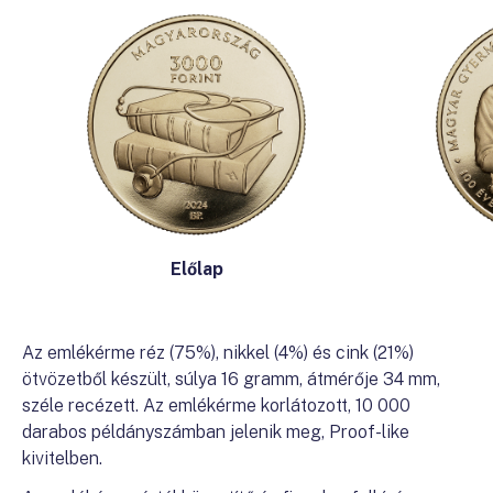
Előlap
Az emlékérme réz (75%), nikkel (4%) és cink (21%)
ötvözetből készült, súlya 16 gramm, átmérője 34 mm,
széle recézett. Az emlékérme korlátozott, 10 000
darabos példányszámban jelenik meg, Proof-like
kivitelben.