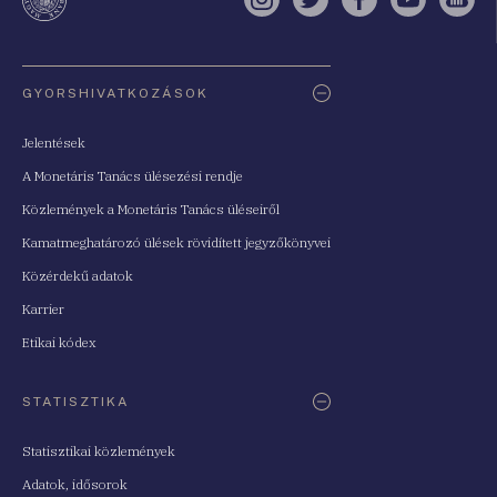
Instagram
Twitter
Facebook
YouTube
Sell
Oldaltérkép
GYORSHIVATKOZÁSOK
Jelentések
A Monetáris Tanács ülésezési rendje
Közlemények a Monetáris Tanács üléseiről
Kamatmeghatározó ülések rövidített jegyzőkönyvei
Közérdekű adatok
Karrier
Etikai kódex
STATISZTIKA
Statisztikai közlemények
Adatok, idősorok