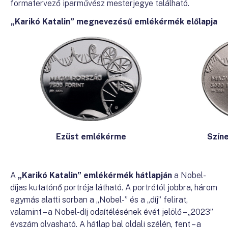
formatervező iparművész mesterjegye található.
„Karikó Katalin” megnevezésű emlékérmék előlapja
Ezüst emlékérme
Szín
A
„Karikó Katalin” emlékérmék hátlapján
a Nobel-
díjas kutatónő portréja látható. A portrétól jobbra, három
egymás alatti sorban a „Nobel-” és a „díj” felirat,
valamint – a Nobel-díj odaítélésének évét jelölő – „2023”
évszám olvasható. A hátlap bal oldali szélén, fent – a