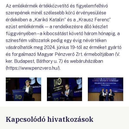
Az emlékérmék értékközvetítő és figyelemfelhívó
szerepének minél szélesebb körű érvényesülése
érdekében a „Karikó Katalin” és a „Krausz Ferenc”
ezüst emlékérmék — a rendelkezésre álló készlet
függvényében – a kibocsátást követő három hónapig, a
színesfém változatok pedig egy évig névértéken
vásárolhatók meg 2024. június 19-től az érméket gyártó
és forgalmazó Magyar Pénzverő Zrt. érmeboltjában (V.
ker. Budapest, Báthory u. 7.) és webáruházában
(https://www.penzvero.hu/).
Kapcsolódó hivatkozások