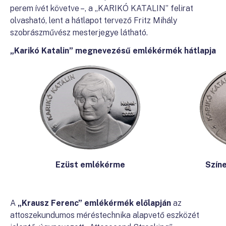
perem ívét követve –, a „KARIKÓ KATALIN” felirat
olvasható, lent a hátlapot tervező Fritz Mihály
szobrászművész mesterjegye látható.
„Karikó Katalin” megnevezésű emlékérmék hátlapja
Szín
Ezüst emlékérme
A
„Krausz Ferenc”
emlékérmék előlapján
az
attoszekundumos méréstechnika alapvető eszközét