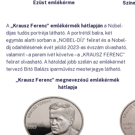
Ezüst emlékérme
Szín
A
„Krausz Ferenc”
emlékérmék hátlapján
a Nobel-
díjas tudós portréja látható. A portrétól balra, két
egymás alatti sorban a „NOBEL-DÍJ” felirat és a Nobel-
díj odaítélésének évét jelölő 2023-as évszám olvasható,
valamint – a perem ívét követve – a „KRAUSZ FERENC”
felirat olvasható. A hátoldal jobb szélén az emlékérmét
tervező Bitó Balázs iparművész mesterjegye látható.
„Krausz Ferenc” megnevezésű emlékérmék
hátlapja