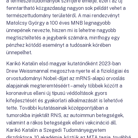
a természettudományok szintjére emelje, ezért az új
fenntartható közgazdaság nagyon sok példát vehet a
természettudomány területéről. A mai rendezvényt
Matolcsy György a 100 éves MNB legnagyobb
ünnepének nevezte, hiszen mi is lehetne nagyobb
megtiszteltetés a jegybank számára, minthogy egy
pénzhez kötődő eseményt a tudósaink körében
ünnepelhet.
Karikó Katalin első magyar kutatónőként 2023-ban
Drew Weissmannal megosztva nyerte el a fiziológiai és
orvostudományi Nobel-díjat az mRNS-alapú orvoslás
alapjainak megteremtéséért – amely többek között a
koronavírus elleni új típusú védőoltások gyors
kifejlesztését és gyakorlati alkalmazását is lehetővé
tette. További kutatásainak középpontjában a
tumorokba injektált RNS, az autoimmun betegségek,
valamint a rákos betegségek elleni vakcináció áll.
Karikó Katalin a Szegedi Tudományegyetem
díszdoktora, 10 akadémia, köztük az MTA tagja, továbbá