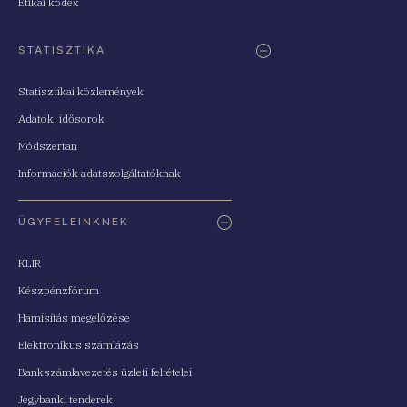
Etikai kódex
STATISZTIKA
Statisztikai közlemények
Adatok, idősorok
Módszertan
Információk adatszolgáltatóknak
ÜGYFELEINKNEK
KLIR
Készpénzfórum
Hamisítás megelőzése
Elektronikus számlázás
Bankszámlavezetés üzleti feltételei
Jegybanki tenderek