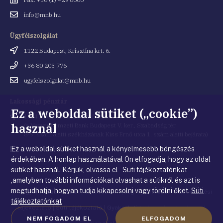
Email
info@mnb.hu
cím
Ügyfélszolgálat
Cím
1122 Budapest, Krisztina krt. 6.
Telefonszám
+36 80 203 776
Email
ugyfelszolgalat@mnb.hu
cím
Lakossági pénztár
Ez a weboldal sütiket („cookie”)
Cím
1054 Budapest, Kiss Ernő utca 1.
használ
(a Magyar Nemzeti Bank Budapest V. ker., Szabadság tér
8-9. szám alatti székházának Kiss Ernő utca 1. szám alatti bejárata)
Ez a weboldal sütiket használ a kényelmesebb böngészés
Email
penztar@mnb.hu
cím
érdekében. A honlap használatával Ön elfogadja, hogy az oldal
sütiket használ. Kérjük, olvassa el Süti tájékoztatónkat
,amelyben további információkat olvashat a sütikről és azt is
megtudhatja, hogyan tudja kikapcsolni vagy törölni őket.
Süti
© Magyar Nemzeti Bank
|
Impresszum
|
Jogi nyilatkozat
|
Adatkezelési
tájékoztatónkat
tájékoztató
|
Süti tájékoztató
|
Gyakorlati tudnivalók a honlappal
NEM FOGADOM EL
ELFOGADOM