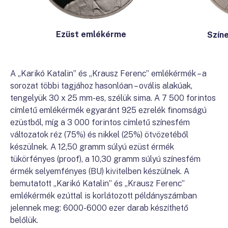
Ezüst emlékérme
Szín
A „Karikó Katalin” és „Krausz Ferenc” emlékérmék – a
sorozat többi tagjához hasonlóan – ovális alakúak,
tengelyük 30 x 25 mm-es, szélük sima. A 7 500 forintos
címletű emlékérmék egyaránt 925 ezrelék finomságú
ezüstből, míg a 3 000 forintos címletű színesfém
változatok réz (75%) és nikkel (25%) ötvözetéből
készülnek. A 12,50 gramm súlyú ezüst érmék
tükörfényes (proof), a 10,30 gramm súlyú színesfém
érmék selyemfényes (BU) kivitelben készülnek. A
bemutatott „Karikó Katalin” és „Krausz Ferenc”
emlékérmék ezúttal is korlátozott példányszámban
jelennek meg: 6000-6000 ezer darab készíthető
belőlük.