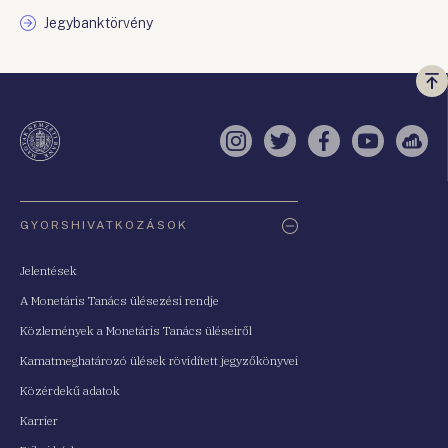
Jegybanktörvény
Vi
a
te
Instagram
Twitter
Facebook
YouTube
Sell
Oldaltérkép
GYORSHIVATKOZÁSOK
Jelentések
A Monetáris Tanács ülésezési rendje
Közlemények a Monetáris Tanács üléseiről
Kamatmeghatározó ülések rövidített jegyzőkönyvei
Közérdekű adatok
Karrier