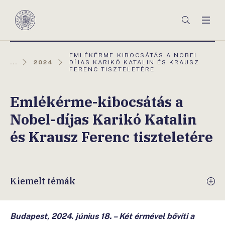
Főmenü
Keresés
Men
Magyar
Nemzeti
Bank
AKTUÁLIS
EMLÉKÉRME-KIBOCSÁTÁS A NOBEL-
OLDAL:
...
2024
DÍJAS KARIKÓ KATALIN ÉS KRAUSZ
FERENC TISZTELETÉRE
Emlékérme-kibocsátás a
Nobel-díjas Karikó Katalin
és Krausz Ferenc tiszteletére
Kiemelt témák
Budapest, 2024. június 18. – Két érmével bővíti a