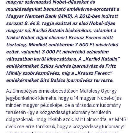
magyar származású Nobel-díjasokat és
munkásságukat bemutató emlékérme-sorozatát a
Magyar Nemzeti Bank (MNB). A 2012-ben indított
sorozat 8. és 9. tagja ezúttal az első Nobel-díjas
magyar nő, Karikó Katalin biokémikus, valamint a
fizikai Nobel-díjjal elismert Krausz Ferenc előtt
tiszteleg. Mindkét emlékérme 7 500 Ft névértékű
ezüst, valamint 3 000 Ft névértékű színesfém
változatban kerül kibocsátásra. A „Karikó Katalin”
emlékérméket Szilos András iparművész és Fritz
Mihály szobrászművész, míg a „Krausz Ferenc”
emlékérméket Bitó Balázs iparművész tervezte.
Az ünnepélyes érmekibocsátáson Matolcsy György
jegybankelnök kiemelte, hogy a 14 magyar Nobel-díjas
minden magyar példaképe, de a társadalomtudomány
területén - így a közgazdaságtudomány területén
dolgozóknak – még inkább azok. Mint elmondta, az MNB
évek óta arra törekszik, hogy a közgazdaságtudományt