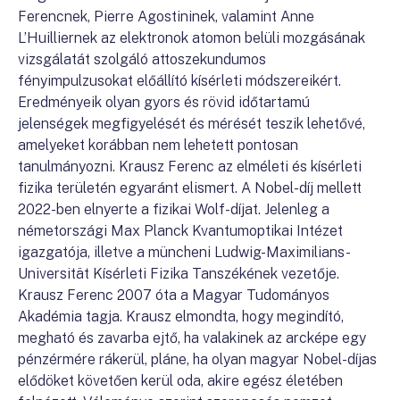
Ferencnek, Pierre Agostininek, valamint Anne
L’Huilliernek az elektronok atomon belüli mozgásának
vizsgálatát szolgáló attoszekundumos
fényimpulzusokat előállító kísérleti módszereikért.
Eredményeik olyan gyors és rövid időtartamú
jelenségek megfigyelését és mérését teszik lehetővé,
amelyeket korábban nem lehetett pontosan
tanulmányozni. Krausz Ferenc az elméleti és kísérleti
fizika területén egyaránt elismert. A Nobel-díj mellett
2022-ben elnyerte a fizikai Wolf-díjat. Jelenleg a
németországi Max Planck Kvantumoptikai Intézet
igazgatója, illetve a müncheni Ludwig-Maximilians-
Universität Kísérleti Fizika Tanszékének vezetője.
Krausz Ferenc 2007 óta a Magyar Tudományos
Akadémia tagja. Krausz elmondta, hogy megindító,
megható és zavarba ejtő, ha valakinek az arcképe egy
pénzérmére rákerül, pláne, ha olyan magyar Nobel-díjas
elődöket követően kerül oda, akire egész életében