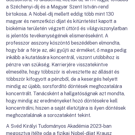
a Széchenyi-díj és a Magyar Szent István-rend
birtokosa. A Nobel-díj mellett eddig több mint 130
magyar és nemzetközi díjat és kitüntetést kapott a
biokémia területén végzett úttörő és világviszonylatban
is jelentős tevékenységének elismeréseként. A
professzor asszony köszöntő beszédében elmondta,
hogy bár a férje az, aki gyűjti az érméket, ő maga pedig
inkább a kutatására koncentrál, viszont utóbbihoz is
pénzre van szükség. Karrierjére visszatekintve
elmesélte, hogy többször is elvesztette az állását és
többször kifogyott a pénzből, de a kesergés helyett
mindig az újabb, sorsfordító döntések meghozatalára
koncentrált. Tanácsként a hallgatóságnak azt mondta,
hogy mindig az eredményeket hozó döntésekre kell
koncentrálni, hiszen a saját életútjára is ilyen döntések
meghozatalának a sorozataként tekint.
A Svéd Királyi Tudományos Akadémia 2023-ban
megosztva ítélte oda a fizikai Nobel-díjat Krausz