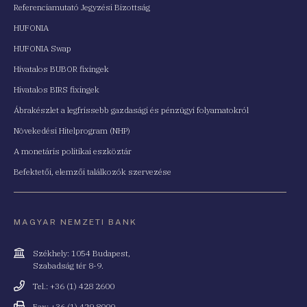
Referenciamutató Jegyzési Bizottság
HUFONIA
HUFONIA Swap
Hivatalos BUBOR fixingek
Hivatalos BIRS fixingek
Ábrakészlet a legfrissebb gazdasági és pénzügyi folyamatokról
Növekedési Hitelprogram (NHP)
A monetáris politikai eszköztár
Befektetői, elemzői találkozók szervezése
MAGYAR NEMZETI BANK
Cím
Székhely: 1054 Budapest,
Szabadság tér 8-9.
Telefonszám
Tel.: +36 (1) 428 2600
Fax
Fax: +36 (1) 429 8000