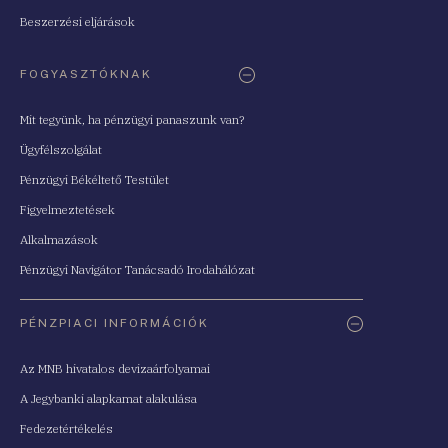
Beszerzési eljárások
FOGYASZTÓKNAK
Mit tegyünk, ha pénzügyi panaszunk van?
Ügyfélszolgálat
Pénzügyi Békéltető Testület
Figyelmeztetések
Alkalmazások
Pénzügyi Navigátor Tanácsadó Irodahálózat
PÉNZPIACI INFORMÁCIÓK
Az MNB hivatalos devizaárfolyamai
A Jegybanki alapkamat alakulása
Fedezetértékelés