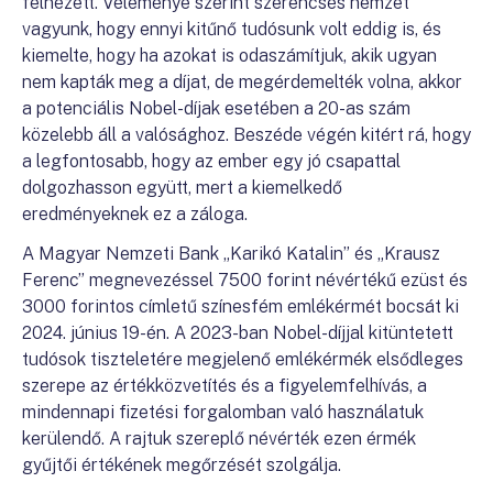
felnézett. Véleménye szerint szerencsés nemzet
vagyunk, hogy ennyi kitűnő tudósunk volt eddig is, és
kiemelte, hogy ha azokat is odaszámítjuk, akik ugyan
nem kapták meg a díjat, de megérdemelték volna, akkor
a potenciális Nobel-díjak esetében a 20-as szám
közelebb áll a valósághoz. Beszéde végén kitért rá, hogy
a legfontosabb, hogy az ember egy jó csapattal
dolgozhasson együtt, mert a kiemelkedő
eredményeknek ez a záloga.
A Magyar Nemzeti Bank „Karikó Katalin” és „Krausz
Ferenc” megnevezéssel 7500 forint névértékű ezüst és
3000 forintos címletű színesfém emlékérmét bocsát ki
2024. június 19-én. A 2023-ban Nobel-díjjal kitüntetett
tudósok tiszteletére megjelenő emlékérmék elsődleges
szerepe az értékközvetítés és a figyelemfelhívás, a
mindennapi fizetési forgalomban való használatuk
kerülendő. A rajtuk szereplő névérték ezen érmék
gyűjtői értékének megőrzését szolgálja.