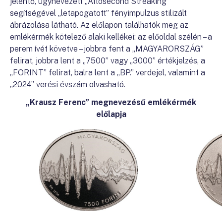
jelentő, úgynevezett „Attosecond Streaking”
segítségével „letapogatott” fényimpulzus stilizált
ábrázolása látható. Az előlapon találhatók meg az
emlékérmék kötelező alaki kellékei: az előoldal szélén – a
perem ívét követve – jobbra fent a „MAGYARORSZÁG”
felirat, jobbra lent a „7500” vagy „3000” értékjelzés, a
„FORINT” felirat, balra lent a „BP.” verdejel, valamint a
„2024” verési évszám olvasható.
„Krausz Ferenc” megnevezésű emlékérmék
előlapja