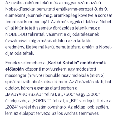
Az ovális alakú emlékérmék a magyar származású
Nobel-díjasokat bemutató emlékérme-sorozat 8. és 9.
elemeként jelennek meg, éremképileg követve a sorozat
tematikai koncepcióját. Az érmék egyik oldalán a Nobel-
díjjal kitüntetett személy ábrázolása jelenik meg a
NOBEL-DÍJ felirattal, valamint a díj odaítélésének
évszámával, míg a másik oldalon az a kutatási
eredmény, illetve mű kerül bemutatásra, amiért a Nobel-
díjat odaítélték.
Ennek szellemében a „
Karikó Katalin”
emlékérmék
előlapján
központi motívumként egy módosított
messenger (hírvivő) ribonukleinsav molekula (mRNS)
spirál stilizált ábrázolása látható. Az ábrázolás alatt, bal
oldalon, három egymás alatti sorban a
„MAGYARORSZÁG” felirat, a „7500” vagy „3000”
értékjelzés, a „FORINT” felirat, a „BP.” verdejel, illetve a
„2024” verési évszám olvasható. Az előlap jobb szélén,
lent az előlapot tervező Szilos András fémműves