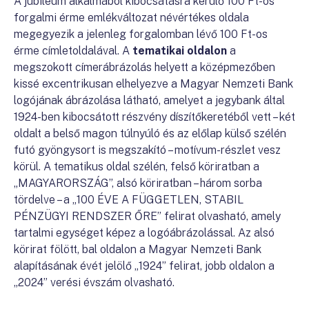
A jubileum alkalmából kibocsátásra kerülő 100 Ft-os
forgalmi érme emlékváltozat névértékes oldala
megegyezik a jelenleg forgalomban lévő 100 Ft-os
érme címletoldalával. A
tematikai oldalon
a
megszokott címerábrázolás helyett a középmezőben
kissé excentrikusan elhelyezve a Magyar Nemzeti Bank
logójának ábrázolása látható, amelyet a jegybank által
1924-ben kibocsátott részvény díszítőkeretéből vett – két
oldalt a belső magon túlnyúló és az előlap külső szélén
futó gyöngysort is megszakító – motívum-részlet vesz
körül. A tematikus oldal szélén, felső köriratban a
„MAGYARORSZÁG”, alsó köriratban – három sorba
tördelve – a „100 ÉVE A FÜGGETLEN, STABIL
PÉNZÜGYI RENDSZER ŐRE” felirat olvasható, amely
tartalmi egységet képez a logóábrázolással. Az alsó
körirat fölött, bal oldalon a Magyar Nemzeti Bank
alapításának évét jelölő „1924” felirat, jobb oldalon a
„2024” verési évszám olvasható.