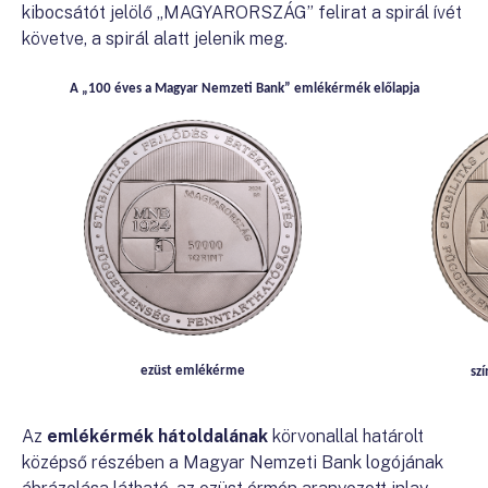
kibocsátót jelölő „MAGYARORSZÁG” felirat a spirál ívét
követve, a spirál alatt jelenik meg.
A „100 éves a Magyar Nemzeti Bank” emlékérmék előlapja
ezüst emlékérme
sz
Az
emlékérmék hátoldalának
körvonallal határolt
középső részében a Magyar Nemzeti Bank logójának