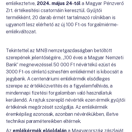
emlékeztetve,
2024. május 24-től
a Magyar Pénzverő
Zrt. értékesítési csatornáin keresztül. Gyűjtői
termékként, 20 darab érmét tartalmazó rolnikban is
ugyanott lesz elérhető az új 100 Ft-os forgalmiérme-
emlékváltozat.
Tekintettel az MNB nemzetgazdaságban betöltött
szerepének jelentőségére, „100 éves a Magyar Nemzeti
Bank” megnevezéssel 50 000 Ft névértékű ezüst és
3000 Ft-os címletű színesfém emlékérmét is kibocsát a
jegybank. A centenáriumi emlékérmék elsődleges
szerepe az értékközvetítés és a figyelemfelhívás, a
mindennapi fizetési forgalomban való használatuk
kerülendő. A rajtuk szereplő névérték ezen érmék gyűjtői
értékének megőrzését szolgálja. Az emlékérmék
éremképileg azonosak, azonban névérékükben, illetve
technikai paramétereikben eltérnek.
Az
emlékérmék előoldalán
a Magyarország zászlaját