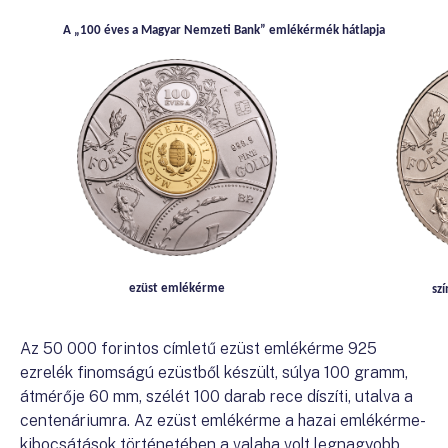
A „100 éves a Magyar Nemzeti Bank” emlékérmék hátlapja
ezüst emlékérme
sz
Az 50 000 forintos címletű ezüst emlékérme 925
ezrelék finomságú ezüstből készült, súlya 100 gramm,
átmérője 60 mm, szélét 100 darab rece díszíti, utalva a
centenáriumra. Az ezüst emlékérme a hazai emlékérme-
kibocsátások történetében a valaha volt legnagyobb