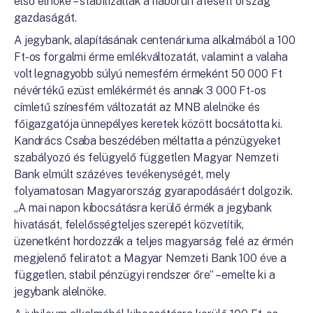
első elnöke – stabilizálták a háborún átesett ország
gazdaságát.
A jegybank, alapításának centenáriuma alkalmából a 100
Ft-os forgalmi érme emlékváltozatát, valamint a valaha
volt legnagyobb súlyú nemesfém érmeként 50 000 Ft
névértékű ezüst emlékérmét és annak 3 000 Ft-os
címletű színesfém változatát az MNB alelnöke és
főigazgatója ünnepélyes keretek között bocsátotta ki.
Kandrács Csaba beszédében méltatta a
pénzügyeket
szabályozó és felügyelő független Magyar Nemzeti
Bank elmúlt százéves tevékenységét, mely
folyamatosan Magyarország gyarapodásáért dolgozik.
„A
mai napon kibocsátásra kerülő érmék a jegybank
hivatását, felelősségteljes szerepét közvetítik,
üzenetként hordozzák a teljes magyarság felé az érmén
megjelenő feliratot: a Magyar Nemzeti Bank 100 éve a
független, stabil pénzügyi rendszer őre” – emelte ki a
jegybank alelnöke.