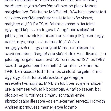
ábrázolása látható, az ezüst érmén aranyozott inlay
betétként, míg a színesfém változaton plasztikusan
megjelenítve. Felette az MNB által 1924-ben kibocsátott
részvény díszítőelemének részlete köszön vissza,
melyben a „100 ÉVES A” felirat olvasható, tartalmi
egységet képezve a logóval. A logó ábrázolásától
jobbra, fent az elektronikus tranzakció jelképeként egy
bankkártya, majd – az óramutató járásával
megegyezően – egy aranyrúd látható utalásként a
szuverenitást elősegítő aranykészletre. A motívumsort a
jelenleg forgalomban lévő 100 forintos, az 1971 és 1987
között forgalomban használt 10 forintos, valamint az
1946-ban kibocsátott 1 forintos címletű forgalmi érme
egy-egy részletének ábrázolása gazdagítja,
érzékeltetve, hogy az MNB a stabil pénzügyi rendszer
őre, a nemzeti valuta kibocsátója. A hátlap szélén, bal
oldalon – a 10 forintos címletű forgalmi érme
ábrázolásába illesztve – az emlékérmét tervező Horváth
Andrea iparművész mesterjegye látható.