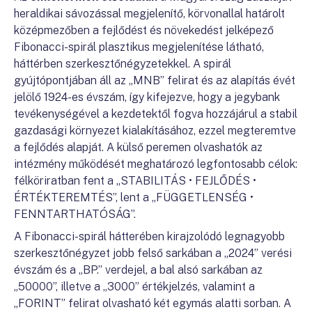
heraldikai sávozással megjelenítő, körvonallal határolt
középmezőben a fejlődést és növekedést jelképező
Fibonacci-spirál plasztikus megjelenítése látható,
háttérben szerkesztőnégyzetekkel. A spirál
gyújtópontjában áll az „MNB” felirat és az alapítás évét
jelölő 1924-es évszám, így kifejezve, hogy a jegybank
tevékenységével a kezdetektől fogva hozzájárul a stabil
gazdasági környezet kialakításához, ezzel megteremtve
a fejlődés alapját. A külső peremen olvashatók az
intézmény működését meghatározó legfontosabb célok:
félköriratban fent a „STABILITÁS • FEJLŐDÉS •
ÉRTÉKTEREMTÉS”, lent a „FÜGGETLENSÉG •
FENNTARTHATÓSÁG”.
A Fibonacci-spirál hátterében kirajzolódó legnagyobb
szerkesztőnégyzet jobb felső sarkában a „2024” verési
évszám és a „BP.” verdejel, a bal alsó sarkában az
„50000”, illetve a „3000” értékjelzés, valamint a
„FORINT” felirat olvasható két egymás alatti sorban. A