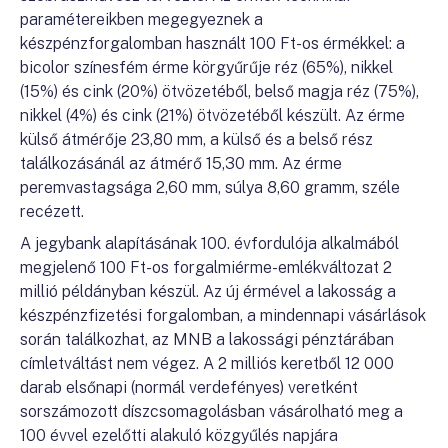
paramétereikben megegyeznek a
készpénzforgalomban használt 100 Ft-os érmékkel: a
bicolor színesfém érme körgyűrűje réz (65%), nikkel
(15%) és cink (20%) ötvözetéből, belső magja réz (75%),
nikkel (4%) és cink (21%) ötvözetéből készült. Az érme
külső átmérője 23,80 mm, a külső és a belső rész
találkozásánál az átmérő 15,30 mm. Az érme
peremvastagsága 2,60 mm, súlya 8,60 gramm, széle
recézett.
A jegybank alapításának 100. évfordulója alkalmából
megjelenő 100 Ft-os forgalmiérme-emlékváltozat 2
millió példányban készül. Az új érmével a lakosság a
készpénzfizetési forgalomban, a mindennapi vásárlások
során találkozhat, az MNB a lakossági pénztárában
címletváltást nem végez. A 2 milliós keretből 12 000
darab elsőnapi (normál verdefényes) veretként
sorszámozott díszcsomagolásban vásárolható meg a
100 évvel ezelőtti alakuló közgyűlés napjára