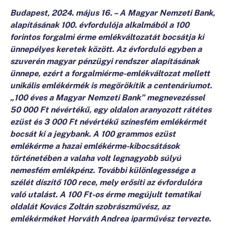
Budapest, 2024. május 16. – A Magyar Nemzeti Bank,
alapításának 100. évfordulója alkalmából a 100
forintos forgalmi érme emlékváltozatát bocsátja ki
ünnepélyes keretek között. Az évforduló egyben a
szuverén magyar pénzügyi rendszer alapításának
ünnepe, ezért a forgalmiérme-emlékváltozat mellett
unikális emlékérmék is megörökítik a centenáriumot.
„100 éves a Magyar Nemzeti Bank” megnevezéssel
50 000 Ft névértékű, egy oldalon aranyozott rátétes
ezüst és 3 000 Ft névértékű színesfém emlékérmét
bocsát ki a jegybank. A 100 grammos ezüst
emlékérme a hazai emlékérme-kibocsátások
történetében a valaha volt legnagyobb súlyú
nemesfém emlékpénz. További különlegessége a
szélét díszítő 100 rece, mely erősíti az évfordulóra
való utalást. A 100 Ft-os érme megújult tematikai
oldalát Kovács Zoltán szobrászművész, az
emlékérméket Horváth Andrea iparművész tervezte.