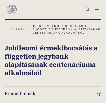
Főmenü
Keresés
Men
Magyar
Nemzeti
Bank
AKTUÁLIS
JUBILEUMI ÉRMEKIBOCSÁTÁS A
OLDAL:
...
2024
FÜGGETLEN JEGYBANK ALAPÍTÁSÁNAK
CENTENÁRIUMA ALKALMÁBÓL
Jubileumi érmekibocsátás a
független jegybank
alapításának centenáriuma
alkalmából
Kiemelt témák