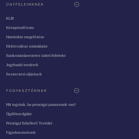
ÜGYFELEINKNEK
KLIR
Készpénzfórum
Hamisítás megelőzése
Elektronikus számlázás
Bankszámlavezetés üzleti feltételei
Jegybanki tenderek
Beszerzési eljárások
FOGYASZTÓKNAK
Mit tegyünk, ha pénzügyi panaszunk van?
Ügyfélszolgálat
Pénzügyi Békéltető Testület
Figyelmeztetések