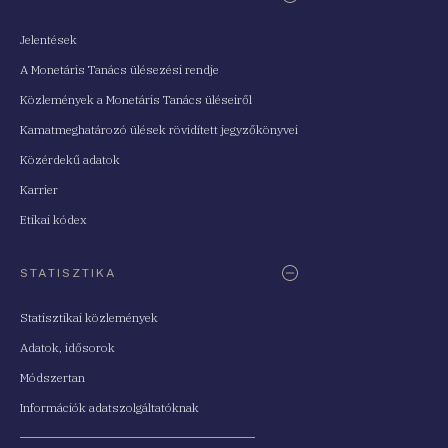
Jelentések
A Monetáris Tanács ülésezési rendje
Közlemények a Monetáris Tanács üléseiről
Kamatmeghatározó ülések rövidített jegyzőkönyvei
Közérdekű adatok
Karrier
Etikai kódex
STATISZTIKA
Statisztikai közlemények
Adatok, idősorok
Módszertan
Információk adatszolgáltatóknak