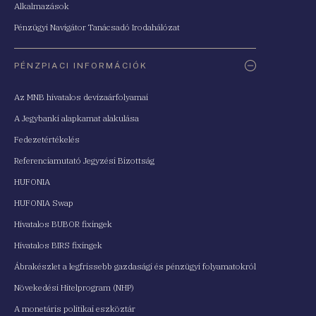
Alkalmazások
Pénzügyi Navigátor Tanácsadó Irodahálózat
PÉNZPIACI INFORMÁCIÓK
Az MNB hivatalos devizaárfolyamai
A Jegybanki alapkamat alakulása
Fedezetértékelés
Referenciamutató Jegyzési Bizottság
HUFONIA
HUFONIA Swap
Hivatalos BUBOR fixingek
Hivatalos BIRS fixingek
Ábrakészlet a legfrissebb gazdasági és pénzügyi folyamatokról
Növekedési Hitelprogram (NHP)
A monetáris politikai eszköztár