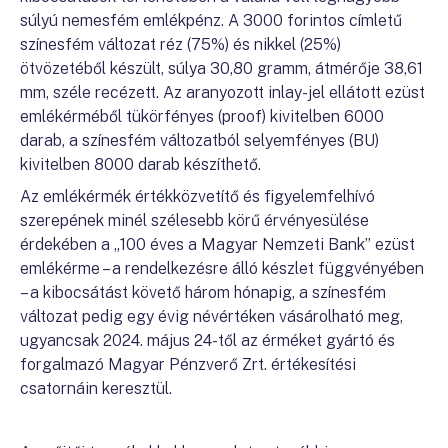
súlyú nemesfém emlékpénz. A 3000 forintos címletű
színesfém változat réz (75%) és nikkel (25%)
ötvözetéből készült, súlya 30,80 gramm, átmérője 38,61
mm, széle recézett. Az aranyozott inlay-jel ellátott ezüst
emlékérméből tükörfényes (proof) kivitelben 6000
darab, a színesfém változatból selyemfényes (BU)
kivitelben 8000 darab készíthető.
Az emlékérmék értékközvetítő és figyelemfelhívó
szerepének minél szélesebb körű érvényesülése
érdekében a „100 éves a Magyar Nemzeti Bank” ezüst
emlékérme – a rendelkezésre álló készlet függvényében
– a kibocsátást követő három hónapig, a színesfém
változat pedig egy évig névértéken vásárolható meg,
ugyancsak 2024. május 24-től az érméket gyártó és
forgalmazó Magyar Pénzverő Zrt. értékesítési
csatornáin keresztül.