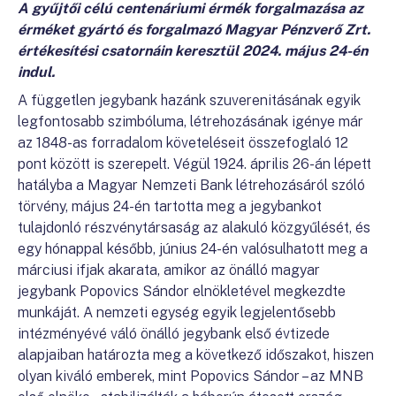
A gyűjtői célú centenáriumi érmék forgalmazása az
érméket gyártó és forgalmazó Magyar Pénzverő Zrt.
értékesítési csatornáin keresztül 2024. május 24-én
indul.
A független jegybank hazánk szuverenitásának egyik
legfontosabb szimbóluma, létrehozásának igénye már
az 1848-as forradalom követeléseit összefoglaló 12
pont között is szerepelt. Végül 1924. április 26-án lépett
hatályba a Magyar Nemzeti Bank létrehozásáról szóló
törvény, május 24-én tartotta meg a jegybankot
tulajdonló részvénytársaság az alakuló közgyűlését, és
egy hónappal később, június 24-én valósulhatott meg a
márciusi ifjak akarata, amikor az önálló magyar
jegybank Popovics Sándor elnökletével megkezdte
munkáját. A nemzeti egység egyik legjelentősebb
intézményévé váló önálló jegybank első évtizede
alapjaiban határozta meg a következő időszakot, hiszen
olyan kiváló emberek, mint Popovics Sándor – az MNB