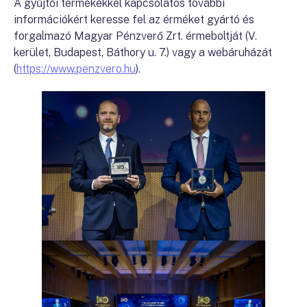
A gyűjtői termékekkel kapcsolatos további
információkért keresse fel az érméket gyártó és
forgalmazó Magyar Pénzverő Zrt. érmeboltját (V.
kerület, Budapest, Báthory u. 7.) vagy a webáruházát
(
https://www.penzvero.hu
).