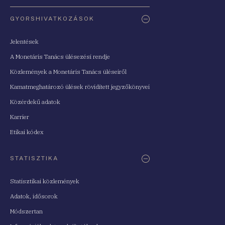
Oldaltérkép
GYORSHIVATKOZÁSOK
Jelentések
A Monetáris Tanács ülésezési rendje
Közlemények a Monetáris Tanács üléseiről
Kamatmeghatározó ülések rövidített jegyzőkönyvei
Közérdekű adatok
Karrier
Etikai kódex
STATISZTIKA
Statisztikai közlemények
Adatok, idősorok
Módszertan