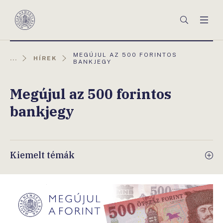
Főmenü
Keresés
Men
Magyar
Nemzeti
Bank
AKTUÁLIS
MEGÚJUL AZ 500 FORINTOS
...
HÍREK
OLDAL:
BANKJEGY
Megújul az 500 forintos
bankjegy
Kiemelt témák