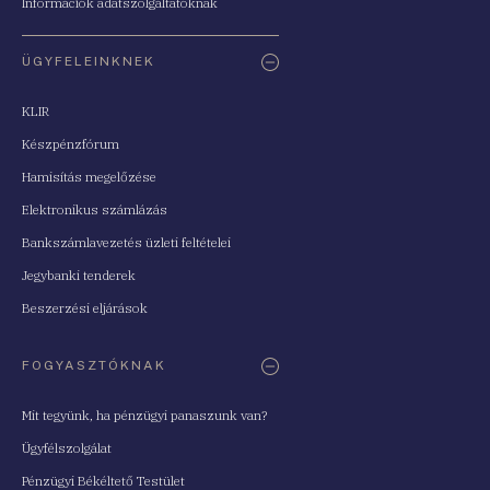
Információk adatszolgáltatóknak
ÜGYFELEINKNEK
KLIR
Készpénzfórum
Hamisítás megelőzése
Elektronikus számlázás
Bankszámlavezetés üzleti feltételei
Jegybanki tenderek
Beszerzési eljárások
FOGYASZTÓKNAK
Mit tegyünk, ha pénzügyi panaszunk van?
Ügyfélszolgálat
Pénzügyi Békéltető Testület