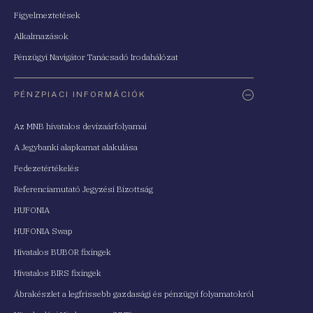
Figyelmeztetések
Alkalmazások
Pénzügyi Navigátor Tanácsadó Irodahálózat
PÉNZPIACI INFORMÁCIÓK
Az MNB hivatalos devizaárfolyamai
A Jegybanki alapkamat alakulása
Fedezetértékelés
Referenciamutató Jegyzési Bizottság
HUFONIA
HUFONIA Swap
Hivatalos BUBOR fixingek
Hivatalos BIRS fixingek
Ábrakészlet a legfrissebb gazdasági és pénzügyi folyamatokról