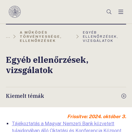
Főmenü
Keresés
Men
Magyar
Nemzeti
Bank
AKTUÁLIS
A MŰKÖDÉS
EGYÉB
OLDAL:
...
TÖRVÉNYESSÉGE,
ELLENŐRZÉSEK,
ELLENŐRZÉSEK
VIZSGÁLATOK
Egyéb ellenőrzések,
vizsgálatok
Kiemelt témák
Frissítve: 2024. október 3.
Tájékoztatás a Magyar Nemzeti Bank közvetett
tulajdonában álló Oktatási és Konferencia Központ