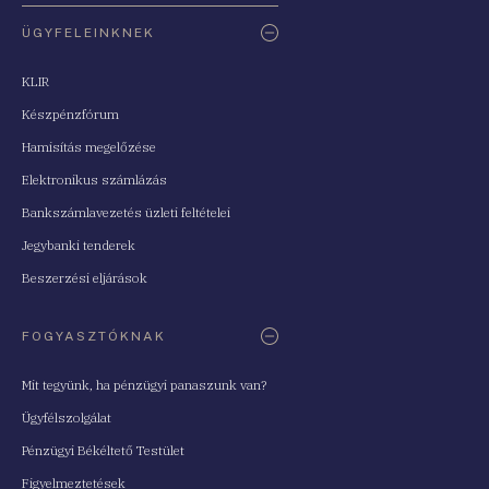
ÜGYFELEINKNEK
KLIR
Készpénzfórum
Hamisítás megelőzése
Elektronikus számlázás
Bankszámlavezetés üzleti feltételei
Jegybanki tenderek
Beszerzési eljárások
FOGYASZTÓKNAK
Mit tegyünk, ha pénzügyi panaszunk van?
Ügyfélszolgálat
Pénzügyi Békéltető Testület
Figyelmeztetések