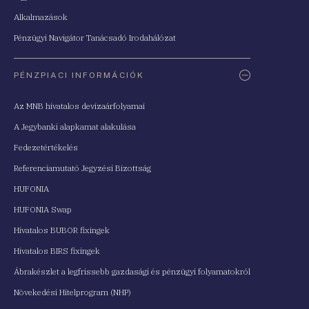
Alkalmazások
Pénzügyi Navigátor Tanácsadó Irodahálózat
PÉNZPIACI INFORMÁCIÓK
Az MNB hivatalos devizaárfolyamai
A Jegybanki alapkamat alakulása
Fedezetértékelés
Referenciamutató Jegyzési Bizottság
HUFONIA
HUFONIA Swap
Hivatalos BUBOR fixingek
Hivatalos BIRS fixingek
Ábrakészlet a legfrissebb gazdasági és pénzügyi folyamatokról
Növekedési Hitelprogram (NHP)