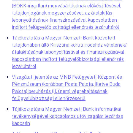
(BOKK-ingatlan) megvásárlásának előkészítésével,
tulajdonjogának megszerzésével, az átalakítás
lebonyolításának finanszírozásával kapcsolatban
indított felügyelőbizottsági ellenőrzés lezárultáról
Tájékoztatás a Magyar Nemzeti Bank közvetett
tulajdonában álló Krisztina körúti irodaház vételének/
átalakításának lebonyolításával és finanszírozásával
kapcsolatban indított felügyelőbizottsági ellenőrzés
lezárultáról
Vizsgálati jelentés az MNB Felügyeleti Központ és
Pénzmúzeum (korábban Posta Palota, illetve Buda
Palota) beruházás (II. ütem) végrehajtásának
felügyelőbizottsági ellenőrzéséről
Tájékoztatás a Magyar Nemzeti Bank informatikai
tevékenységével kapcsolatos utóvizsgálat lezárása
kapcsán