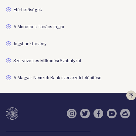
Elérhetőségek
A Monetáris Tanács tagjai
Jegybanktörvény
Szervezeti és Működési Szabályzat
A Magyar Nemzeti Bank szervezeti felépítése
Vi
a
te
Instagram
Twitter
Facebook
YouTube
Sell
Oldaltérkép