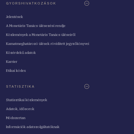
GYORSHIVATKOZÁSOK
Jelentések
A Monetáris Tanács ülésezési rendje
Közlemények a Monetáris Tanács üléseiről
Kamatmeghatározó ülések rövidített jegyzőkönyvei
Közérdekű adatok
Karrier
Etikai kódex
STATISZTIKA
Statisztikai közlemények
Adatok, idősorok
Módszertan
Információk adatszolgáltatóknak