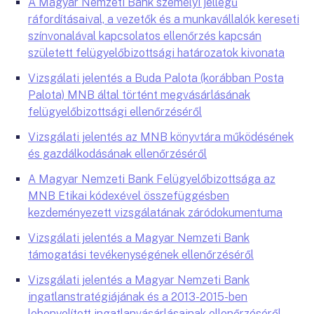
A Magyar Nemzeti Bank személyi jellegű
ráfordításaival, a vezetők és a munkavállalók kereseti
színvonalával kapcsolatos ellenőrzés kapcsán
született felügyelőbizottsági határozatok kivonata
Vizsgálati jelentés a Buda Palota (korábban Posta
Palota) MNB által történt megvásárlásának
felügyelőbizottsági ellenőrzéséről
Vizsgálati jelentés az MNB könyvtára működésének
és gazdálkodásának ellenőrzéséről
A Magyar Nemzeti Bank Felügyelőbizottsága az
MNB Etikai kódexével összefüggésben
kezdeményezett vizsgálatának záródokumentuma
Vizsgálati jelentés a Magyar Nemzeti Bank
támogatási tevékenységének ellenőrzéséről
Vizsgálati jelentés a Magyar Nemzeti Bank
ingatlanstratégiájának és a 2013-2015-ben
lebonyolított ingatlanvásárlásainak ellenőrzéséről