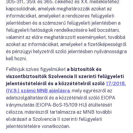
305-311., 359. és 365. cikkéhez és XX. mellékletéhez
kapcsolódnak, amelyek meghatározzák azokat az
információkat, amelyeket a rendszeres felügyeleti
jelentésben és a számszerű felügyeleti jelentésben a
felügyeleti hatóságok rendelkezésére kell bocsátani,
valamint az előre meghatározott eseményeket, továbbá
azokat az információkat, amelyeket a fizetőképességről
és pénzügyi helyzetről szóló jelentésben nyilvánosságra
kell hozni.
Felhívjuk szíves figyelmüket
a biztosítók és
viszontbiztosítók Szolvencia II szerinti felügyeleti
jelentéstételéről és a közzétételről szóló
17/2018.
(IV.9.) számú MNB ajánlásra
, mely egyrészről az
adatszolgáltatásról és a közzétételről szóló EIOPA
iránymutatás (EIOPA-BoS-15/109 HU) átültetését
célozza, másrészről tartalmazza az MNB további
elvárásait a Szolvencia II szerinti felügyeleti
jelentéstételére vonatkozóan.