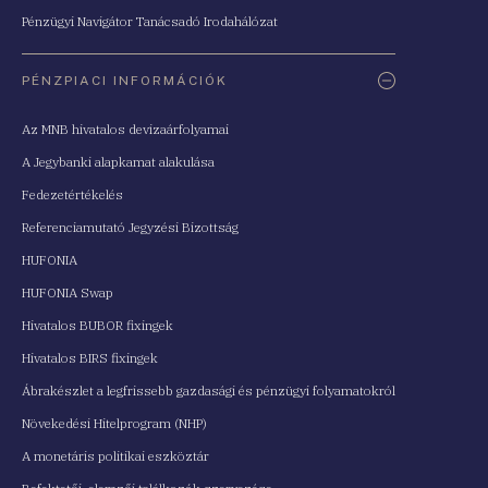
Pénzügyi Navigátor Tanácsadó Irodahálózat
PÉNZPIACI INFORMÁCIÓK
Az MNB hivatalos devizaárfolyamai
A Jegybanki alapkamat alakulása
Fedezetértékelés
Referenciamutató Jegyzési Bizottság
HUFONIA
HUFONIA Swap
Hivatalos BUBOR fixingek
Hivatalos BIRS fixingek
Ábrakészlet a legfrissebb gazdasági és pénzügyi folyamatokról
Növekedési Hitelprogram (NHP)
A monetáris politikai eszköztár