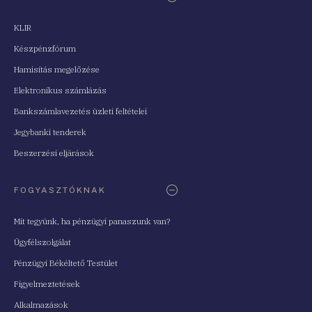
KLIR
Készpénzfórum
Hamisítás megelőzése
Elektronikus számlázás
Bankszámlavezetés üzleti feltételei
Jegybanki tenderek
Beszerzési eljárások
FOGYASZTÓKNAK
Mit tegyünk, ha pénzügyi panaszunk van?
Ügyfélszolgálat
Pénzügyi Békéltető Testület
Figyelmeztetések
Alkalmazások