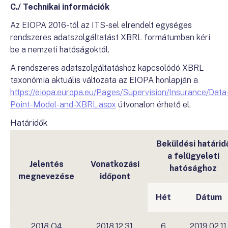
C./ Technikai információk
Az EIOPA 2016-tól az ITS-sel elrendelt egységes
rendszeres adatszolgáltatást XBRL formátumban kéri
be a nemzeti hatóságoktól.
A rendszeres adatszolgáltatáshoz kapcsolódó XBRL
taxonómia aktuális változata az EIOPA honlapján a
https://eiopa.europa.eu/Pages/Supervision/Insurance/Data
Point-Model-and-XBRL.aspx
útvonalon érhető el.
Határidők
Beküldési határid
a felügyeleti
Jelentés
Vonatkozási
hatósághoz
megnevezése
időpont
Hét
Dátum
2018 Q4
2018.12.31.
6
2019.02.11.