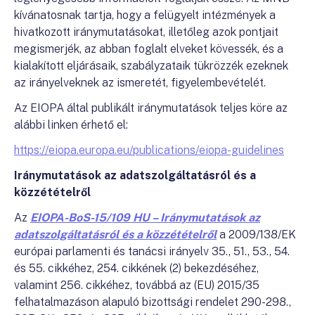
kívánatosnak tartja, hogy a felügyelt intézmények a
hivatkozott iránymutatásokat, illetőleg azok pontjait
megismerjék, az abban foglalt elveket kövessék, és a
kialakított eljárásaik, szabályzataik tükrözzék ezeknek
az irányelveknek az ismeretét, figyelembevételét.
Az EIOPA által publikált iránymutatások teljes köre az
alábbi linken érhető el:
https://eiopa.europa.eu/publications/eiopa-guidelines
Iránymutatások az adatszolgáltatásról és a
közzétételről
Az
EIOPA-BoS-15/109 HU – Iránymutatások az
adatszolgáltatásról és a közzétételről
a 2009/138/EK
európai parlamenti és tanácsi irányelv 35., 51., 53., 54.
és 55. cikkéhez, 254. cikkének (2) bekezdéséhez,
valamint 256. cikkéhez, továbbá az (EU) 2015/35
felhatalmazáson alapuló bizottsági rendelet 290-298.,