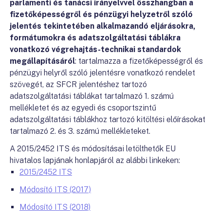
parlamenti és tanácsi irányelvvel összhangban a
fizetőképességről és pénzügyi helyzetről szóló
jelentés tekintetében alkalmazandó eljárásokra,
formátumokra és adatszolgáltatási táblákra
vonatkozó végrehajtás-technikai standardok
megállapításáról
: tartalmazza a fizetőképességről és
pénzügyi helyről szóló jelentésre vonatkozó rendelet
szövegét, az SFCR jelentéshez tartozó
adatszolgáltatási táblákat tartalmazó 1. számú
mellékletet és az egyedi és csoportszintű
adatszolgáltatási táblákhoz tartozó kitöltési előírásokat
tartalmazó 2. és 3. számú mellékleteket.
A 2015/2452 ITS és módosításai letölthetők EU
hivatalos lapjának honlapjáról az alábbi linkeken:
2015/2452 ITS
Módosító ITS (2017)
Módosító ITS (2018)