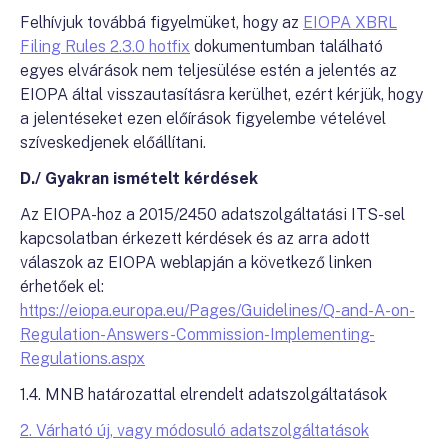
Felhívjuk továbbá figyelmüket, hogy az
EIOPA XBRL
Filing Rules 2.3.0 hotfix
dokumentumban található
egyes elvárások nem teljesülése estén a jelentés az
EIOPA által visszautasításra kerülhet, ezért kérjük, hogy
a jelentéseket ezen előírások figyelembe vételével
szíveskedjenek előállítani.
D./ Gyakran ismételt kérdések
Az EIOPA-hoz a 2015/2450 adatszolgáltatási ITS-sel
kapcsolatban érkezett kérdések és az arra adott
válaszok az EIOPA weblapján a következő linken
érhetőek el:
https://eiopa.europa.eu/Pages/Guidelines/Q-and-A-on-
Regulation-Answers-Commission-Implementing-
Regulations.aspx
1.4. MNB határozattal elrendelt adatszolgáltatások
2. Várható új, vagy módosuló adatszolgáltatások