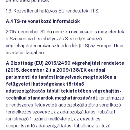
befektetési politikák
1.3. Közvetlenül hatályos EU rendeletek (ITS)
A./ITS-re vonatkozó információk
2015. december 31-én nemzeti nyelveken is megjelentek
a Szolvencia II szabályozás 3. szintjét képező
végrehajtástechnikai-sztenderdek (ITS) az Európai Unió
hivatalos lapjában.
A Bizottság (EU) 2015/2450 végrehajtási rendelete
(2015. december 2.) a 2009/138/EK európai
parlamenti és tanácsi irányelvnek megfelelően a
felügyeleti hatóságoknak történő
adatszolgáltatás táblái tekintetében végrehajtás-
technikai standardok meghatározásáról
: tartalmazza
a rendszeres felügyeleti adatszolgáltatásra vonatkozó
rendelkezés szövegét, az adatszolgáltatási táblákat
tartalmazó 1. számú mellékletet, az egyedi és
csoportszintű adatszolgáltatási táblákhoz tartozó