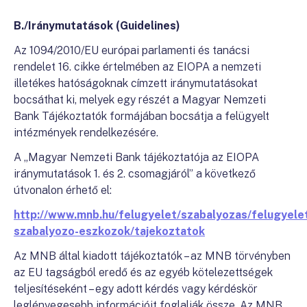
B./Iránymutatások (Guidelines)
Az 1094/2010/EU európai parlamenti és tanácsi
rendelet 16. cikke értelmében az EIOPA a nemzeti
illetékes hatóságoknak címzett iránymutatásokat
bocsáthat ki, melyek egy részét a Magyar Nemzeti
Bank Tájékoztatók formájában bocsátja a felügyelt
intézmények rendelkezésére.
A „Magyar Nemzeti Bank tájékoztatója az EIOPA
iránymutatások 1. és 2. csomagjáról” a következő
útvonalon érhető el:
http://www.mnb.hu/felugyelet/szabalyozas/felugyelet
szabalyozo-eszkozok/tajekoztatok
Az MNB által kiadott tájékoztatók – az MNB törvényben
az EU tagságból eredő és az egyéb kötelezettségek
teljesítéseként – egy adott kérdés vagy kérdéskör
leglényegesebb információit foglalják össze. Az MNB