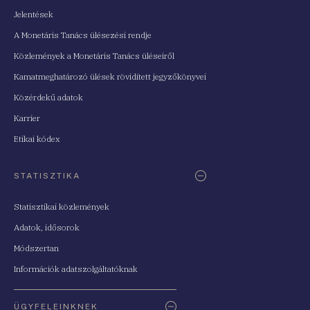
Jelentések
A Monetáris Tanács ülésezési rendje
Közlemények a Monetáris Tanács üléseiről
Kamatmeghatározó ülések rövidített jegyzőkönyvei
Közérdekű adatok
Karrier
Etikai kódex
STATISZTIKA
Statisztikai közlemények
Adatok, idősorok
Módszertan
Információk adatszolgáltatóknak
ÜGYFELEINKNEK