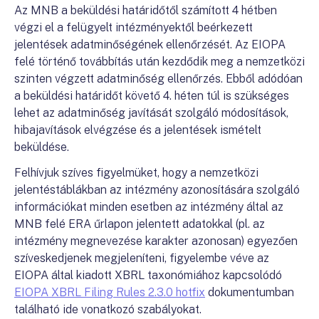
Az MNB a beküldési határidőtől számított 4 hétben
végzi el a felügyelt intézményektől beérkezett
jelentések adatminőségének ellenőrzését. Az EIOPA
felé történő továbbítás után kezdődik meg a nemzetközi
szinten végzett adatminőség ellenőrzés. Ebből adódóan
a beküldési határidőt követő 4. héten túl is szükséges
lehet az adatminőség javítását szolgáló módosítások,
hibajavítások elvégzése és a jelentések ismételt
beküldése.
Felhívjuk szíves figyelmüket, hogy a nemzetközi
jelentéstáblákban az intézmény azonosítására szolgáló
információkat minden esetben az intézmény által az
MNB felé ERA űrlapon jelentett adatokkal (pl. az
intézmény megnevezése karakter azonosan) egyezően
szíveskedjenek megjeleníteni, figyelembe véve az
EIOPA által kiadott XBRL taxonómiához kapcsolódó
EIOPA XBRL Filing Rules 2.3.0 hotfix
dokumentumban
található ide vonatkozó szabályokat.