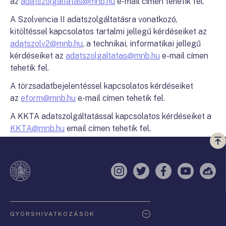
az
adatszolgaltatas@mnb.hu
e-mail címen tehetik fel.
A Szolvencia II adatszolgáltatásra vonatkozó,
kitöltéssel kapcsolatos tartalmi jellegű kérdéseiket az
adatszolv2@mnb.hu
, a technikai, informatikai jellegű
kérdéseiket az
adatszolgaltatas@mnb.hu
e-mail címen
tehetik fel.
A törzsadatbejelentéssel kapcsolatos kérdéseiket
az
eform@mnb.hu
e-mail címen tehetik fel.
A KKTA adatszolgáltatással kapcsolatos kérdéseiket a
KKTA@mnb.hu
email címen tehetik fel.
Vi
a
te
Instagram
Twitter
Facebook
YouTube
Sell
Oldaltérkép
GYORSHIVATKOZÁSOK