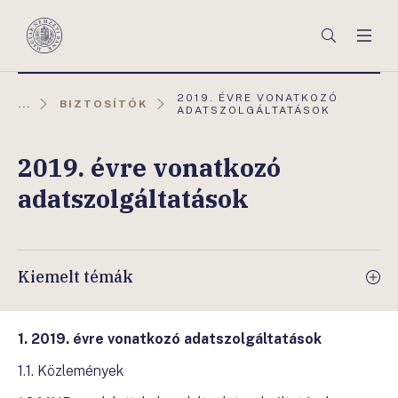
Főmenü
Keresés
Men
Magyar
Nemzeti
Bank
AKTUÁLIS
2019. ÉVRE VONATKOZÓ
...
BIZTOSÍTÓK
OLDAL:
ADATSZOLGÁLTATÁSOK
2019. évre vonatkozó
adatszolgáltatások
Kiemelt témák
1. 2019. évre vonatkozó adatszolgáltatások
1.1. Közlemények