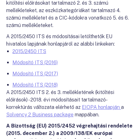
kitöltési előírásokat tartalmazó 2. és 3. számú
mellékleteket, az eszközkategóriákat tartalmazó 4.
számú mellékletet és a CIC-kódokra vonatkozó 5. és 6.
számú mellékleteket.
A 2015/2450 ITS és módosításai letölthetők EU
hivatalos lapjának honlapjáról az alábbi linkeken:
2015/2450 ITS
Módosító ITS (2016)
Módosító ITS (2017)
Módosító ITS (2018)
A 2015/2450 ITS 2. és 3. mellékletének (kitöltési
előírások) - 2018. évi módosításait tartalmazó-
korrektúrás változata elérhető az
EIOPA honlapján
a
Solvency 2 Business package
mappában.
A Bizottság (EU) 2015/2452 végrehajtási rendelete
(2015. december 2.) a 2009/138/EK európai