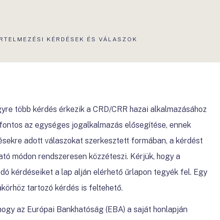
RTELMEZÉSI KÉRDÉSEK ÉS VÁLASZOK
yre több kérdés érkezik a CRD/CRR hazai alkalmazásához
ontos az egységes jogalkalmazás elősegítése, ennek
sekre adott válaszokat szerkesztett formában, a kérdést
ató módon rendszeresen közzéteszi. Kérjük, hogy a
kérdéseiket a lap alján elérhető űrlapon tegyék fel. Egy
örhöz tartozó kérdés is feltehető.
 hogy az Európai Bankhatóság (EBA) a saját honlapján