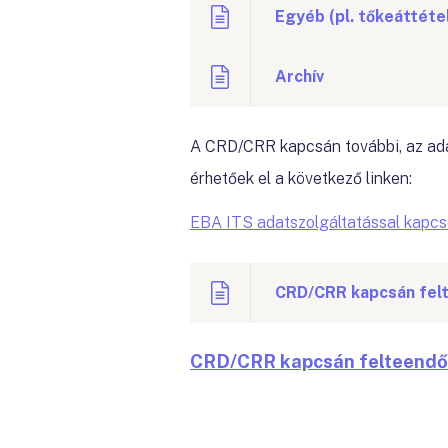
Egyéb (pl. tőkeáttéte
Archív
A CRD/CRR kapcsán további, az ada
érhetőek el a következő linken:
EBA ITS adatszolgáltatással kapcs
CRD/CRR kapcsán fel
CRD/CRR kapcsán felteendő