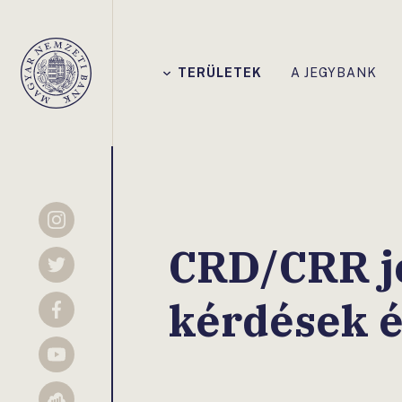
Főmenü
TERÜLETEK
A JEGYBANK
Magyar
Nemzeti
Bank
Instagram
CRD/CRR j
Twitter
kérdések é
Facebook
YouTube