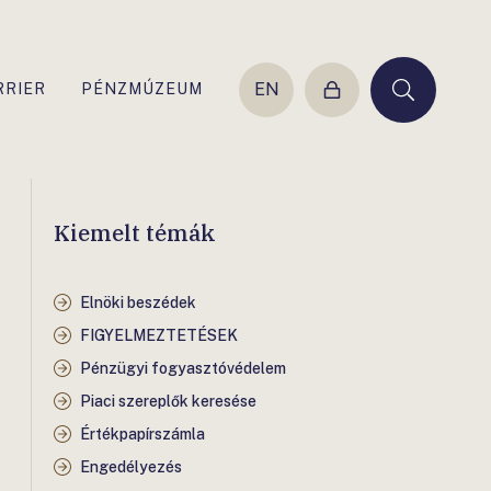
EN
RRIER
PÉNZMÚZEUM
Belépés
Keresés
Kiemelt témák
Elnöki beszédek
FIGYELMEZTETÉSEK
Pénzügyi fogyasztóvédelem
Piaci szereplők keresése
Értékpapírszámla
Engedélyezés