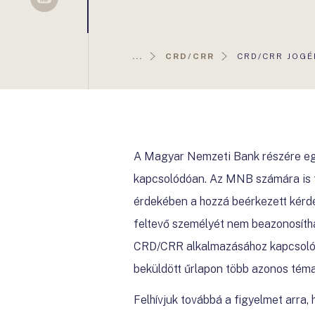
Sellsy
AKTUÁLIS
...
CRD/CRR
CRD/CRR JOGÉ
OLDAL:
A Magyar Nemzeti Bank részére eg
kapcsolódóan. Az MNB számára is f
érdekében a hozzá beérkezett kérdé
feltevő személyét nem beazonosíth
CRD/CRR alkalmazásához kapcsolódó 
beküldött űrlapon több azonos témak
Felhívjuk továbbá a figyelmet arra,