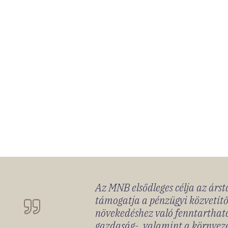
Az MNB elsődleges célja az ársta
támogatja a pénzügyi közvetítő
növekedéshez való fenntartható
gazdaság-, valamint a környeze