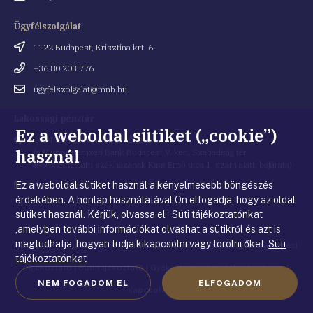
cím
Ügyfélszolgálat
Cím
1122 Budapest, Krisztina krt. 6.
Telefonszám
+36 80 203 776
Email
ugyfelszolgalat@mnb.hu
cím
Lakossági pénztár
Ez a weboldal sütiket („cookie”)
Cím
1054 Budapest, Kiss Ernő utca 1.
használ
(a Magyar Nemzeti Bank Budapest V. ker., Szabadság tér
8-9. szám alatti székházának Kiss Ernő utca 1. szám alatti bejárata)
Ez a weboldal sütiket használ a kényelmesebb böngészés
Email
penztar@mnb.hu
cím
érdekében. A honlap használatával Ön elfogadja, hogy az oldal
sütiket használ. Kérjük, olvassa el Süti tájékoztatónkat
,amelyben további információkat olvashat a sütikről és azt is
megtudhatja, hogyan tudja kikapcsolni vagy törölni őket.
Süti
© Magyar Nemzeti Bank
|
Impresszum
|
Jogi nyilatkozat
|
Adatkezelési
tájékoztatónkat
tájékoztató
|
Süti tájékoztató
|
Gyakorlati tudnivalók a honlappal
NEM FOGADOM EL
ELFOGADOM
kapcsolatban