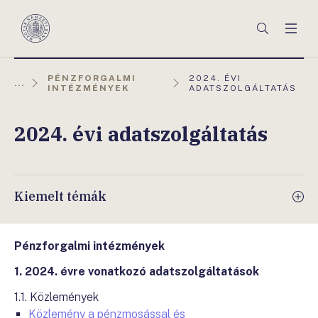
Főmenü
Keresés
Men
Magyar
Nemzeti
Bank
AKTUÁLIS
PÉNZFORGALMI
2024. ÉVI
...
OLDAL:
INTÉZMÉNYEK
ADATSZOLGÁLTATÁS
2024. évi adatszolgáltatás
Kiemelt témák
Pénzforgalmi intézmények
1. 2024. évre vonatkozó adatszolgáltatások
1.1. Közlemények
Közlemény a pénzmosással és