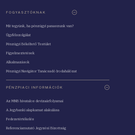
FOGYASZTÓKNAK
Mit tegyünk, ha pénzügyi panaszunk van?
Ügyfélszolgálat
Pénzügyi Békéltető Testület
Figyelmeztetések
Alkalmazások
Pénzügyi Navigátor Tanácsadó Irodahálózat
PÉNZPIACI INFORMÁCIÓK
Az MNB hivatalos devizaárfolyamai
A Jegybanki alapkamat alakulása
Fedezetértékelés
Referenciamutató Jegyzési Bizottság