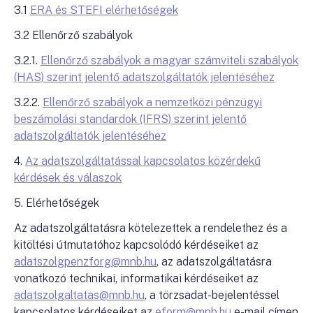
3.1
ERA és STEFI elérhetőségek
3.2 Ellenőrző szabályok
3.2.1.
Ellenőrző szabályok a magyar számviteli szabályok
(HAS) szerint jelentő adatszolgáltatók jelentéséhez
3.2.2.
Ellenőrző szabályok a nemzetközi pénzügyi
beszámolási standardok (IFRS) szerint jelentő
adatszolgáltatók jelentéséhez
4.
Az adatszolgáltatással kapcsolatos közérdekű
kérdések és válaszok
5. Elérhetőségek
Az adatszolgáltatásra kötelezettek a rendelethez és a
kitöltési útmutatóhoz kapcsolódó kérdéseiket az
adatszolgpenzforg@mnb.hu
, az adatszolgáltatásra
vonatkozó technikai, informatikai kérdéseiket az
adatszolgaltatas@mnb.hu
, a törzsadat-bejelentéssel
kapcsolatos kérdéseiket az
eform@mnb.hu
e-mail címen