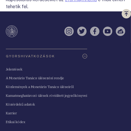
tehetik fel.
Vi
a
te
Instagram
Twitter
Facebook
YouTube
Sell
Oldaltérkép
GYORSHIVATKOZÁSOK
Jelentések
A Monetáris Tanács ülésezési rendje
Közlemények a Monetáris Tanács üléseiről
Kamatmeghatározó ülések rövidített jegyzőkönyvei
Közérdekű adatok
Karrier
Etikai kódex