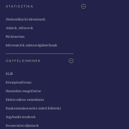
STATISZTIKA
Statisztikai közlemények
Adatok, idősorok
Módszertan
Információk adatszolgáltatóknak
ÜGYFELEINKNEK
KLIR
Készpénzfórum
Hamisítás megelőzése
Elektronikus számlázás
Bankszámlavezetés üzleti feltételei
Jegybanki tenderek
Beszerzési eljárások