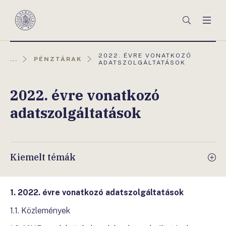
Főmenü
Keresés
Men
Magyar
Nemzeti
Bank
AKTUÁLIS
2022. ÉVRE VONATKOZÓ
...
PÉNZTÁRAK
OLDAL:
ADATSZOLGÁLTATÁSOK
2022. évre vonatkozó
adatszolgáltatások
Kiemelt témák
1. 2022. évre vonatkozó adatszolgáltatások
1.1. Közlemények