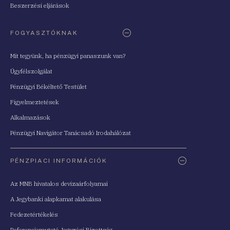
Beszerzési eljárások
FOGYASZTÓKNAK
Mit tegyünk, ha pénzügyi panaszunk van?
Ügyfélszolgálat
Pénzügyi Békéltető Testület
Figyelmeztetések
Alkalmazások
Pénzügyi Navigátor Tanácsadó Irodahálózat
PÉNZPIACI INFORMÁCIÓK
Az MNB hivatalos devizaárfolyamai
A Jegybanki alapkamat alakulása
Fedezetértékelés
Referenciamutató Jegyzési Bizottság