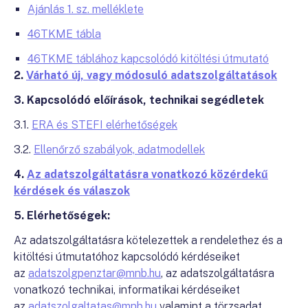
Ajánlás 1. sz. melléklete
46TKME tábla
46TKME táblához kapcsolódó kitöltési útmutató
2.
Várható új, vagy módosuló adatszolgáltatások
3. Kapcsolódó előírások, technikai segédletek
3.1.
ERA és STEFI elérhetőségek
3.2.
Ellenőrző szabályok, adatmodellek
4.
Az adatszolgáltatásra vonatkozó közérdekű
kérdések és válaszok
5. Elérhetőségek:
Az adatszolgáltatásra kötelezettek a rendelethez és a
kitöltési útmutatóhoz kapcsolódó kérdéseiket
az
adatszolgpenztar@mnb.hu
, az adatszolgáltatásra
vonatkozó technikai, informatikai kérdéseiket
az
adatszolgaltatas@mnb.hu
valamint a törzsadat