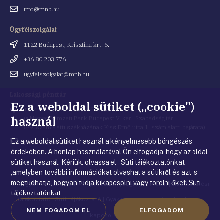
Email
info@mnb.hu
cím
Ügyfélszolgálat
Cím
1122 Budapest, Krisztina krt. 6.
Telefonszám
+36 80 203 776
Email
ugyfelszolgalat@mnb.hu
cím
Lakossági pénztár
Ez a weboldal sütiket („cookie”)
Cím
1054 Budapest, Kiss Ernő utca 1.
használ
(a Magyar Nemzeti Bank Budapest V. ker., Szabadság tér
8-9. szám alatti székházának Kiss Ernő utca 1. szám alatti bejárata)
Ez a weboldal sütiket használ a kényelmesebb böngészés
Email
penztar@mnb.hu
cím
érdekében. A honlap használatával Ön elfogadja, hogy az oldal
sütiket használ. Kérjük, olvassa el Süti tájékoztatónkat
,amelyben további információkat olvashat a sütikről és azt is
megtudhatja, hogyan tudja kikapcsolni vagy törölni őket.
Süti
© Magyar Nemzeti Bank
|
Impresszum
|
Jogi nyilatkozat
|
Adatkezelési
tájékoztatónkat
tájékoztató
|
Süti tájékoztató
|
Gyakorlati tudnivalók a honlappal
NEM FOGADOM EL
ELFOGADOM
kapcsolatban