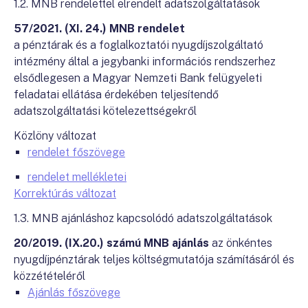
1.2. MNB rendelettel elrendelt adatszolgáltatások
57/2021. (XI. 24.) MNB rendelet
a pénztárak és a foglalkoztatói nyugdíjszolgáltató
intézmény által a jegybanki információs rendszerhez
elsődlegesen a Magyar Nemzeti Bank felügyeleti
feladatai ellátása érdekében teljesítendő
adatszolgáltatási kötelezettségekről
Közlöny változat
rendelet főszövege
rendelet mellékletei
Korrektúrás változat
1.3. MNB ajánláshoz kapcsolódó adatszolgáltatások
20/2019. (IX.20.) számú MNB ajánlás
az önkéntes
nyugdíjpénztárak teljes költségmutatója számításáról és
közzétételéről
Ajánlás főszövege