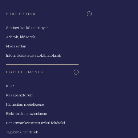
STATISZTIKA
Statisztikai közlemények
Adatok, idősorok
Módszertan
Információk adatszolgáltatóknak
ÜGYFELEINKNEK
KLIR
Készpénzfórum
Hamisítás megelőzése
Elektronikus számlázás
Bankszámlavezetés üzleti feltételei
Jegybanki tenderek