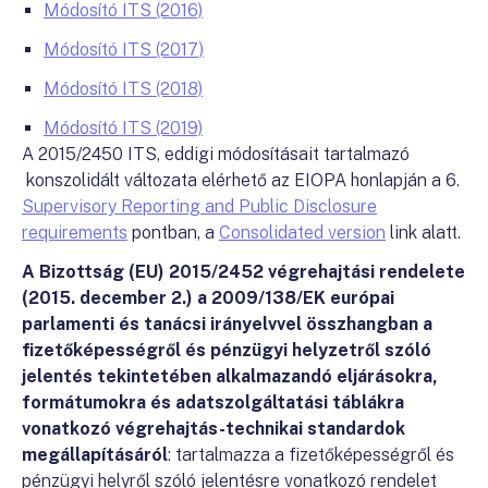
Módosító ITS (2016)
Módosító ITS (2017)
Módosító ITS (2018)
Módosító ITS (2019)
A 2015/2450 ITS, eddigi módosításait tartalmazó
konszolidált változata elérhető az EIOPA honlapján a 6.
Supervisory Reporting and Public Disclosure
requirements
pontban, a
Consolidated version
link alatt.
A Bizottság (EU) 2015/2452 végrehajtási rendelete
(2015. december 2.) a 2009/138/EK európai
parlamenti és tanácsi irányelvvel összhangban a
fizetőképességről és pénzügyi helyzetről szóló
jelentés tekintetében alkalmazandó eljárásokra,
formátumokra és adatszolgáltatási táblákra
vonatkozó végrehajtás-technikai standardok
megállapításáról
: tartalmazza a fizetőképességről és
pénzügyi helyről szóló jelentésre vonatkozó rendelet