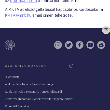
az
eform@mnb.hu
e-mail címen tehetik fel.
A KKTA adatszolgáltatással kapcsolatos kérdéseiket a
KKTA@mnb.hu
email címen tehetik fel.
Vi
a
te
Instagram
Twitter
Facebook
YouTube
Sell
Oldaltérkép
GYORSHIVATKOZÁSOK
Jelentések
A Monetáris Tanács ülésezési rendje
Közlemények a Monetáris Tanács üléseiről
Kamatmeghatározó ülések rövidített jegyzőkönyvei
Közérdekű adatok