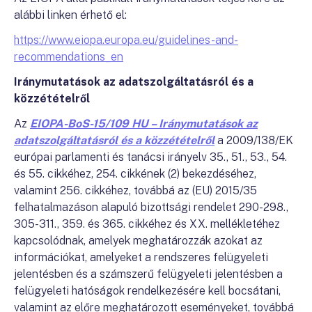
alábbi linken érhető el:
https://www.eiopa.europa.eu/guidelines-and-
recommendations_en
Iránymutatások az adatszolgáltatásról és a
közzétételről
Az
EIOPA-BoS-15/109 HU – Iránymutatások az
adatszolgáltatásról és a közzétételről
a 2009/138/EK
európai parlamenti és tanácsi irányelv 35., 51., 53., 54.
és 55. cikkéhez, 254. cikkének (2) bekezdéséhez,
valamint 256. cikkéhez, továbbá az (EU) 2015/35
felhatalmazáson alapuló bizottsági rendelet 290-298.,
305-311., 359. és 365. cikkéhez és XX. mellékletéhez
kapcsolódnak, amelyek meghatározzák azokat az
információkat, amelyeket a rendszeres felügyeleti
jelentésben és a számszerű felügyeleti jelentésben a
felügyeleti hatóságok rendelkezésére kell bocsátani,
valamint az előre meghatározott eseményeket, továbbá