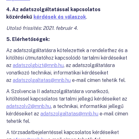
4. Az adatszolgáltatással kapcsolatos
közérdekű
kérdések és válaszok
.
Utolsó frissítés: 2021. február 4.
5. Elérhetőségek:
Az adatszolgáltatásra kötelezettek a rendelethez és a
kitöltési útmutatóhoz kapcsolódó tartalmi kérdéseiket
az
adatszolgbizt@mnb.hu
, az adatszolgáltatásra
vonatkozó technikai, informatikai kérdéseiket
az
adatszolgaltatas@mnb.hu
e-mail címen tehetik fel.
A Szolvencia II adatszolgáltatásra vonatkozó,
kitöltéssel kapcsolatos tartalmi jellegű kérdéseiket az
adatszolv2@mnb.hu
, a technikai, informatikai jellegű
kérdéseiket az
adatszolgaltatas@mnb.hu
e-mail címen
tehetik fel.
A törzsadatbejelentéssel kapcsolatos kérdéseiket