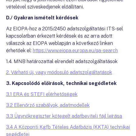
vételével szíveskedjenek előállítani.
D./ Gyakran ismételt kérdések
Az EIOPA-hoz a 2015/2450 adatszolgáltatási ITS-sel
kapcsolatban érkezett kérdések és az arra adott
válaszok az EIOPA weblapján a következő linken
érhetőek el:
https://www.eiopa.europa.eu/qa-search
1.4. MNB határozattal elrendelt adatszolgáltatások
2. Várható új, vagy módosuló adatszolgáltatások
3. Kapcsolódó előírások, technikai segédletek
3.1 ERA és STEFI elérhetőségek
3.2 Ellenőrző szabályok, adatmodellek
3.3 Ügynökregiszter kötegelt adatbeviteli fájl leírása
3.4 A Központi Kgfb Tételes Adatbázis (KKTA) technikai
segédletei