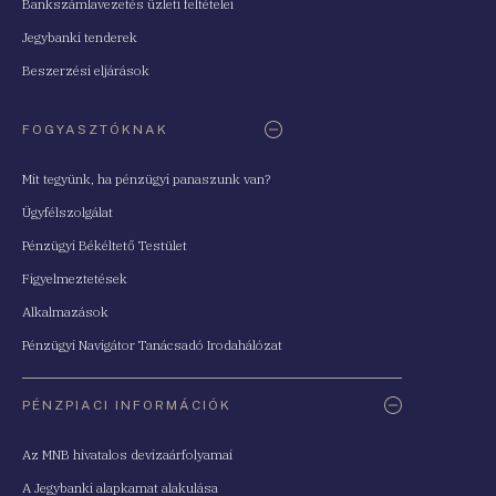
Bankszámlavezetés üzleti feltételei
Jegybanki tenderek
Beszerzési eljárások
FOGYASZTÓKNAK
Mit tegyünk, ha pénzügyi panaszunk van?
Ügyfélszolgálat
Pénzügyi Békéltető Testület
Figyelmeztetések
Alkalmazások
Pénzügyi Navigátor Tanácsadó Irodahálózat
PÉNZPIACI INFORMÁCIÓK
Az MNB hivatalos devizaárfolyamai
A Jegybanki alapkamat alakulása