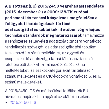
A Bizottság (EU) 2015/2450 végrehajtási rendelete
(2015. december 2.) a 2009/138/EK európai
parlamenti és tanácsi irányelvnek megfelelően a
felügyeleti hatóságoknak történő
adatszolgáltatás táblái tekintetében végrehajtás-
technikai standardok meghatározásáról
: tartalmazza
a rendszeres felügyeleti adatszolgáltatásra vonatkozó
rendelkezés szövegét, az adatszolgáltatási táblákat
tartalmazó 1. számú mellékletet, az egyedi és
csoportszintű adatszolgáltatási táblákhoz tartozó
kitöltési előírásokat tartalmazó 2. és 3. számú
mellékleteket, az eszközkategóriákat tartalmazó 4.
számú mellékletet és a CIC-kódokra vonatkozó 5. és 6.
számú mellékleteket.
A 2015/2450 ITS és módosításai letölthetők EU
hivatalos lapjának honlapjáról az alábbi linkeken:
2015/2450 ITS