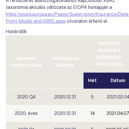
A rendszeres adatszolgáltatáshoz kapcsolódó XBRL
taxonómia aktuális változata az EIOPA honlapján a
https://eiopa.europa.eu/Pages/Supervision/Insurance/Data
Point-Model-and-XBRL.aspx
útvonalon érhető el.
Határidők
Beküldési
határidő a
felügyeleti
Jelentés
Vonatkozási
hatósághoz
megnevezése
időpont
Hét
Dátum
2020 Q4
2020.12.31
5
2021.02.0
2020. éves
2020.12.31
14
2021.04.07