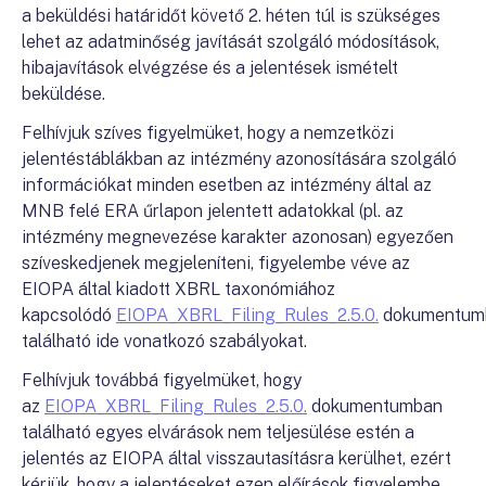
a beküldési határidőt követő 2. héten túl is szükséges
lehet az adatminőség javítását szolgáló módosítások,
hibajavítások elvégzése és a jelentések ismételt
beküldése.
Felhívjuk szíves figyelmüket, hogy a nemzetközi
jelentéstáblákban az intézmény azonosítására szolgáló
információkat minden esetben az intézmény által az
MNB felé ERA űrlapon jelentett adatokkal (pl. az
intézmény megnevezése karakter azonosan) egyezően
szíveskedjenek megjeleníteni, figyelembe véve az
EIOPA által kiadott XBRL taxonómiához
kapcsolódó
EIOPA_XBRL_Filing_Rules_2.5.0.
dokumentum
található ide vonatkozó szabályokat.
Felhívjuk továbbá figyelmüket, hogy
az
EIOPA_XBRL_Filing_Rules_2.5.0.
dokumentumban
található egyes elvárások nem teljesülése estén a
jelentés az EIOPA által visszautasításra kerülhet, ezért
kérjük, hogy a jelentéseket ezen előírások figyelembe