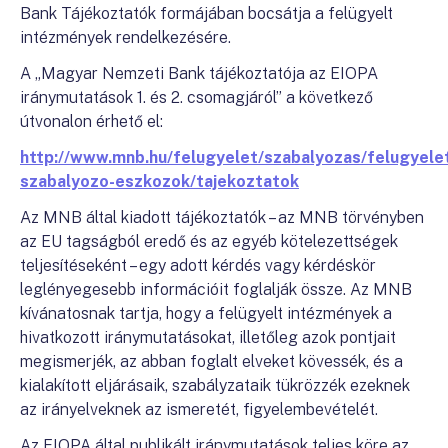
Bank Tájékoztatók formájában bocsátja a felügyelt
intézmények rendelkezésére.
A „Magyar Nemzeti Bank tájékoztatója az EIOPA
iránymutatások 1. és 2. csomagjáról” a következő
útvonalon érhető el:
http://www.mnb.hu/felugyelet/szabalyozas/felugyelet
szabalyozo-eszkozok/tajekoztatok
Az MNB által kiadott tájékoztatók – az MNB törvényben
az EU tagságból eredő és az egyéb kötelezettségek
teljesítéseként – egy adott kérdés vagy kérdéskör
leglényegesebb információit foglalják össze. Az MNB
kívánatosnak tartja, hogy a felügyelt intézmények a
hivatkozott iránymutatásokat, illetőleg azok pontjait
megismerjék, az abban foglalt elveket kövessék, és a
kialakított eljárásaik, szabályzataik tükrözzék ezeknek
az irányelveknek az ismeretét, figyelembevételét.
Az EIOPA által publikált iránymutatások teljes köre az