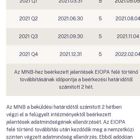
2021 Q1
2021.03.31
5
2021.05.05
2021 Q2
2021.06.30
5
2021.08.0
2021 Q3
2021.09.30
5
2021.11.04
2021 Q4
2021.12.31
5
2022.02.0
Az MNB-hez beérkezett jelentések EIOPA felé történő
továbbításának időpontja a beérkezési határidőtől
számított 2 hét.
Az MNB a beküldési határidőtől számított 2 hétben
végzi el a felügyelt intézményektől beérkezett
jelentések adatminőségének ellenőrzését. Az EIOPA
felé történő továbbítás után kezdődik meg a nemzetközi
szinten végzett adatminőség ellenőrzés. Ebből adódóan