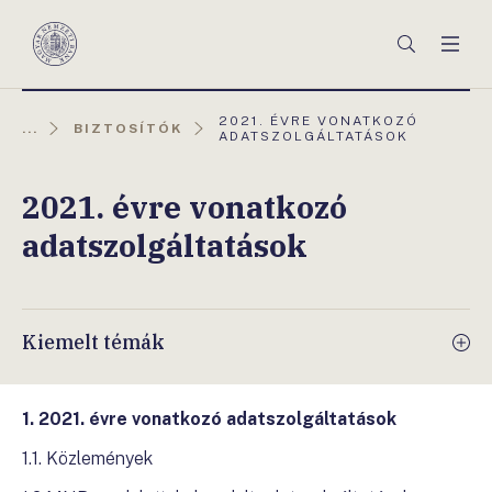
Főmenü
Keresés
Men
Magyar
Nemzeti
Bank
AKTUÁLIS
2021. ÉVRE VONATKOZÓ
...
BIZTOSÍTÓK
OLDAL:
ADATSZOLGÁLTATÁSOK
2021. évre vonatkozó
adatszolgáltatások
Kiemelt témák
1. 2021
. évre vonatkozó adatszolgáltatások
1.1. Közlemények