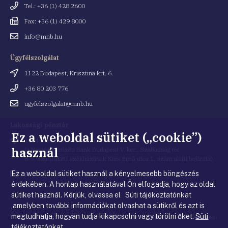
Telefonszám
Tel.: +36 (1) 428 2600
Fax
Fax: +36 (1) 429 8000
Email
info@mnb.hu
cím
Ügyfélszolgálat
Cím
1122 Budapest, Krisztina krt. 6.
Telefonszám
+36 80 203 776
Email
ugyfelszolgalat@mnb.hu
cím
Lakossági pénztár
Ez a weboldal sütiket („cookie”)
Cím
1054 Budapest, Kiss Ernő utca 1.
használ
(a Magyar Nemzeti Bank Budapest V. ker., Szabadság tér
8-9. szám alatti székházának Kiss Ernő utca 1. szám alatti bejárata)
Ez a weboldal sütiket használ a kényelmesebb böngészés
Email
penztar@mnb.hu
cím
érdekében. A honlap használatával Ön elfogadja, hogy az oldal
sütiket használ. Kérjük, olvassa el Süti tájékoztatónkat
,amelyben további információkat olvashat a sütikről és azt is
megtudhatja, hogyan tudja kikapcsolni vagy törölni őket.
Süti
© Magyar Nemzeti Bank
|
Impresszum
|
Jogi nyilatkozat
|
Adatkezelési
tájékoztatónkat