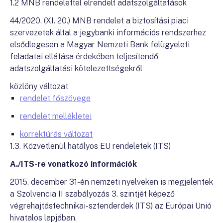
1.2 MNB rendelettel elrendelt adatszolgáltatások
44/2020. (XI. 20.) MNB rendelet a biztosítási piaci
szervezetek által a jegybanki információs rendszerhez
elsődlegesen a Magyar Nemzeti Bank felügyeleti
feladatai ellátása érdekében teljesítendő
adatszolgáltatási kötelezettségekről
közlöny változat
rendelet főszövege
rendelet mellékletei
korrektúrás változat
1.3. Közvetlenül hatályos EU rendeletek (ITS)
A./ITS-re vonatkozó információk
2015. december 31-én nemzeti nyelveken is megjelentek
a Szolvencia II szabályozás 3. szintjét képező
végrehajtástechnikai-sztenderdek (ITS) az Európai Unió
hivatalos lapjában.