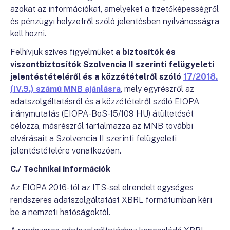
azokat az információkat, amelyeket a fizetőképességről
és pénzügyi helyzetről szóló jelentésben nyilvánosságra
kell hozni.
Felhívjuk szíves figyelmüket
a biztosítók és
viszontbiztosítók Szolvencia II szerinti felügyeleti
jelentéstételéről és a közzétételről szóló
17/2018.
(IV.9.) számú MNB ajánlásra
, mely egyrészről az
adatszolgáltatásról és a közzétételről szóló EIOPA
iránymutatás (EIOPA-BoS-15/109 HU) átültetését
célozza, másrészről tartalmazza az MNB további
elvárásait a Szolvencia II szerinti felügyeleti
jelentéstételére vonatkozóan.
C./ Technikai információk
Az EIOPA 2016-tól az ITS-sel elrendelt egységes
rendszeres adatszolgáltatást XBRL formátumban kéri
be a nemzeti hatóságoktól.