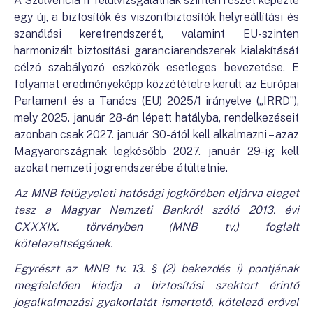
A Szolvencia II felülvizsgálatnak szintén részét képezte
egy új, a biztosítók és viszontbiztosítók helyreállítási és
szanálási keretrendszerét, valamint EU-szinten
harmonizált biztosítási garanciarendszerek kialakítását
célzó szabályozó eszközök esetleges bevezetése. E
folyamat eredményeképp közzétételre került az Európai
Parlament és a Tanács (EU) 2025/1 irányelve („IRRD”),
mely 2025. január 28-án lépett hatályba, rendelkezéseit
azonban csak 2027. január 30-ától kell alkalmazni – azaz
Magyarországnak legkésőbb 2027. január 29-ig kell
azokat nemzeti jogrendszerébe átültetnie.
Az MNB felügyeleti hatósági jogkörében eljárva eleget
tesz a Magyar Nemzeti Bankról szóló 2013. évi
CXXXIX. törvényben (MNB tv.) foglalt
kötelezettségének.
Egyrészt az MNB tv. 13. § (2) bekezdés i) pontjának
megfelelően kiadja a biztosítási szektort érintő
jogalkalmazási gyakorlatát ismertető, kötelező erővel