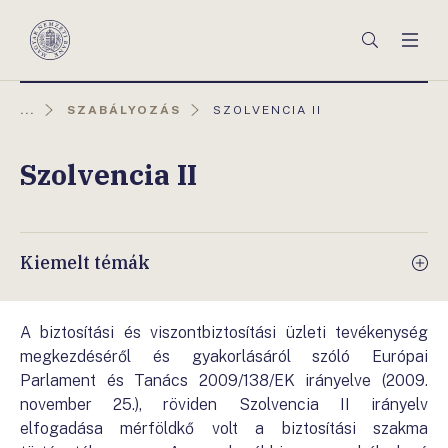
Főmenü
Keresés
Men
Magyar
Nemzeti
Bank
AKTUÁLIS
...
SZABÁLYOZÁS
SZOLVENCIA II
OLDAL:
Szolvencia II
Kiemelt témák
A biztosítási és viszontbiztosítási üzleti tevékenység
megkezdéséről és gyakorlásáról szóló Európai
Parlament és Tanács 2009/138/EK irányelve (2009.
november 25.), röviden Szolvencia II irányelv
elfogadása mérföldkő volt a biztosítási szakma