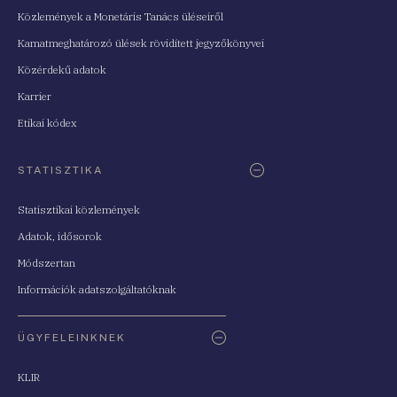
Közlemények a Monetáris Tanács üléseiről
Kamatmeghatározó ülések rövidített jegyzőkönyvei
Közérdekű adatok
Karrier
Etikai kódex
STATISZTIKA
Statisztikai közlemények
Adatok, idősorok
Módszertan
Információk adatszolgáltatóknak
ÜGYFELEINKNEK
KLIR