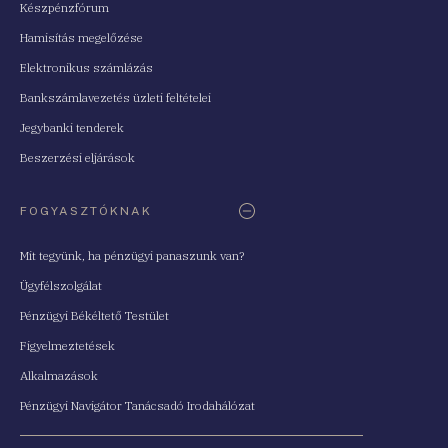
Készpénzfórum
Hamisítás megelőzése
Elektronikus számlázás
Bankszámlavezetés üzleti feltételei
Jegybanki tenderek
Beszerzési eljárások
FOGYASZTÓKNAK
Mit tegyünk, ha pénzügyi panaszunk van?
Ügyfélszolgálat
Pénzügyi Békéltető Testület
Figyelmeztetések
Alkalmazások
Pénzügyi Navigátor Tanácsadó Irodahálózat