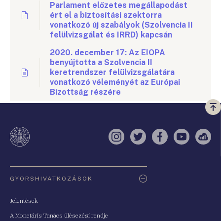
Parlament előzetes megállapodást
ért el a biztosítási szektorra
vonatkozó új szabályok (Szolvencia II
felülvizsgálat és IRRD) kapcsán
2020. december 17: Az EIOPA
benyújtotta a Szolvencia II
keretrendszer felülvizsgálatára
vonatkozó véleményét az Európai
Bizottság részére
Vi
a
te
Instagram
Twitter
Facebook
YouTube
Sell
Oldaltérkép
GYORSHIVATKOZÁSOK
Jelentések
A Monetáris Tanács ülésezési rendje