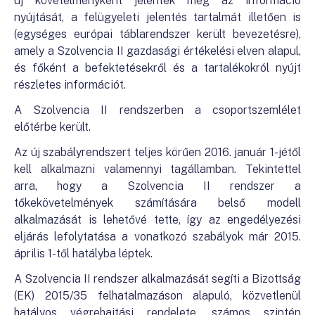
új követelményként jelentek meg az információ
nyújtását, a felügyeleti jelentés tartalmát illetően is
(egységes európai táblarendszer került bevezetésre),
amely a Szolvencia II gazdasági értékelési elven alapul,
és főként a befektetésekről és a tartalékokról nyújt
részletes információt.
A Szolvencia II rendszerben a csoportszemlélet
előtérbe került.
Az új szabályrendszert teljes körűen 2016. január 1-jétől
kell alkalmazni valamennyi tagállamban. Tekintettel
arra, hogy a Szolvencia II rendszer a
tőkekövetelmények számítására belső modell
alkalmazását is lehetővé tette, így az engedélyezési
eljárás lefolytatása a vonatkozó szabályok már 2015.
április 1-től hatályba léptek.
A Szolvencia II rendszer alkalmazását segíti a Bizottság
(EK) 2015/35 felhatalmazáson alapuló, közvetlenül
hatályos végrehajtási rendelete, számos szintén