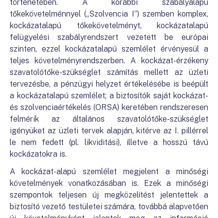
történetében. A korábbi szabályalapú
tőkekövetelménnyel („Szolvencia I”) szemben komplex,
kockázatalapú tőkekövetelményt, kockázatalapú
felügyelési szabályrendszert vezetett be európai
szinten, ezzel kockázatalapú szemlélet érvényesül a
teljes követelményrendszerben. A kockázat-érzékeny
szavatolótőke-szükséglet számítás mellett az üzleti
tervezésbe, a pénzügyi helyzet értékelésébe is beépült
a kockázatalapú szemlélet; a biztosítók saját kockázat-
és szolvenciaértékelés (ORSA) keretében rendszeresen
felmérik az általános szavatolótőke-szükséglet
igényüket az üzleti tervek alapján, kitérve az I. pillérrel
le nem fedett (pl. likviditási), illetve a hosszú távú
kockázatokra is.
A kockázat-alapú szemlélet megjelent a minőségi
követelmények vonatkozásában is. Ezek a minőségi
szempontok teljesen új megközelítést jelentettek a
biztosító vezető testületei számára, továbbá alapvetően