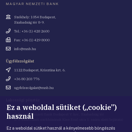
MAGYAR NEMZETI BANK
Cím
Székhely: 1054 Budapest,
Szabadság tér 8-9.
Telefonszám
Tel.: +36 (1) 428 2600
Fax
Fax: +36 (1) 429 8000
Email
info@mnb.hu
cím
Ügyfélszolgálat
Cím
1122 Budapest, Krisztina krt. 6.
Telefonszám
+36 80 203 776
Email
ugyfelszolgalat@mnb.hu
cím
Lakossági pénztár
Ez a weboldal sütiket („cookie”)
Cím
1054 Budapest, Kiss Ernő utca 1.
használ
(a Magyar Nemzeti Bank Budapest V. ker., Szabadság tér
8-9. szám alatti székházának Kiss Ernő utca 1. szám alatti bejárata)
Ez a weboldal sütiket használ a kényelmesebb böngészés
Email
penztar@mnb.hu