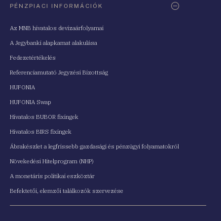
PÉNZPIACI INFORMÁCIÓK
Az MNB hivatalos devizaárfolyamai
A Jegybanki alapkamat alakulása
Fedezetértékelés
Referenciamutató Jegyzési Bizottság
HUFONIA
HUFONIA Swap
Hivatalos BUBOR fixingek
Hivatalos BIRS fixingek
Ábrakészlet a legfrissebb gazdasági és pénzügyi folyamatokról
Növekedési Hitelprogram (NHP)
A monetáris politikai eszköztár
Befektetői, elemzői találkozók szervezése