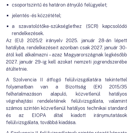
csoportszintű és határon átnyúló felügyelet;
jelentés- és közzététel;
a szavatolótőke-szükséglethez (SCR) kapcsolódó
rendelkezések.
Az (EU) 2025/2 irányelv 2025. január 28-án lépett
hatályba, rendelkezéseit azonban csak 2027. január 30-
ától kell alkalmazni – azaz Magyarországnak legkésőbb
2027. január 29-ig kell azokat nemzeti jogrendszerébe
átültetnie.
A Szolvencia II átfogó felülvizsgálatára tekintettel
folyamatban van a Bizottság (EK) 2015/35
felhatalmazáson alapuló, közvetlenül hatályos
végrehajtási rendeletének felülvizsgálata, valamint
számos szintén közvetlenül hatályos technikai standard
és az EIOPA által kiadott iránymutatások
felülvizsgálata, továbbá kiadása.