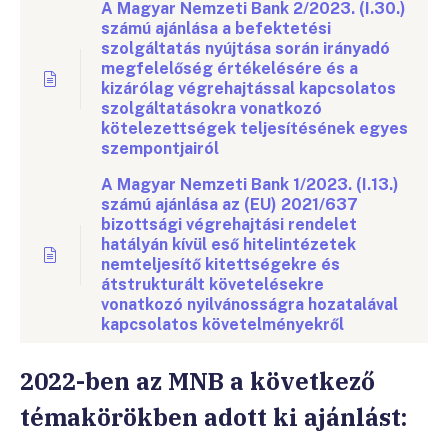
A Magyar Nemzeti Bank 2/2023. (I.30.)
számú ajánlása a befektetési
szolgáltatás nyújtása során irányadó
megfelelőség értékelésére és a
kizárólag végrehajtással kapcsolatos
szolgáltatásokra vonatkozó
kötelezettségek teljesítésének egyes
szempontjairól
A Magyar Nemzeti Bank 1/2023. (I.13.)
számú ajánlása az (EU) 2021/637
bizottsági végrehajtási rendelet
hatályán kívül eső hitelintézetek
nemteljesítő kitettségekre és
átstrukturált követelésekre
vonatkozó nyilvánosságra hozatalával
kapcsolatos követelményekről
2022-ben az MNB a következő
témakörökben adott ki ajánlást: