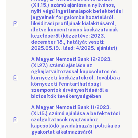
(XII.15.) számú ajánlása a nyilvános,
nyílt végű ingatlanalapok befektetési
jegyeinek forgalomba hozataláról,
likviditási profiljának kialakításáról,
illetve koncentrációs kockázatainak
kezeléséről (közzétéve: 2023.
december 18., hatályát veszti:
2025.05.19., lásd: 4/2025. ajánlást)
A Magyar Nemzeti Bank 12/2023.
(XI.27.) számú ajánlása az
éghajlatváltozással kapcsolatos és
környezeti kockázatokról, továbbá a
környezeti fenntarthatósági
szempontok érvényesítéséről a
biztosítók tevékenységében
A Magyar Nemzeti Bank 11/2023.
(XI.15.) számú ajánlása a befektetési
szolgáltatások nyújtásához
kapcsolódó javadalmazási politika és
gyakorlat alkalmazásáról