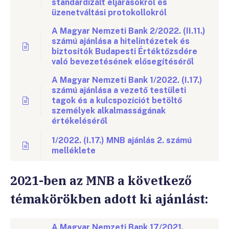
standardizált eljárásokról és
üzenetváltási protokollokról
A Magyar Nemzeti Bank 2/2022. (II.11.)
számú ajánlása a hitelintézetek és
biztosítók Budapesti Értéktőzsdére
való bevezetésének elősegítéséről
A Magyar Nemzeti Bank 1/2022. (I.17.)
számú ajánlása a vezető testületi
tagok és a kulcspozíciót betöltő
személyek alkalmasságának
értékeléséről
1/2022. (I.17.) MNB ajánlás 2. számú
melléklete
2021-ben az MNB a következő
témakörökben adott ki ajánlást:
A Magyar Nemzeti Bank 17/2021.