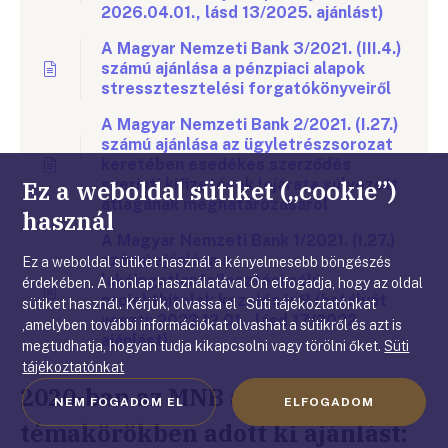
2026.04.01., lásd 13/2025. ajánlást)
A Magyar Nemzeti Bank 3/2021. (III.4.)
számú ajánlása a pénzpiaci alapok
stressztesztelési forgatókönyveiről
A Magyar Nemzeti Bank 2/2021. (I.27.)
számú ajánlása az ügyletrészsorozat
keretében esedékes szerződés
Ez a weboldal sütiket („cookie”)
szerinti kifizetések lejárata súlyozott
átlagának meghatározásáról
használ
A Magyar Nemzeti Bank 1/2021. (I.27.)
számú ajánlása a
Ez a weboldal sütiket használ a kényelmesebb böngészés
lakóingatlanfejlesztési célú
érdekében. A honlap használatával Ön elfogadja, hogy az oldal
projekthitelek kezeléséről (hatályát
sütiket használ. Kérjük, olvassa el Süti tájékoztatónkat
veszti: 2022.12.01., lásd 17/2022.
,amelyben további információkat olvashat a sütikről és azt is
ajánlást)
megtudhatja, hogyan tudja kikapcsolni vagy törölni őket.
Süti
tájékoztatónkat
2020-ban az MNB a következő
NEM FOGADOM EL
ELFOGADOM
témakörökben adott ki ajánlást: