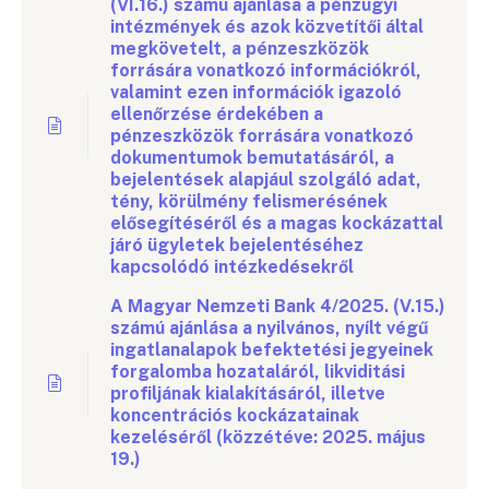
(VI.16.) számú ajánlása a pénzügyi
intézmények és azok közvetítői által
megkövetelt, a pénzeszközök
forrására vonatkozó információkról,
valamint ezen információk igazoló
ellenőrzése érdekében a
pénzeszközök forrására vonatkozó
dokumentumok bemutatásáról, a
bejelentések alapjául szolgáló adat,
tény, körülmény felismerésének
elősegítéséről és a magas kockázattal
járó ügyletek bejelentéséhez
kapcsolódó intézkedésekről
A Magyar Nemzeti Bank 4/2025. (V.15.)
számú ajánlása a nyilvános, nyílt végű
ingatlanalapok befektetési jegyeinek
forgalomba hozataláról, likviditási
profiljának kialakításáról, illetve
koncentrációs kockázatainak
kezeléséről (közzétéve: 2025. május
19.)