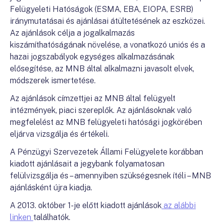
Felügyeleti Hatóságok (ESMA, EBA, EIOPA, ESRB)
iránymutatásai és ajánlásai átültetésének az eszközei.
Az ajánlások célja a jogalkalmazás
kiszámíthatóságának növelése, a vonatkozó uniós és a
hazai jogszabályok egységes alkalmazásának
elősegítése, az MNB által alkalmazni javasolt elvek,
módszerek ismertetése.
Az ajánlások címzettjei az MNB által felügyelt
intézmények, piaci szereplők. Az ajánlásoknak való
megfelelést az MNB felügyeleti hatósági jogkörében
eljárva vizsgálja és értékeli.
A Pénzügyi Szervezetek Állami Felügyelete korábban
kiadott ajánlásait a jegybank folyamatosan
felülvizsgálja és – amennyiben szükségesnek ítéli – MNB
ajánlásként újra kiadja.
A 2013. október 1-je előtt kiadott ajánlások
az alábbi
linken
találhatók.