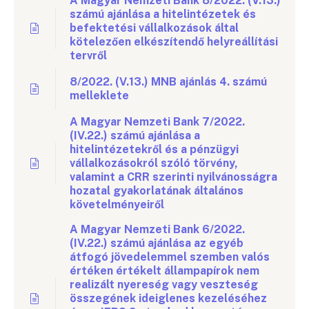
A Magyar Nemzeti Bank 8/2022. (V.13.)
számú ajánlása a hitelintézetek és
befektetési vállalkozások által
kötelezően elkészítendő helyreállítási
tervről
8/2022. (V.13.) MNB ajánlás 4. számú
melleklete
A Magyar Nemzeti Bank 7/2022.
(IV.22.) számú ajánlása a
hitelintézetekről és a pénzügyi
vállalkozásokról szóló törvény,
valamint a CRR szerinti nyilvánosságra
hozatal gyakorlatának általános
követelményeiről
A Magyar Nemzeti Bank 6/2022.
(IV.22.) számú ajánlása az egyéb
átfogó jövedelemmel szemben valós
értéken értékelt állampapírok nem
realizált nyereség vagy veszteség
összegének ideiglenes kezeléséhez