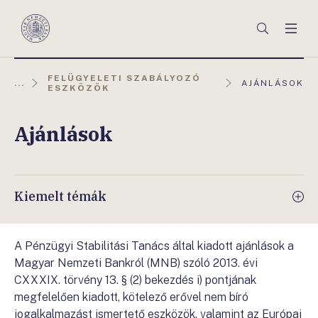
Főmenü
Keresés
Men
Magyar
Nemzeti
Bank
FELÜGYELETI SZABÁLYOZÓ
AKTUÁLIS
...
AJÁNLÁSOK
ESZKÖZÖK
OLDAL:
Ajánlások
Kiemelt témák
A Pénzügyi Stabilitási Tanács által kiadott ajánlások a
Magyar Nemzeti Bankról (MNB) szóló 2013. évi
CXXXIX. törvény 13. § (2) bekezdés i) pontjának
megfelelően kiadott, kötelező erővel nem bíró
jogalkalmazást ismertető eszközök, valamint az Európai