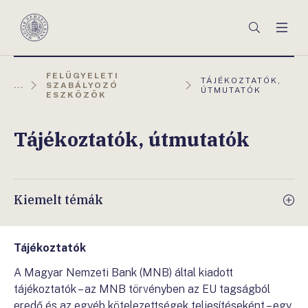
Főmenü
Keresés
Men
Magyar
Nemzeti
Bank
FELÜGYELETI
AKTUÁLIS
TÁJÉKOZTATÓK,
...
SZABÁLYOZÓ
OLDAL:
ÚTMUTATÓK
ESZKÖZÖK
Tájékoztatók, útmutatók
Kiemelt témák
Tájékoztatók
A Magyar Nemzeti Bank (MNB) által kiadott
tájékoztatók – az MNB törvényben az EU tagságból
eredő és az egyéb kötelezettségek teljesítéseként – egy