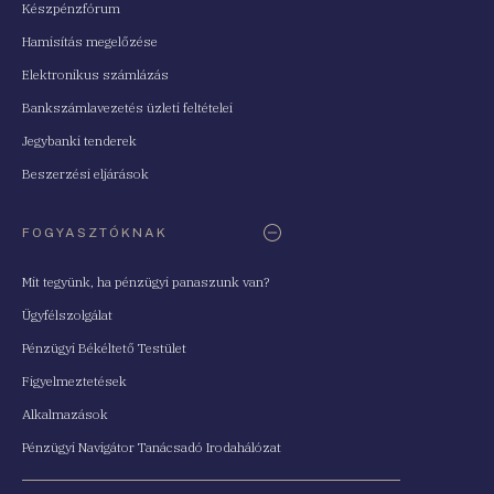
Készpénzfórum
Hamisítás megelőzése
Elektronikus számlázás
Bankszámlavezetés üzleti feltételei
Jegybanki tenderek
Beszerzési eljárások
FOGYASZTÓKNAK
Mit tegyünk, ha pénzügyi panaszunk van?
Ügyfélszolgálat
Pénzügyi Békéltető Testület
Figyelmeztetések
Alkalmazások
Pénzügyi Navigátor Tanácsadó Irodahálózat