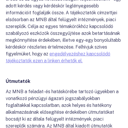
adott kérdés vagy kérdéskör leglényegesebb
információit foglalják össze. A tájékoztatók címzettjei
elsősorban az MNB által felügyelt intézmények, piaci
szereplők. Célja az egyes témakörökhöz kapcsolódó
szabályozó eszközök összegyűjtése azok betartásának
megkönnyítése érdekében, illetve egy-egy bonyolultabb
kérdéskör részletes értelmezése. Felhívjuk szíves
figyelmüket, hogy az
engedélyezéshez kapcsolódó
tájékoztatók ezen a linken érhetők el.
Útmutatók
Az MNB a feladat- és hatáskörébe tartozó ügyekben a
vonatkozó pénzügyi ágazati jogszabályokban
foglaltakkal kapcsolatban, azok helyes és hatékony
alkalmazásának elősegítése érdekében útmutatókat
bocsájt ki az általa felügyelt intézmények, piaci
szereplők számára. Az MNB által kiadott útmutatók