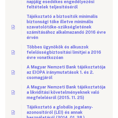
napjáig esedékes engedélyezési
feltételek teljesítéséről
Tájékoztató a biztosítók minimális
biztonsági tőke illetve minimális
szavatolótőke-szükségletének
számításához alkalmazandó 2016 évre
érvén
Többes ügynökök és alkuszok
felelősségbiztosítási limitjei a 2016
évre vonatkozóan
A Magyar Nemzeti Bank tájékoztatója
az EIOPA iránymutatások 1. és 2.
csomagjáról
A Magyar Nemzeti Bank tájékoztatója
a likviditási követelményeknek való
megfelelésről (2015. 11. 25)
Tájékoztató a globális jogalany-
azonosítóról (LEI) és annak
használatáról (2014. 01. 28.)