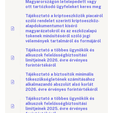
Magyarországon letelepedett vagy
ott tartózkodó ügyfeleket keres meg
Tájékoztató a kriptoeszközök piacairól
szóló rendelet szerinti kriptoeszköz-
alapdokumentumot kísérő
magyarázatokról és az eszközalapú
tokenek minősítéséről szóló jogi
vélemények tartalmáról és formájáról
Tájékoztató a többes ügynökök és
alkuszok felelősségbiztosítási
limitjeinek 2026. évre érvényes
forintértékéről
Tájékoztató a biztosítók minimális
tőkeszükségletének számításához
alkalmazandó abszolút alsó korlát
2026. évre érvényes forintértékéről
Tájékoztató a többes ügynökök és
alkuszok felelősségbiztosítási
limitjeinek 2025. évre érvényes