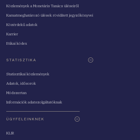
Közlemények a Monetáris Tanács üléseiről
Kamatmeghatározó ülések rövidített jegyzőkönyvei
Közérdekű adatok
Karrier
Etikai kódex
STATISZTIKA
Statisztikai közlemények
Adatok, idősorok
Módszertan
Információk adatszolgáltatóknak
ÜGYFELEINKNEK
KLIR