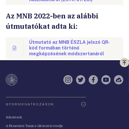
Az MNB 2022-ben az alábbi
útmutatókat adta ki:
Útmutató az MNB ÉSZLA jelszó QR-
kód formában történő
megképzésének módszertanáról
Vi
a
te
Instagram
Twitter
Facebook
YouTube
Sell
Oldaltérkép
GYORSHIVATKOZÁSOK
Jelentések
A Monetáris Tanács ülésezési rendje