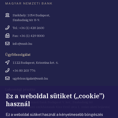
MAGYAR NEMZETI BANK
Cím
Székhely: 1054 Budapest,
Szabadság tér 8-9.
Telefonszám
Tel.: +36 (1) 428 2600
Fax
Fax: +36 (1) 429 8000
Email
info@mnb.hu
cím
Ügyfélszolgálat
Cím
1122 Budapest, Krisztina krt. 6.
Telefonszám
+36 80 203 776
Email
ugyfelszolgalat@mnb.hu
cím
Lakossági pénztár
Ez a weboldal sütiket („cookie”)
Cím
1054 Budapest, Kiss Ernő utca 1.
használ
(a Magyar Nemzeti Bank Budapest V. ker., Szabadság tér
8-9. szám alatti székházának Kiss Ernő utca 1. szám alatti bejárata)
Ez a weboldal sütiket használ a kényelmesebb böngészés
Email
penztar@mnb.hu