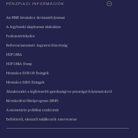
PÉNZPIACI INFORMÁCIÓK
Az MNB hivatalos devizaárfolyamai
A Jegybanki alapkamat alakulása
Fedezetértékelés
Referenciamutató Jegyzési Bizottság
HUFONIA
HUFONIA Swap
Hivatalos BUBOR fixingek
Hivatalos BIRS fixingek
Ábrakészlet a legfrissebb gazdasági és pénzügyi folyamatokról
Növekedési Hitelprogram (NHP)
A monetáris politikai eszköztár
Befektetői, elemzői találkozók szervezése