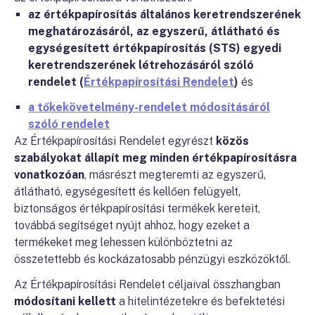
az értékpapírosítás általános keretrendszerének
meghatározásáról, az egyszerű, átlátható és
egységesített értékpapírosítás (STS) egyedi
keretrendszerének létrehozásáról szóló
rendelet
(
Értékpapírosítási Rendelet
)
és
a tőkekövetelmény-rendelet módosításáról
szóló rendelet
Az Értékpapírosítási Rendelet egyrészt
közös
szabályokat állapít meg minden értékpapírosításra
vonatkozóan
, másrészt megteremti az egyszerű,
átlátható, egységesített és kellően felügyelt,
biztonságos értékpapírosítási termékek kereteit,
továbbá segítséget nyújt ahhoz, hogy ezeket a
termékeket meg lehessen különböztetni az
összetettebb és kockázatosabb pénzügyi eszközöktől.
Az Értékpapírosítási Rendelet céljaival összhangban
módosítani kellett
a hitelintézetekre és befektetési