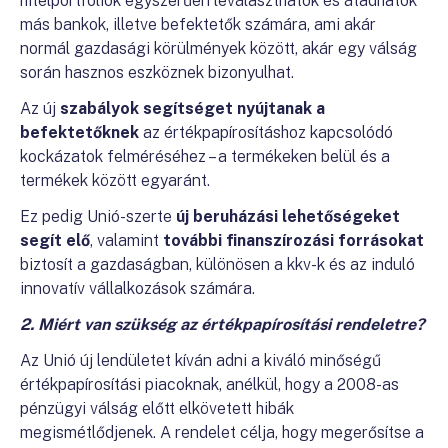
hitelportfóliók egyszerűen leválaszthatók és átadhatók
más bankok, illetve befektetők számára, ami akár
normál gazdasági körülmények között, akár egy válság
során hasznos eszköznek bizonyulhat.
Az új
szabályok segítséget nyújtanak a
befektetőknek
az értékpapírosításhoz kapcsolódó
kockázatok felméréséhez – a termékeken belül és a
termékek között egyaránt.
Ez pedig Unió-szerte
új beruházási lehetőségeket
segít elő
, valamint
további finanszírozási forrásokat
biztosít a gazdaságban, különösen a kkv-k és az induló
innovatív vállalkozások számára.
2. Miért van szükség az értékpapírosítási rendeletre?
Az Unió új lendületet kíván adni a kiváló minőségű
értékpapírosítási piacoknak, anélkül, hogy a 2008-as
pénzügyi válság előtt elkövetett hibák
megismétlődjenek. A rendelet célja, hogy megerősítse a