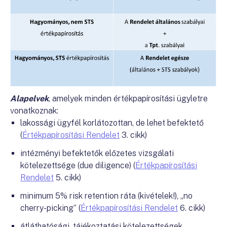
Alapelvek
, amelyek minden értékpapírosítási ügyletre
vonatkoznak:
lakossági ügyfél korlátozottan, de lehet befektető
(
Értékpapírosítási Rendelet
3. cikk)
intézményi befektetők előzetes vizsgálati
kötelezettsége (due diligence) (
Értékpapírosítási
Rendelet
5. cikk)
minimum 5% risk retention ráta (kivételek!), „no
cherry-picking” (
Értékpapírosítási Rendelet
6. cikk)
átláthatósági, tájékoztatási kötelezettségek