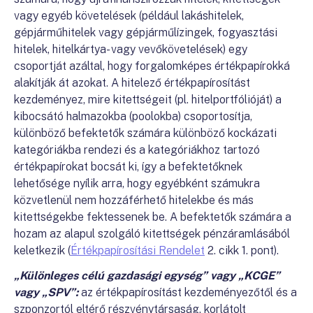
vagy egyéb követelések (például lakáshitelek,
gépjárműhitelek vagy gépjárműlízingek, fogyasztási
hitelek, hitelkártya- vagy vevőkövetelések) egy
csoportját azáltal, hogy forgalomképes értékpapírokká
alakítják át azokat. A hitelező értékpapírosítást
kezdeményez, mire kitettségeit (pl. hitelportfólióját) a
kibocsátó halmazokba (poolokba) csoportosítja,
különböző befektetők számára különböző kockázati
kategóriákba rendezi és a kategóriákhoz tartozó
értékpapírokat bocsát ki, így a befektetőknek
lehetősége nyílik arra, hogy egyébként számukra
közvetlenül nem hozzáférhető hitelekbe és más
kitettségekbe fektessenek be. A befektetők számára a
hozam az alapul szolgáló kitettségek pénzáramlásából
keletkezik (
Értékpapírosítási Rendelet
2. cikk 1. pont).
„Különleges célú gazdasági egység” vagy „KCGE”
vagy „SPV”:
az értékpapírosítást kezdeményezőtől és a
szponzortól eltérő részvénytársaság, korlátolt