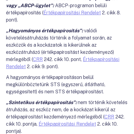
vagy „ABCP-ügylet”:
ABCP-programon belüli
értékpapírosítás (
Értékpapírosítási Rendelet
2. cikk 8.
pont).
„Hagyományos értékpapírosítás”:
valódi
követelésátruházás történik a folyamat során, az
eszközök és a kockázatok is kikerülnek az
eszközátruházó (értékpapírosítást kezdeményező)
mérlegéből (
CRR
242. cikk 10. pont,
Értékpapírosítási
Rendelet
2. cikk 9. pont).
A hagyományos értékpapírosításon belül
megkülönböztetünk STS (egyszerű, átlátható,
egységesített) és nem STS értékpapírosítást.
„Szintetikus értékpapírosítás”:
nem történik követelés
átruházás, az eszköz nem, de a kockázat kikerül az
értékpapírosítást kezdeményező mérlegéből (
CRR
242.
cikk 10. pontja,
Értékpapírosítási Rendelet
2. cikk 10.
pontja).