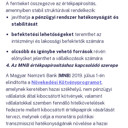
A fentieket összegezve az értékpapírosítás,
amennyiben stabil struktúrával rendelkezik:
javíthatja
a pénzügyi rendszer hatékonyságát és
stabilitását
befektetési lehetőségeket
teremthet az
intézményi és lakossági befektetők számára
olcsóbb és igénybe vehető források
révén
előnyöket jelenthet a vállalkozások számára
4. Az MNB értékpapírosításhoz kapcsolódó szerepe
A Magyar Nemzeti Bank (
MNB
) 2019. július 1-én
elindította a
Növekedési Kötvényprogramot
,
amelynek keretében hazai székhelyű, nem pénzügyi
vállalatok által kibocsátott kötvények, valamint
vállalatokkal szemben fennálló hitelkövetelések
fedezete mellett kibocsátott értékpapírok vásárlását
tervezi, melynek célja a monetáris politikai
transzmisszió hatékonyságának növelése a hazai