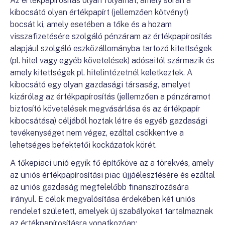
Az értékpapírosítás olyan folyamat, amely során a
kibocsátó olyan értékpapírt (jellemzően kötvényt)
bocsát ki, amely esetében a tőke és a hozam
visszafizetésére szolgáló pénzáram az értékpapírosítás
alapjául szolgáló eszközállományba tartozó kitettségek
(pl. hitel vagy egyéb követelések) adósaitól származik és
amely kitettségek pl. hitelintézetnél keletkeztek. A
kibocsátó egy olyan gazdasági társaság, amelyet
kizárólag az értékpapírosítás (jellemzően a pénzáramot
biztosító követelések megvásárlása és az értékpapír
kibocsátása) céljából hoztak létre és egyéb gazdasági
tevékenységet nem végez, ezáltal csökkentve a
lehetséges befektetői kockázatok körét.
A tőkepiaci unió egyik fő építőköve az a törekvés, amely
az uniós értékpapírosítási piac újjáélesztésére és ezáltal
az uniós gazdaság megfelelőbb finanszírozására
irányul. E célok megvalósítása érdekében két uniós
rendelet született, amelyek új szabályokat tartalmaznak
az értékpapírosításra vonatkozóan: