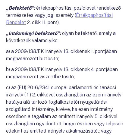
„Befektető”:
értékpapírosítási pozícióval rendelkező
természetes vagy jogi személy (
Értékpapírosítási
Rendelet
2. cikk 11. pont).
„Intézményi befektető”:
olyan befektető, amely a
következők valamelyike:
a) a 2009/138/EK irányelv 13. cikkének 1. pontjában
meghatározott biztosító;
b) a 2009/138/EK irányelv 13. cikkének 4. pontjában
meghatározott viszontbiztosító;
c) az (EU) 2016/2341 európai parlamenti és tanácsi
irányelv ( 1 ) 2. cikkével összhangban az ezen irányelv
hatálya alá tartozó foglalkoztatói nyugellátást
szolgáltató intézmény, kivéve, ha ezen intézmény
esetében a tagállam az említett irányelv 5. cikkével
összhangban úgy döntött, hogy részben vagy teljesen
eltekint az említett irányelv alkalmazásától; vagy