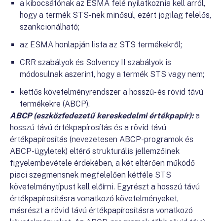
a kibocsátónak az ESMA felé nyilatkoznia kell arról,
hogy a termék STS-nek minősül, ezért jogilag felelős,
szankcionálható;
az ESMA honlapján lista az STS termékekről;
CRR szabályok és Solvency II szabályok is
módosulnak aszerint, hogy a termék STS vagy nem;
kettős követelményrendszer a hosszú- és rövid távú
termékekre (ABCP).
ABCP (eszközfedezetű kereskedelmi értékpapír):
a
hosszú távú értékpapírosítás és a rövid távú
értékpapírosítás (nevezetesen ABCP-programok és
ABCP-ügyletek) eltérő strukturális jellemzőinek
figyelembevétele érdekében, a két eltérően működő
piaci szegmensnek megfelelően kétféle STS
követelménytípust kell előírni. Egyrészt a hosszú távú
értékpapírosításra vonatkozó követelményeket,
másrészt a rövid távú értékpapírosításra vonatkozó