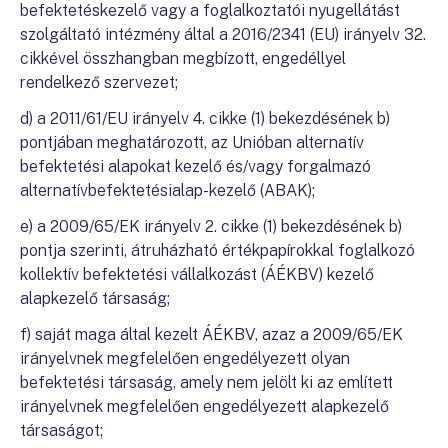
befektetéskezelő vagy a foglalkoztatói nyugellátást
szolgáltató intézmény által a 2016/2341 (EU) irányelv 32.
cikkével összhangban megbízott, engedéllyel
rendelkező szervezet;
d) a 2011/61/EU irányelv 4. cikke (1) bekezdésének b)
pontjában meghatározott, az Unióban alternatív
befektetési alapokat kezelő és/vagy forgalmazó
alternatívbefektetésialap-kezelő (ABAK);
e) a 2009/65/EK irányelv 2. cikke (1) bekezdésének b)
pontja szerinti, átruházható értékpapírokkal foglalkozó
kollektív befektetési vállalkozást (ÁÉKBV) kezelő
alapkezelő társaság;
f) saját maga által kezelt ÁÉKBV, azaz a 2009/65/EK
irányelvnek megfelelően engedélyezett olyan
befektetési társaság, amely nem jelölt ki az említett
irányelvnek megfelelően engedélyezett alapkezelő
társaságot;