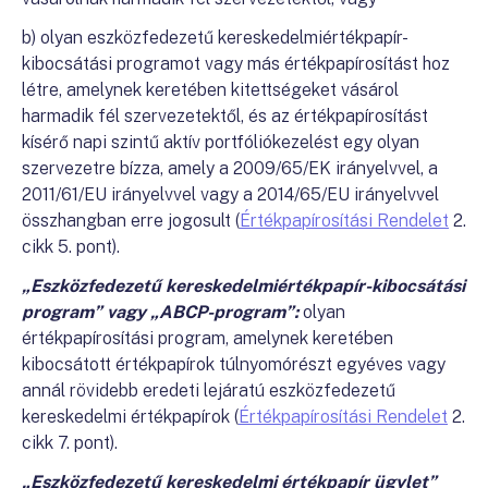
b) olyan eszközfedezetű kereskedelmiértékpapír-
kibocsátási programot vagy más értékpapírosítást hoz
létre, amelynek keretében kitettségeket vásárol
harmadik fél szervezetektől, és az értékpapírosítást
kísérő napi szintű aktív portfóliókezelést egy olyan
szervezetre bízza, amely a 2009/65/EK irányelvvel, a
2011/61/EU irányelvvel vagy a 2014/65/EU irányelvvel
összhangban erre jogosult (
Értékpapírosítási Rendelet
2.
cikk 5. pont).
„Eszközfedezetű kereskedelmiértékpapír-kibocsátási
program” vagy „ABCP-program”:
olyan
értékpapírosítási program, amelynek keretében
kibocsátott értékpapírok túlnyomórészt egyéves vagy
annál rövidebb eredeti lejáratú eszközfedezetű
kereskedelmi értékpapírok (
Értékpapírosítási Rendelet
2.
cikk 7. pont).
„Eszközfedezetű kereskedelmi értékpapír ügylet”