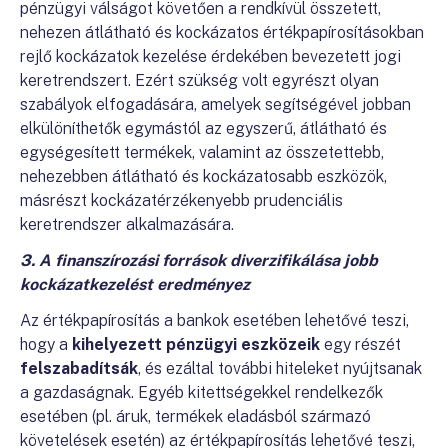
pénzügyi válságot követően a rendkívül összetett,
nehezen átlátható és kockázatos értékpapírosításokban
rejlő kockázatok kezelése érdekében bevezetett jogi
keretrendszert. Ezért szükség volt egyrészt olyan
szabályok elfogadására, amelyek segítségével jobban
elkülöníthetők egymástól az egyszerű, átlátható és
egységesített termékek, valamint az összetettebb,
nehezebben átlátható és kockázatosabb eszközök,
másrészt kockázatérzékenyebb prudenciális
keretrendszer alkalmazására.
3. A finanszírozási források diverzifikálása jobb
kockázatkezelést eredményez
Az értékpapírosítás a bankok esetében lehetővé teszi,
hogy a
kihelyezett pénzügyi eszközeik
egy részét
felszabadítsák
, és ezáltal további hiteleket nyújtsanak
a gazdaságnak. Egyéb kitettségekkel rendelkezők
esetében (pl. áruk, termékek eladásból származó
követelések esetén) az értékpapírosítás lehetővé teszi,