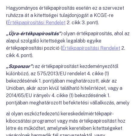
Hagyományos értékpapírosítás esetén ez a szervezet
ruházza át a kitettségei tulajdonjogát a KCGE-re
(
Értékpapírosítási Rendelet
2. cikk 3. pont).
„Újra-értékpapírosítás”:
olyan értékpapírosítás, ahol az
alapul szolgáló kitettségek legalább egyike
értékpapírosítási pozíció (
Értékpapírosítási Rendelet
2.
cikk 4. pont).
„Szponzor”:
az értékpapírosítást kezdeményezőtől
különböző, az 575/2013/EU rendelet 4. cikke (1)
bekezdésének 1. pontjában meghatározott, akár az
Unióban, akár azon kívül található hitelintézet, vagy a
2014/65/EU irányelv 4. cikke (1) bekezdésének 1.
pontjában meghatározott befektetési vállalkozás, amely
a) olyan eszközfedezetű kereskedelmiértékpapír-
kibocsátási programot vagy más értékpapírosítást hoz
létre és működtet, amelynek keretében kitettségeket
vásárolnak harmadik fél szervezetektől, vagy