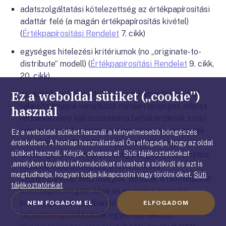
adatszolgáltatási kötelezettség az értékpapírosítási
adattár felé (a magán értékpapírosítás kivétel)
(
Értékpapírosítási Rendelet
7. cikk)
egységes hitelezési kritériumok (no „originate-to-
distribute” modell) (
Értékpapírosítási Rendelet
9. cikk,
20. cikk)
Ez a weboldal sütiket („cookie”)
az alapul szolgáló kitettségek hitelminőségére és
teljesítményére vonatkozó minden lényeges adatot
használ
rendelkezésre kell bocsátania befektetőknek szóló
jelentésben (pl.: a kötelezettségek kötelezettjeinek
Ez a weboldal sütiket használ a kényelmesebb böngészés
késedelmes teljesítése vagy nemteljesítése,
érdekében. A honlap használatával Ön elfogadja, hogy az oldal
sütiket használ. Kérjük, olvassa el Süti tájékoztatónkat
adósságátütemezés, adósságelengedés, törlesztési
,amelyben további információkat olvashat a sütikről és azt is
haladék, visszavásárlás, a törlesztések
megtudhatja, hogyan tudja kikapcsolni vagy törölni őket.
Süti
szüneteltetése, veszteségek, leírások, a nemteljesítő
tájékoztatónkat
kitettségek megtérülése és az alapul szolgáló
kitettségek halmazában lévő eszközök
NEM FOGADOM EL
ELFOGADOM
teljesítményromlásának egyéb korrekciói)