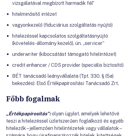
vizsgálatával megbízott harmadik fél”
hitelminősítő intézet
vagyonkezelő (fiduciárius szolgáltatás nyújtó)
hitelezéssel kapcsolatos szolgáltatásnyújtó
(követelés-állomány kezelő), ún. „servicer”
underwriter (kibocsátást támogató hitelintézet)
credit enhancer / CDS provider (speciális biztosító)
BÉT tanácsadó leányvállalata (Tpt. 330. § (5a)
bekezdés): Első Értékpapírosítási Tanácsadó Zrt.
Főbb fogalmak
„Értékpapírosítás”:
olyan ügylet, amelyek lehetővé
teszi a hitelezéssel üzletszerűen foglalkozó és egyéb
hitelezők – jellemzően hitelintézetek vagy vállalatok –
számára, hogy újrafinanszírozzák hitelek, kitettségek