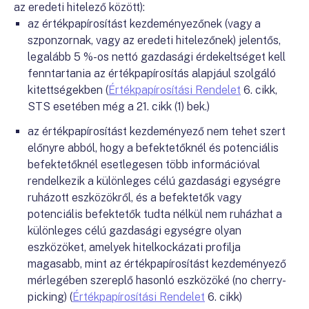
az eredeti hitelező között):
az értékpapírosítást kezdeményezőnek (vagy a
szponzornak, vagy az eredeti hitelezőnek) jelentős,
legalább 5 %-os nettó gazdasági érdekeltséget kell
fenntartania az értékpapírosítás alapjául szolgáló
kitettségekben (
Értékpapírosítási Rendelet
6. cikk,
STS esetében még a 21. cikk (1) bek.)
az értékpapírosítást kezdeményező nem tehet szert
előnyre abból, hogy a befektetőknél és potenciális
befektetőknél esetlegesen több információval
rendelkezik a különleges célú gazdasági egységre
ruházott eszközökről, és a befektetők vagy
potenciális befektetők tudta nélkül nem ruházhat a
különleges célú gazdasági egységre olyan
eszközöket, amelyek hitelkockázati profilja
magasabb, mint az értékpapírosítást kezdeményező
mérlegében szereplő hasonló eszközöké (no cherry-
picking) (
Értékpapírosítási Rendelet
6. cikk)