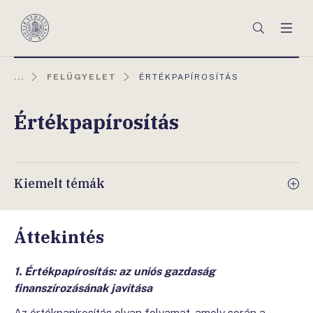
Főmenü
Keresés
Men
Magyar
Nemzeti
Bank
AKTUÁLIS
...
FELÜGYELET
ÉRTÉKPAPÍROSÍTÁS
OLDAL:
Értékpapírosítás
Kiemelt témák
Áttekintés
1. Értékpapírosítás: az uniós gazdaság
finanszírozásának javítása