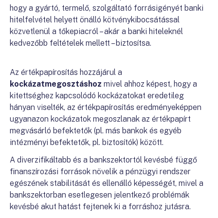
hogy a gyártó, termelő, szolgáltató forrásigényét banki
hitelfelvétel helyett önálló kötvénykibocsátással
közvetlenül a tőkepiacról – akár a banki hiteleknél
kedvezőbb feltételek mellett – biztosítsa.
Az értékpapírosítás hozzájárul a
kockázatmegosztáshoz
mivel ahhoz képest, hogy a
kitettséghez kapcsolódó kockázatokat eredetileg
hányan viselték, az értékpapírosítás eredményeképpen
ugyanazon kockázatok megoszlanak az értékpapírt
megvásárló befektetők (pl. más bankok és egyéb
intézményi befektetők, pl. biztosítók) között.
A diverzifikáltabb és a bankszektortól kevésbé függő
finanszírozási források növelik a pénzügyi rendszer
egészének stabilitását és ellenálló képességét, mivel a
bankszektorban esetlegesen jelentkező problémák
kevésbé akut hatást fejtenek ki a forráshoz jutásra.