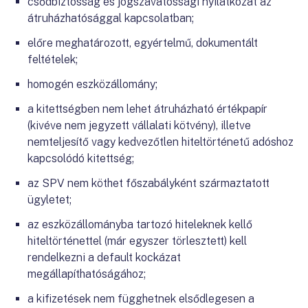
csődbiztosság és jogszavatossági nyilatkozat az
átruházhatósággal kapcsolatban;
előre meghatározott, egyértelmű, dokumentált
feltételek;
homogén eszközállomány;
a kitettségben nem lehet átruházható értékpapír
(kivéve nem jegyzett vállalati kötvény), illetve
nemteljesítő vagy kedvezőtlen hiteltörténetű adóshoz
kapcsolódó kitettség;
az SPV nem köthet főszabályként származtatott
ügyletet;
az eszközállományba tartozó hiteleknek kellő
hiteltörténettel (már egyszer törlesztett) kell
rendelkezni a default kockázat
megállapíthatóságához;
a kifizetések nem függhetnek elsődlegesen a