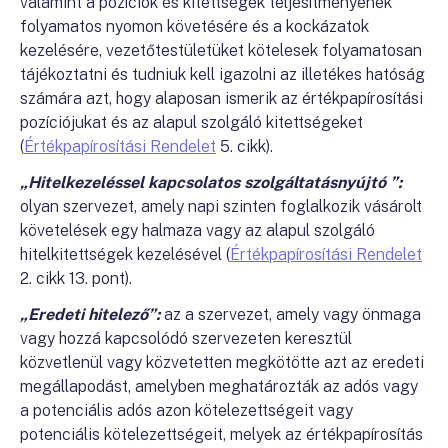
valamint a pozíciók és kitettségek teljesítményének
folyamatos nyomon követésére és a kockázatok
kezelésére, vezetőtestületüket kötelesek folyamatosan
tájékoztatni és tudniuk kell igazolni az illetékes hatóság
számára azt, hogy alaposan ismerik az értékpapírosítási
pozíciójukat és az alapul szolgáló kitettségeket
(
Értékpapírosítási Rendelet
5. cikk).
„Hitelkezeléssel kapcsolatos szolgáltatásnyújtó ”:
olyan szervezet, amely napi szinten foglalkozik vásárolt
követelések egy halmaza vagy az alapul szolgáló
hitelkitettségek kezelésével (
Értékpapírosítási Rendelet
2. cikk 13. pont).
„Eredeti hitelező”:
az a szervezet, amely vagy önmaga
vagy hozzá kapcsolódó szervezeten keresztül
közvetlenül vagy közvetetten megkötötte azt az eredeti
megállapodást, amelyben meghatározták az adós vagy
a potenciális adós azon kötelezettségeit vagy
potenciális kötelezettségeit, melyek az értékpapírosítás