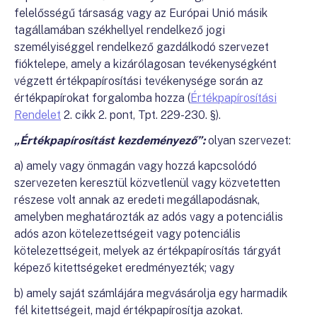
felelősségű társaság vagy az Európai Unió másik
tagállamában székhellyel rendelkező jogi
személyiséggel rendelkező gazdálkodó szervezet
fióktelepe, amely a kizárólagosan tevékenységként
végzett értékpapírosítási tevékenysége során az
értékpapírokat forgalomba hozza (
Értékpapírosítási
Rendelet
2. cikk 2. pont, Tpt. 229-230. §).
„Értékpapírosítást kezdeményező”:
olyan szervezet:
a) amely vagy önmagán vagy hozzá kapcsolódó
szervezeten keresztül közvetlenül vagy közvetetten
részese volt annak az eredeti megállapodásnak,
amelyben meghatározták az adós vagy a potenciális
adós azon kötelezettségeit vagy potenciális
kötelezettségeit, melyek az értékpapírosítás tárgyát
képező kitettségeket eredményezték; vagy
b) amely saját számlájára megvásárolja egy harmadik
fél kitettségeit, majd értékpapírosítja azokat.