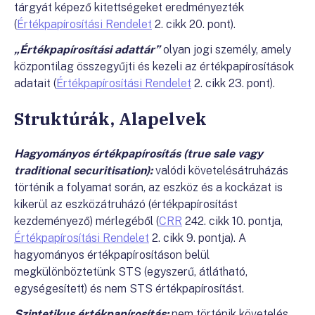
tárgyát képező kitettségeket eredményezték
(
Értékpapírosítási Rendelet
2. cikk 20. pont).
„Értékpapírosítási adattár”
olyan jogi személy, amely
központilag összegyűjti és kezeli az értékpapírosítások
adatait (
Értékpapírosítási Rendelet
2. cikk 23. pont).
Struktúrák, Alapelvek
Hagyományos értékpapírosítás (true sale vagy
traditional securitisation):
valódi követelésátruházás
történik a folyamat során, az eszköz és a kockázat is
kikerül az eszközátruházó (értékpapírosítást
kezdeményező) mérlegéből (
CRR
242. cikk 10. pontja,
Értékpapírosítási Rendelet
2. cikk 9. pontja). A
hagyományos értékpapírosításon belül
megkülönböztetünk STS (egyszerű, átlátható,
egységesített) és nem STS értékpapírosítást.
Szintetikus értékpapírosítás:
nem történik követelés