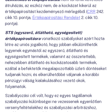
átruházás, az eszköz nem, de a kockázat kikerül az
értékpapírosítást kezdeményező mérlegéből (
CRR
242.
cikk 10. pontja,
Értékpapírosítási Rendelet
2. cikk 10.
pontja).
STS (egyszerű, átlátható, egységesített)
értékpapírosításra
vonatkozó szabályokat azért hozta
létre az uniós jogalkotó, hogy jobban elkülöníthetők
legyenek egymástól az egyszerű, átlátható és
egységesített termékek, valamint az összetettebb,
nehezebben átlátható és kockázatosabb termékek,
ezáltal a befektetők megalapozottabb üzleti döntéseket
tudjanak hozni, és elkerülhetőbbé váljanak a korábbi
pénzügyi válság kialakulásához vezető okok,
folyamatok.
Szabályozási cél volt, hogy ez egyes tagállamok
szabályozási különbségei ne vezessenek egyenlőtlen
versenyfeltételekhez és szabályozási arbitrázshoz,