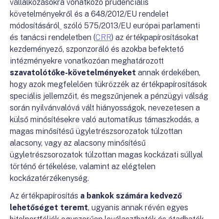
vállalkozásokra vonatkozó prudenciális
követelményekről és a 648/2012/EU rendelet
módosításáról
szóló 575/2013/EU európai parlamenti
és tanácsi rendeletben (
CRR
) az értékpapírosításokat
kezdeményező, szponzoráló és azokba befektető
intézményekre vonatkozóan meghatározott
szavatolótőke-követelményeket
annak érdekében,
hogy azok megfelelően tükrözzék az értékpapírosítások
speciális jellemzőit, és megszűnjenek a pénzügyi válság
során nyilvánvalóvá vált hiányosságok, nevezetesen a
külső minősítésekre való automatikus támaszkodás, a
magas minősítésű ügyletrészsorozatok túlzottan
alacsony, vagy az alacsony minősítésű
ügyletrészsorozatok túlzottan magas kockázati súllyal
történő értékelése, valamint az elégtelen
kockázatérzékenység.
Az értékpapírosítás
a bankok számára kedvező
lehetőséget teremt
, ugyanis annak révén egyes