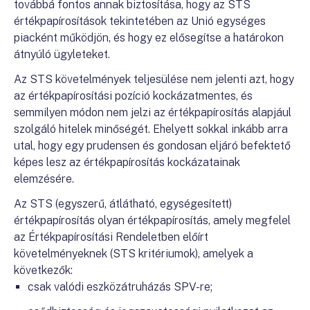
továbbá fontos annak biztosítása, hogy az STS
értékpapírosítások tekintetében az Unió egységes
piacként működjön, és hogy ez elősegítse a határokon
átnyúló ügyleteket.
Az STS követelmények teljesülése nem jelenti azt, hogy
az értékpapírosítási pozíció kockázatmentes, és
semmilyen módon nem jelzi az értékpapírosítás alapjául
szolgáló hitelek minőségét. Ehelyett sokkal inkább arra
utal, hogy egy prudensen és gondosan eljáró befektető
képes lesz az értékpapírosítás kockázatainak
elemzésére.
Az STS (egyszerű, átlátható, egységesített)
értékpapírosítás olyan értékpapírosítás, amely megfelel
az Értékpapírosítási Rendeletben előírt
követelményeknek (STS kritériumok), amelyek a
következők:
csak valódi eszközátruházás SPV-re;