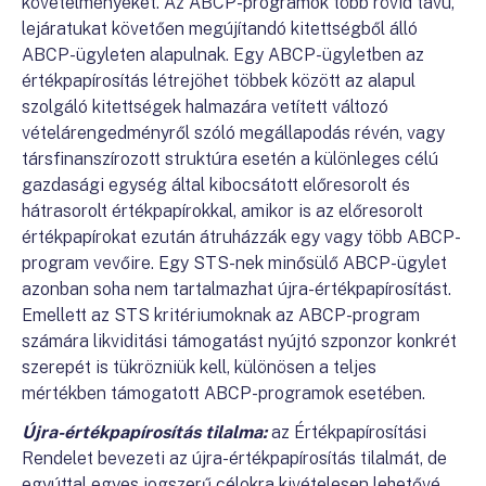
követelményeket. Az ABCP-programok több rövid távú,
lejáratukat követően megújítandó kitettségből álló
ABCP-ügyleten alapulnak. Egy ABCP-ügyletben az
értékpapírosítás létrejöhet többek között az alapul
szolgáló kitettségek halmazára vetített változó
vételárengedményről szóló megállapodás révén, vagy
társfinanszírozott struktúra esetén a különleges célú
gazdasági egység által kibocsátott előresorolt és
hátrasorolt értékpapírokkal, amikor is az előresorolt
értékpapírokat ezután átruházzák egy vagy több ABCP-
program vevőire. Egy STS-nek minősülő ABCP-ügylet
azonban soha nem tartalmazhat újra-értékpapírosítást.
Emellett az STS kritériumoknak az ABCP-program
számára likviditási támogatást nyújtó szponzor konkrét
szerepét is tükrözniük kell, különösen a teljes
mértékben támogatott ABCP-programok esetében.
Újra-értékpapírosítás tilalma:
az Értékpapírosítási
Rendelet bevezeti az újra-értékpapírosítás tilalmát, de
egyúttal egyes jogszerű célokra kivételesen lehetővé