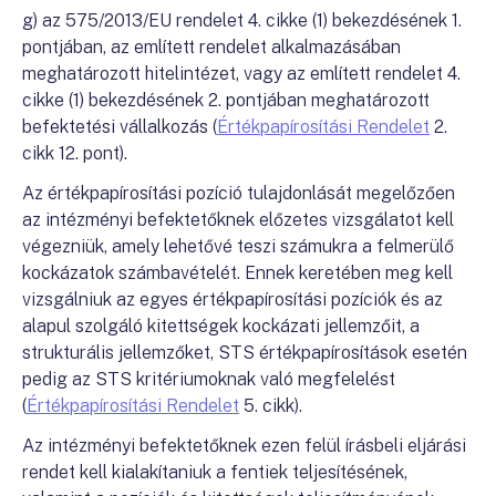
g) az 575/2013/EU rendelet 4. cikke (1) bekezdésének 1.
pontjában, az említett rendelet alkalmazásában
meghatározott hitelintézet, vagy az említett rendelet 4.
cikke (1) bekezdésének 2. pontjában meghatározott
befektetési vállalkozás (
Értékpapírosítási Rendelet
2.
cikk 12. pont).
Az értékpapírosítási pozíció tulajdonlását megelőzően
az intézményi befektetőknek előzetes vizsgálatot kell
végezniük, amely lehetővé teszi számukra a felmerülő
kockázatok számbavételét. Ennek keretében meg kell
vizsgálniuk az egyes értékpapírosítási pozíciók és az
alapul szolgáló kitettségek kockázati jellemzőit, a
strukturális jellemzőket, STS értékpapírosítások esetén
pedig az STS kritériumoknak való megfelelést
(
Értékpapírosítási Rendelet
5. cikk).
Az intézményi befektetőknek ezen felül írásbeli eljárási
rendet kell kialakítaniuk a fentiek teljesítésének,