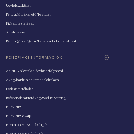
Ügyfélszolgálat
Pénzügyi Békéltető Testület
Figyelmeztetések
Alkalmazások
Pénzügyi Navigátor Tanácsadó Irodahálózat
PÉNZPIACI INFORMÁCIÓK
Az MNB hivatalos devizaárfolyamai
A Jegybanki alapkamat alakulása
Fedezetértékelés
Referenciamutató Jegyzési Bizottság
HUFONIA
HUFONIA Swap
Hivatalos BUBOR fixingek
Hivatalos BIRS fixingek