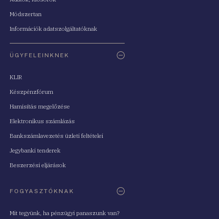
Módszertan
Információk adatszolgáltatóknak
ÜGYFELEINKNEK
KLIR
Készpénzfórum
Hamisítás megelőzése
Elektronikus számlázás
Bankszámlavezetés üzleti feltételei
Jegybanki tenderek
Beszerzési eljárások
FOGYASZTÓKNAK
Mit tegyünk, ha pénzügyi panaszunk van?