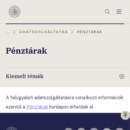
Főmenü
Keresés
Men
Magyar
Nemzeti
Bank
AKTUÁLIS
...
ADATSZOLGÁLTATÁS
PÉNZTÁRAK
OLDAL:
Pénztárak
Kiemelt témák
A felügyeleti adatszolgáltatásra vonatkozó információk
ezentúl a
Pénztárak
honlapon érhetőek el.
Vi
a
te