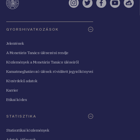
Instagram
Twitter
Facebook
YouTube
Sell
Oldaltérkép
GYORSHIVATKOZÁSOK
Jelentések
A Monetáris Tanács ülésezési rendje
Közlemények a Monetáris Tanács üléseiről
Kamatmeghatározó ülések rövidített jegyzőkönyvei
Közérdekű adatok
Karrier
Etikai kódex
STATISZTIKA
Statisztikai közlemények
Adatok, idősorok