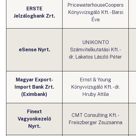
PricewaterhouseCoopers
ERSTE
Könyvvizsgáló Kft. - Barsi
Jelzálogbank Zrt.
Éva
UNIKONTO
eSense Nyrt.
Számvitelkutatási Kft. -
dr. Lakatos László Péter
Magyar Export-
Ernst & Young
Import Bank Zrt.
Könyvvizsgáló Kft. - dr.
(Eximbank)
Hruby Attila
Finext
CMT Consulting Kft. -
Vagyonkezelő
Freiszberger Zsuzsanna
Nyrt.