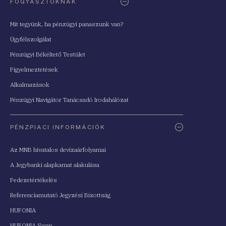
FOGYASZTÓKNAK
Mit tegyünk, ha pénzügyi panaszunk van?
Ügyfélszolgálat
Pénzügyi Békéltető Testület
Figyelmeztetések
Alkalmazások
Pénzügyi Navigátor Tanácsadó Irodahálózat
PÉNZPIACI INFORMÁCIÓK
Az MNB hivatalos devizaárfolyamai
A Jegybanki alapkamat alakulása
Fedezetértékelés
Referenciamutató Jegyzési Bizottság
HUFONIA
HUFONIA Swap