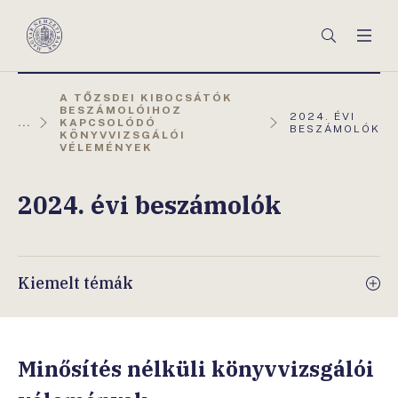
Főmenü
Keresés
Men
Magyar
Nemzeti
Bank
A TŐZSDEI KIBOCSÁTÓK
BESZÁMOLÓIHOZ
AKTUÁLIS
2024. ÉVI
...
KAPCSOLÓDÓ
OLDAL:
BESZÁMOLÓK
KÖNYVVIZSGÁLÓI
VÉLEMÉNYEK
2024. évi beszámolók
Kiemelt témák
Minősítés nélküli könyvvizsgálói