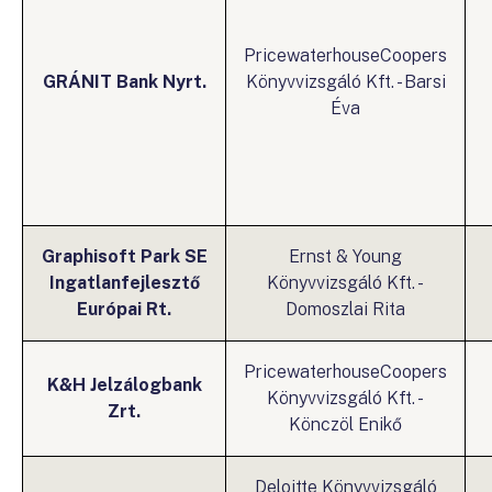
PricewaterhouseCoopers
GRÁNIT Bank Nyrt.
Könyvvizsgáló Kft. - Barsi
Éva
Graphisoft Park SE
Ernst & Young
Ingatlanfejlesztő
Könyvvizsgáló Kft. -
Európai Rt.
Domoszlai Rita
PricewaterhouseCoopers
K&H Jelzálogbank
Könyvvizsgáló Kft. -
Zrt.
Könczöl Enikő
Deloitte Könyvvizsgáló