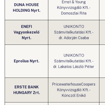
Ernst & Young
DUNA HOUSE
Könyvvizsgáló Kft. -
HOLDING Nyrt.
Domoszlai Rita
ENEFI
UNIKONTO
Vagyonkezelő
Számvitelkutatási Kft. -
Nyrt.
dr. Adorján Csaba
UNIKONTO
Eprolius Nyrt.
Számvitelkutatási Kft. -
dr. Lakatos László Péter
PricewaterhouseCoopers
ERSTE BANK
Könyvvizsgáló Kft. -
HUNGARY Zrt.
Könczöl Enikő