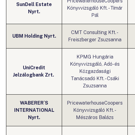
PricewaterhouseCoopers
SunDell Estate
Könyvvizsgáló Kft. - Tímár
Nyrt.
Pál
CMT Consulting Kft. -
UBM Holding Nyrt.
Freiszberger Zsuzsanna
KPMG Hungária
Könyvvizsgáló, Adó- és
UniCredit
Közgazdasági
Jelzálogbank Zrt.
Tanácsadó Kft. - Csáki
Zsuzsanna
WABERER`S
PricewaterhouseCoopers
INTERNATIONAL
Könyvvizsgáló Kft. -
Nyrt.
Mészáros Balázs