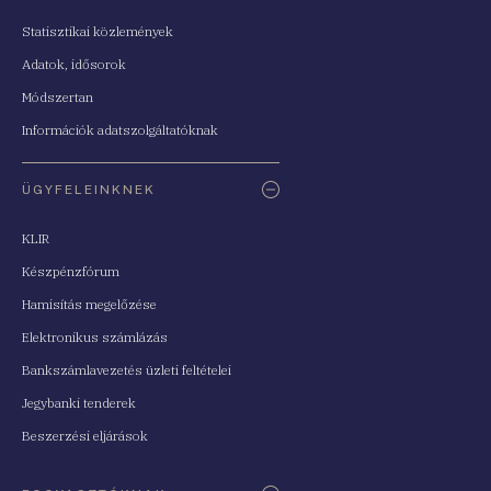
Statisztikai közlemények
Adatok, idősorok
Módszertan
Információk adatszolgáltatóknak
ÜGYFELEINKNEK
KLIR
Készpénzfórum
Hamisítás megelőzése
Elektronikus számlázás
Bankszámlavezetés üzleti feltételei
Jegybanki tenderek
Beszerzési eljárások