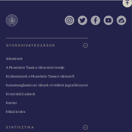
Vi
a
te
Instagram
Twitter
Facebook
YouTube
Sell
Oldaltérkép
GYORSHIVATKOZÁSOK
Jelentések
A Monetáris Tanács ülésezési rendje
Közlemények a Monetáris Tanács üléseiről
Kamatmeghatározó ülések rövidített jegyzőkönyvei
Közérdekű adatok
Karrier
Etikai kódex
STATISZTIKA