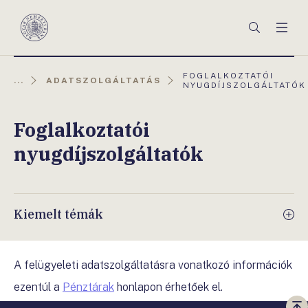
Főmenü
Keresés
Men
Magyar
Nemzeti
Bank
AKTUÁLIS
FOGLALKOZTATÓI
...
ADATSZOLGÁLTATÁS
OLDAL:
NYUGDÍJSZOLGÁLTATÓK
Foglalkoztatói
nyugdíjszolgáltatók
Kiemelt témák
A felügyeleti adatszolgáltatásra vonatkozó információk
ezentúl a
Pénztárak
honlapon érhetőek el.