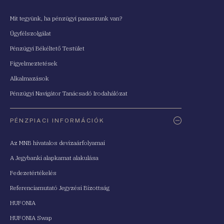
Mit tegyünk, ha pénzügyi panaszunk van?
Ügyfélszolgálat
Pénzügyi Békéltető Testület
Figyelmeztetések
Alkalmazások
Pénzügyi Navigátor Tanácsadó Irodahálózat
PÉNZPIACI INFORMÁCIÓK
Az MNB hivatalos devizaárfolyamai
A Jegybanki alapkamat alakulása
Fedezetértékelés
Referenciamutató Jegyzési Bizottság
HUFONIA
HUFONIA Swap