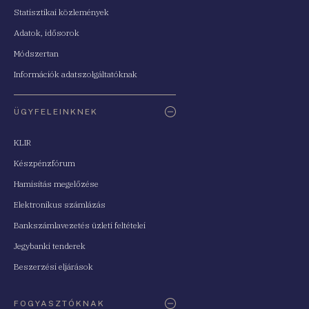
Statisztikai közlemények
Adatok, idősorok
Módszertan
Információk adatszolgáltatóknak
ÜGYFELEINKNEK
KLIR
Készpénzfórum
Hamisítás megelőzése
Elektronikus számlázás
Bankszámlavezetés üzleti feltételei
Jegybanki tenderek
Beszerzési eljárások
FOGYASZTÓKNAK