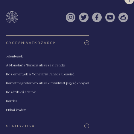
Vi
a
te
Instagram
Twitter
Facebook
YouTube
Sell
Oldaltérkép
GYORSHIVATKOZÁSOK
Jelentések
A Monetáris Tanács ülésezési rendje
Közlemények a Monetáris Tanács üléseiről
Kamatmeghatározó ülések rövidített jegyzőkönyvei
Közérdekű adatok
Karrier
Etikai kódex
STATISZTIKA