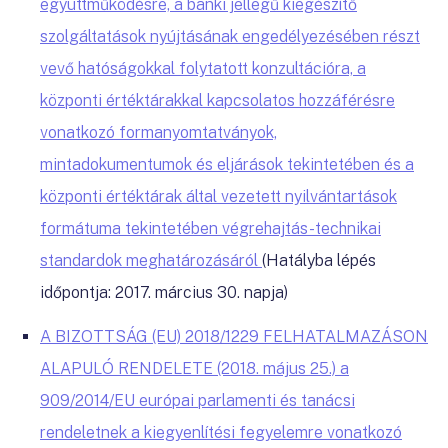
együttműködésre, a banki jellegű kiegészítő
szolgáltatások nyújtásának engedélyezésében részt
vevő hatóságokkal folytatott konzultációra, a
központi értéktárakkal kapcsolatos hozzáférésre
vonatkozó formanyomtatványok,
mintadokumentumok és eljárások tekintetében és a
központi értéktárak által vezetett nyilvántartások
formátuma tekintetében végrehajtás-technikai
standardok meghatározásáról
(Hatályba lépés
időpontja: 2017. március 30. napja)
A BIZOTTSÁG (EU) 2018/1229 FELHATALMAZÁSON
ALAPULÓ RENDELETE (2018. május 25.) a
909/2014/EU európai parlamenti és tanácsi
rendeletnek a kiegyenlítési fegyelemre vonatkozó