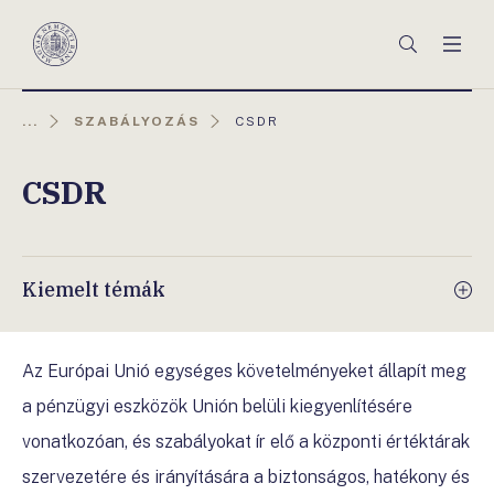
Főmenü
Keresés
Men
Magyar
Nemzeti
Bank
AKTUÁLIS
...
SZABÁLYOZÁS
CSDR
OLDAL:
CSDR
Kiemelt témák
Az Európai Unió egységes követelményeket állapít meg
a pénzügyi eszközök Unión belüli kiegyenlítésére
vonatkozóan, és szabályokat ír elő a központi értéktárak
szervezetére és irányítására a biztonságos, hatékony és