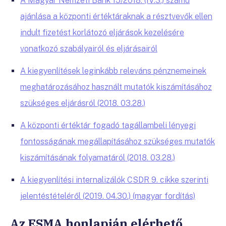
A Magyar Nemzeti Bank 15/2018. (IV.3.) számú
ajánlása a központi értéktáraknak a résztvevők ellen
indult fizetést korlátozó eljárások kezelésére
vonatkozó szabályairól és eljárásairól
A kiegyenlítések leginkább releváns pénznemeinek
meghatározásához használt mutatók kiszámításához
szükséges eljárásról (2018. 03.28.)
A központi értéktár fogadó tagállambeli lényegi
fontosságának megállapításához szükséges mutatók
kiszámításának folyamatáról (2018. 03.28.)
A kiegyenlítési internalizálók CSDR 9. cikke szerinti
jelentéstételéről (2019. 04.30.) (magyar fordítás)
Az ESMA honlapján elérhető