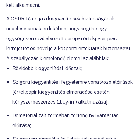
kell alkalmazni.
A CSDR fő célja a kiegyenlítések biztonságának
növelése annak érdekében, hogy segítse egy
egységesen szabályozott európai értékpapír piac
létrejöttét és növelje a központi értéktárak biztonságát.
A szabályozás kiemelendő elemei az alábbiak:
Rövidebb kiegyenlítési időszak;
Szigorú kiegyenlítési fegyelemre vonatkozó előírások
[értékpapír kiegyenlítés elmaradása esetén
kényszerbeszerzés („buy-in”) alkalmazása];
Dematerializált formában történő nyilvántartás
előírása;