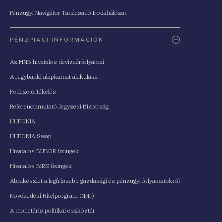
Pénzügyi Navigátor Tanácsadó Irodahálózat
PÉNZPIACI INFORMÁCIÓK
Az MNB hivatalos devizaárfolyamai
A Jegybanki alapkamat alakulása
Fedezetértékelés
Referenciamutató Jegyzési Bizottság
HUFONIA
HUFONIA Swap
Hivatalos BUBOR fixingek
Hivatalos BIRS fixingek
Ábrakészlet a legfrissebb gazdasági és pénzügyi folyamatokról
Növekedési Hitelprogram (NHP)
A monetáris politikai eszköztár