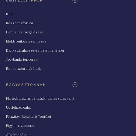
ÜGYFELEINKNEK
KLIR
Készpénzfórum
Hamisítás megelőzése
Elektronikus számlázás
Bankszámlavezetés üzleti feltételei
Jegybanki tenderek
Beszerzési eljárások
FOGYASZTÓKNAK
Mit tegyünk, ha pénzügyi panaszunk van?
Ügyfélszolgálat
Pénzügyi Békéltető Testület
Figyelmeztetések
Alkalmazások