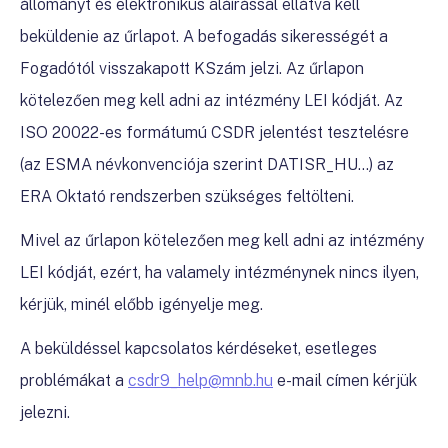
állományt és elektronikus aláírással ellátva kell
beküldenie az űrlapot. A befogadás sikerességét a
Fogadótól visszakapott KSzám jelzi. Az űrlapon
kötelezően meg kell adni az intézmény LEI kódját. Az
ISO 20022-es formátumú CSDR jelentést tesztelésre
(az ESMA névkonvenciója szerint DATISR_HU…) az
ERA Oktató rendszerben szükséges feltölteni.
Mivel az űrlapon kötelezően meg kell adni az intézmény
LEI kódját, ezért, ha valamely intézménynek nincs ilyen,
kérjük, minél előbb igényelje meg.
A beküldéssel kapcsolatos kérdéseket, esetleges
problémákat a
csdr9_help@mnb.hu
e-mail címen kérjük
jelezni.