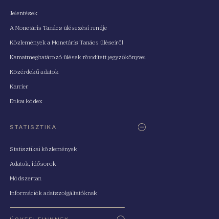
Jelentések
A Monetáris Tanács ülésezési rendje
Közlemények a Monetáris Tanács üléseiről
Kamatmeghatározó ülések rövidített jegyzőkönyvei
Közérdekű adatok
Karrier
Etikai kódex
STATISZTIKA
Statisztikai közlemények
Adatok, idősorok
Módszertan
Információk adatszolgáltatóknak