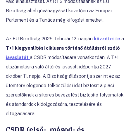
való elhalasztását. Az RTS módosításának az EU
Bizottság általi jóváhagyását követően az Európai
Parlament és a Tanács még kifogást emelhet.
Az EU Bizottság 2025. február 12. napján
közzétette
a
T+1 kiegyenlítési ciklusra történő átállásról szóló
javaslatát
a CSDR módosítására vonatkozóan. A T+1
elszámolásra való áttérés javasolt időpontja 2027.
október 11. napja. A Bizottság álláspontja szerint ez az
ütemterv elegendő felkészülési időt biztosít a piaci
szereplőknek a sikeres bevezetést biztosító folyamatok
és standardok kidolgozására, tesztelésére és
elfogadására.
CSDR (első-, másod- és