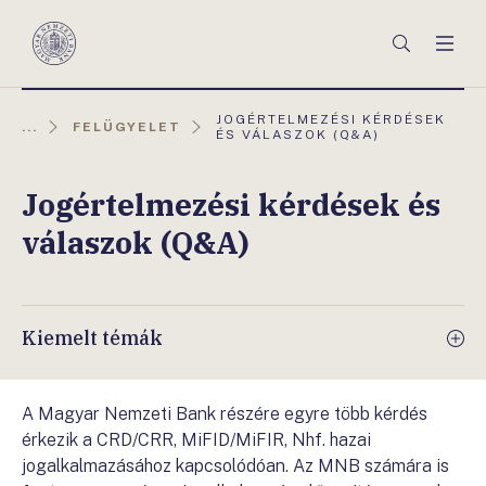
Főmenü
Keresés
Men
Magyar
Nemzeti
Bank
AKTUÁLIS
JOGÉRTELMEZÉSI KÉRDÉSEK
...
FELÜGYELET
OLDAL:
ÉS VÁLASZOK (Q&A)
Jogértelmezési kérdések és
válaszok (Q&A)
Kiemelt témák
A Magyar Nemzeti Bank részére egyre több kérdés
érkezik a CRD/CRR, MiFID/MiFIR, Nhf. hazai
jogalkalmazásához kapcsolódóan. Az MNB számára is