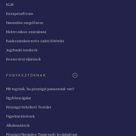
KLIR
Készpénzfórum
Hamisítás megelőzése
Elektronikus számlázás
Bankszámlavezetés üzleti feltételei
Jegybanki tenderek
Beszerzési eljárások
FOGYASZTÓKNAK
Mit tegyünk, ha pénzügyi panaszunk van?
Ügyfélszolgálat
Pénzügyi Békéltető Testület
Figyelmeztetések
Alkalmazások
Pénzügyi Navigátor Tanácsadó Irodahálózat