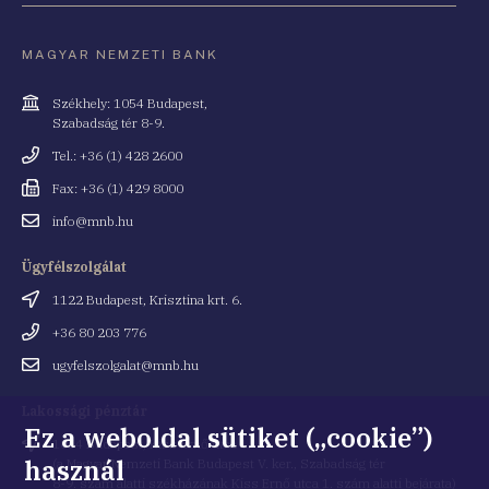
MAGYAR NEMZETI BANK
Cím
Székhely: 1054 Budapest,
Szabadság tér 8-9.
Telefonszám
Tel.: +36 (1) 428 2600
Fax
Fax: +36 (1) 429 8000
Email
info@mnb.hu
cím
Ügyfélszolgálat
Cím
1122 Budapest, Krisztina krt. 6.
Telefonszám
+36 80 203 776
Email
ugyfelszolgalat@mnb.hu
cím
Lakossági pénztár
Ez a weboldal sütiket („cookie”)
Cím
1054 Budapest, Kiss Ernő utca 1.
használ
(a Magyar Nemzeti Bank Budapest V. ker., Szabadság tér
8-9. szám alatti székházának Kiss Ernő utca 1. szám alatti bejárata)