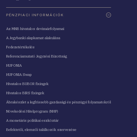
PÉNZPIACI INFORMÁCIÓK
Az MNB hivatalos devizaárfolyamai
A Jegybanki alapkamat alakulása
Fedezetértékelés
Referenciamutató Jegyzési Bizottság
HUFONIA
HUFONIA Swap
Hivatalos BUBOR fixingek
Hivatalos BIRS fixingek
Ábrakészlet a legfrissebb gazdasági és pénzügyi folyamatokról
Növekedési Hitelprogram (NHP)
A monetáris politikai eszköztár
Befektetői, elemzői találkozók szervezése