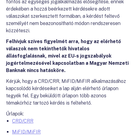
fontos az egységes jogalkalmazás elősegítése, ennek
érdekében a hozzá beérkezett kérdésekre adott
válaszokat szerkesztett formában, a kérdést feltevő
személyét nem beazonosítható módon rendszeresen
közzéteszi.
Felhívjuk szíves figyelmét arra, hogy az elérhető
válaszok nem tekinthetők hivatalos
állásfoglalásnak, mivel az EU-s jogszabályok
jogértelmezésével kapcsolatban a Magyar Nemzeti
Banknak nincs hatásköre.
Kérjük, hogy a CRD/CRR, MiFID/MiFIR alkalmazásához
kapcsolódó kérdéseiket a lap alján elérhető űrlapon
tegyék fel. Egy beküldött űrlapon több azonos
témakörhöz tartozó kérdés is feltehető.
Űrlapok:
CRD/CRR
MiFID/MiFIR