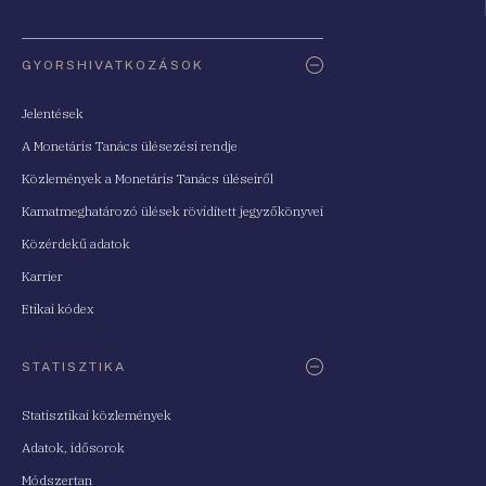
Oldaltérkép
GYORSHIVATKOZÁSOK
Jelentések
A Monetáris Tanács ülésezési rendje
Közlemények a Monetáris Tanács üléseiről
Kamatmeghatározó ülések rövidített jegyzőkönyvei
Közérdekű adatok
Karrier
Etikai kódex
STATISZTIKA
Statisztikai közlemények
Adatok, idősorok
Módszertan