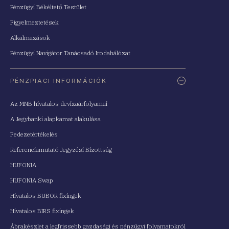
Pénzügyi Békéltető Testület
Figyelmeztetések
Alkalmazások
Pénzügyi Navigátor Tanácsadó Irodahálózat
PÉNZPIACI INFORMÁCIÓK
Az MNB hivatalos devizaárfolyamai
A Jegybanki alapkamat alakulása
Fedezetértékelés
Referenciamutató Jegyzési Bizottság
HUFONIA
HUFONIA Swap
Hivatalos BUBOR fixingek
Hivatalos BIRS fixingek
Ábrakészlet a legfrissebb gazdasági és pénzügyi folyamatokról