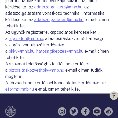
jelentés táblák kitöltésével kapcsolatos tartalmi
kérdéseiket az
adatszolgalkusz@mnb.hu
, az
adatszolgáltatásra vonatkozó technikai, informatikai
kérdéseiket az
adatszolgaltatas@mnb.hu
e-mail címen
tehetik fel.
Az ügynök regiszterrel kapcsolatos kérdéseiket
a
regiszter@mnb.hu
, a biztosításközvetítői hatósági
vizsgára vonatkozó kérdéseiket
a
bkkv@mnb.hu
,
hatosagikepzes@mnb.hu
e-mail címen
tehetik fel.
A szakmai felelősségbiztosítás bejelentését
a
biztositaskozvetitok@mnb.hu
e-mail címen tudják
megtenni.
A törzsadatbejelentéssel kapcsolatos kérdéseiket az
eform@mnb.hu
e-mail címen tehetik fel.
Vi
a
te
Instagram
Twitter
Facebook
YouTube
Sell