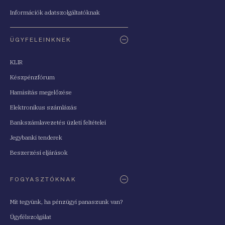
Információk adatszolgáltatóknak
ÜGYFELEINKNEK
KLIR
Készpénzfórum
Hamisítás megelőzése
Elektronikus számlázás
Bankszámlavezetés üzleti feltételei
Jegybanki tenderek
Beszerzési eljárások
FOGYASZTÓKNAK
Mit tegyünk, ha pénzügyi panaszunk van?
Ügyfélszolgálat