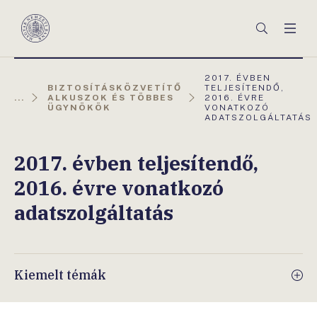
Főmenü
Keresés
Men
Magyar
Nemzeti
Bank
AKTUÁLIS
2017. ÉVBEN
OLDAL:
BIZTOSÍTÁSKÖZVETÍTŐ
TELJESÍTENDŐ,
...
ALKUSZOK ÉS TÖBBES
2016. ÉVRE
ÜGYNÖKÖK
VONATKOZÓ
ADATSZOLGÁLTATÁS
2017. évben teljesítendő,
2016. évre vonatkozó
adatszolgáltatás
Kiemelt témák