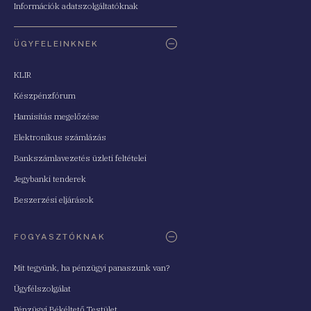
Információk adatszolgáltatóknak
ÜGYFELEINKNEK
KLIR
Készpénzfórum
Hamisítás megelőzése
Elektronikus számlázás
Bankszámlavezetés üzleti feltételei
Jegybanki tenderek
Beszerzési eljárások
FOGYASZTÓKNAK
Mit tegyünk, ha pénzügyi panaszunk van?
Ügyfélszolgálat
Pénzügyi Békéltető Testület