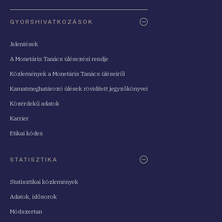
Oldaltérkép
GYORSHIVATKOZÁSOK
Jelentések
A Monetáris Tanács ülésezési rendje
Közlemények a Monetáris Tanács üléseiről
Kamatmeghatározó ülések rövidített jegyzőkönyvei
Közérdekű adatok
Karrier
Etikai kódex
STATISZTIKA
Statisztikai közlemények
Adatok, idősorok
Módszertan