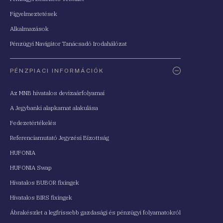
Figyelmeztetések
Alkalmazások
Pénzügyi Navigátor Tanácsadó Irodahálózat
PÉNZPIACI INFORMÁCIÓK
Az MNB hivatalos devizaárfolyamai
A Jegybanki alapkamat alakulása
Fedezetértékelés
Referenciamutató Jegyzési Bizottság
HUFONIA
HUFONIA Swap
Hivatalos BUBOR fixingek
Hivatalos BIRS fixingek
Ábrakészlet a legfrissebb gazdasági és pénzügyi folyamatokról