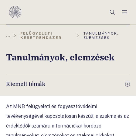
Főmenü
Keresés
Men
Magyar
Nemzeti
Bank
AKTUÁLIS
FELÜGYELETI
TANULMÁNYOK,
...
OLDAL:
KERETRENDSZER
ELEMZÉSEK
Tanulmányok, elemzések
Kiemelt témák
Az MNB felügyeleti és fogyasztóvédelmi
tevékenységével kapcsolatosan készült, a szakma és az
érdeklődők számára információkat hordozó
tanulmányokat, elemzéseket és szakmai cikkeket