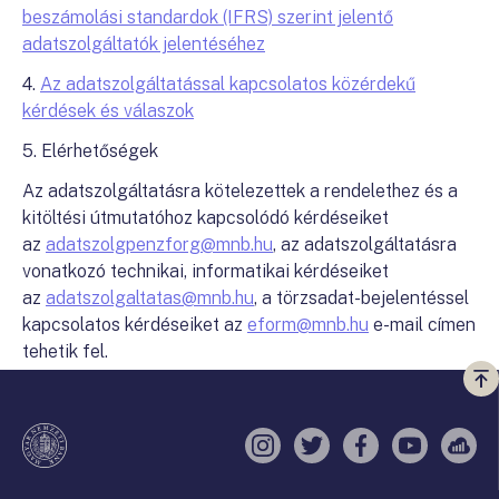
beszámolási standardok (IFRS) szerint jelentő
adatszolgáltatók jelentéséhez
4.
Az adatszolgáltatással kapcsolatos közérdekű
kérdések és válaszok
5. Elérhetőségek
Az adatszolgáltatásra kötelezettek a rendelethez és a
kitöltési útmutatóhoz kapcsolódó kérdéseiket
az
adatszolgpenzforg@mnb.hu
, az adatszolgáltatásra
vonatkozó technikai, informatikai kérdéseiket
az
adatszolgaltatas@mnb.hu
, a törzsadat-bejelentéssel
kapcsolatos kérdéseiket az
eform@mnb.hu
e-mail címen
tehetik fel.
Vi
a
te
Instagram
Twitter
Facebook
YouTube
Sell