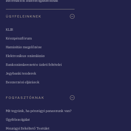
Információk adatszolgáltatóknak
ÜGYFELEINKNEK
KLIR
Készpénzfórum
Hamisítás megelőzése
Elektronikus számlázás
Bankszámlavezetés üzleti feltételei
Jegybanki tenderek
Beszerzési eljárások
FOGYASZTÓKNAK
Mit tegyünk, ha pénzügyi panaszunk van?
Ügyfélszolgálat
Pénzügyi Békéltető Testület