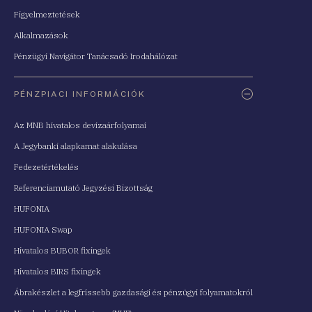
Figyelmeztetések
Alkalmazások
Pénzügyi Navigátor Tanácsadó Irodahálózat
PÉNZPIACI INFORMÁCIÓK
Az MNB hivatalos devizaárfolyamai
A Jegybanki alapkamat alakulása
Fedezetértékelés
Referenciamutató Jegyzési Bizottság
HUFONIA
HUFONIA Swap
Hivatalos BUBOR fixingek
Hivatalos BIRS fixingek
Ábrakészlet a legfrissebb gazdasági és pénzügyi folyamatokról