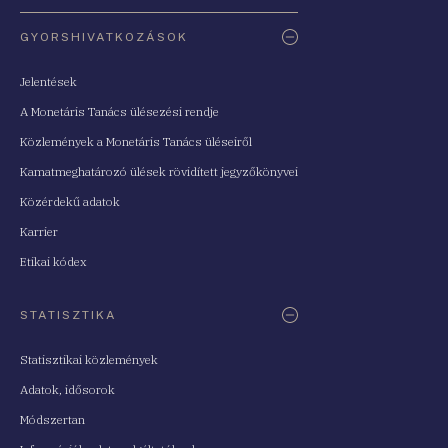
Oldaltérkép
GYORSHIVATKOZÁSOK
Jelentések
A Monetáris Tanács ülésezési rendje
Közlemények a Monetáris Tanács üléseiről
Kamatmeghatározó ülések rövidített jegyzőkönyvei
Közérdekű adatok
Karrier
Etikai kódex
STATISZTIKA
Statisztikai közlemények
Adatok, idősorok
Módszertan