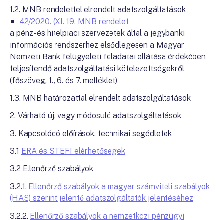
1.2. MNB rendelettel elrendelt adatszolgáltatások
42/2020. (XI. 19. MNB rendelet
a pénz- és hitelpiaci szervezetek által a jegybanki
információs rendszerhez elsődlegesen a Magyar
Nemzeti Bank felügyeleti feladatai ellátása érdekében
teljesítendő adatszolgáltatási kötelezettségekről
(főszöveg, 1., 6. és 7. melléklet)
1.3. MNB határozattal elrendelt adatszolgáltatások
2. Várható új, vagy módosuló adatszolgáltatások
3. Kapcsolódó előírások, technikai segédletek
3.1
ERA és STEFI elérhetőségek
3.2 Ellenőrző szabályok
3.2.1.
Ellenőrző szabályok a magyar számviteli szabályok
(HAS) szerint jelentő adatszolgáltatók jelentéséhez
3.2.2.
Ellenőrző szabályok a nemzetközi pénzügyi