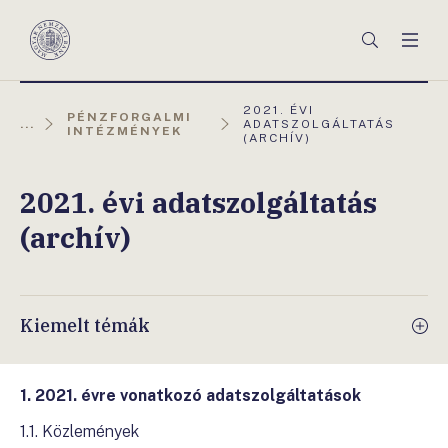
Főmenü
Keresés
Men
Magyar
Nemzeti
Bank
AKTUÁLIS
2021. ÉVI
PÉNZFORGALMI
OLDAL:
...
ADATSZOLGÁLTATÁS
INTÉZMÉNYEK
(ARCHÍV)
2021. évi adatszolgáltatás
(archív)
Kiemelt témák
1. 2021. évre vonatkozó adatszolgáltatások
1.1. Közlemények