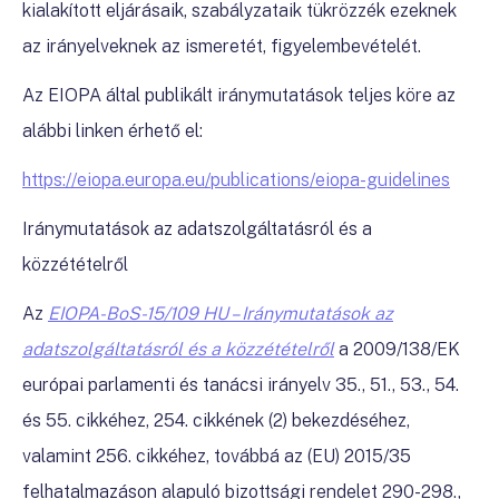
kialakított eljárásaik, szabályzataik tükrözzék ezeknek
az irányelveknek az ismeretét, figyelembevételét.
Az EIOPA által publikált iránymutatások teljes köre az
alábbi linken érhető el:
https://eiopa.europa.eu/publications/eiopa-guidelines
Iránymutatások az adatszolgáltatásról és a
közzétételről
Az
EIOPA-BoS-15/109 HU – Iránymutatások az
adatszolgáltatásról és a közzétételről
a 2009/138/EK
európai parlamenti és tanácsi irányelv 35., 51., 53., 54.
és 55. cikkéhez, 254. cikkének (2) bekezdéséhez,
valamint 256. cikkéhez, továbbá az (EU) 2015/35
felhatalmazáson alapuló bizottsági rendelet 290-298.,