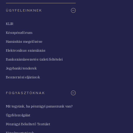
ÜGYFELEINKNEK
KLIR
Készpénzfórum
Hamisítás megelőzése
Elektronikus számlázás
Bankszámlavezetés üzleti feltételei
Jegybanki tenderek
Beszerzési eljárások
FOGYASZTÓKNAK
Mit tegyünk, ha pénzügyi panaszunk van?
Ügyfélszolgálat
Pénzügyi Békéltető Testület
Figyelmeztetések