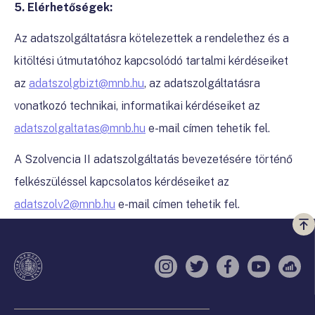
5. Elérhetőségek:
Az adatszolgáltatásra kötelezettek a rendelethez és a
kitöltési útmutatóhoz kapcsolódó tartalmi kérdéseiket
az
adatszolgbizt@mnb.hu
, az adatszolgáltatásra
vonatkozó technikai, informatikai kérdéseiket az
adatszolgaltatas@mnb.hu
e-mail címen tehetik fel.
A Szolvencia II adatszolgáltatás bevezetésére történő
felkészüléssel kapcsolatos kérdéseiket az
adatszolv2@mnb.hu
e-mail címen tehetik fel.
Vi
a
te
Instagram
Twitter
Facebook
YouTube
Sell
Oldaltérkép