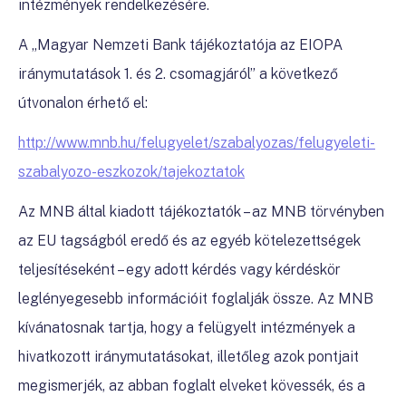
intézmények rendelkezésére.
A „Magyar Nemzeti Bank tájékoztatója az EIOPA
iránymutatások 1. és 2. csomagjáról” a következő
útvonalon érhető el:
http://www.mnb.hu/felugyelet/szabalyozas/felugyeleti-
szabalyozo-eszkozok/tajekoztatok
Az MNB által kiadott tájékoztatók – az MNB törvényben
az EU tagságból eredő és az egyéb kötelezettségek
teljesítéseként – egy adott kérdés vagy kérdéskör
leglényegesebb információit foglalják össze. Az MNB
kívánatosnak tartja, hogy a felügyelt intézmények a
hivatkozott iránymutatásokat, illetőleg azok pontjait
megismerjék, az abban foglalt elveket kövessék, és a