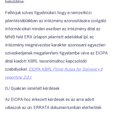
beküldése.
Felhívjuk szíves figyelmüket, hogy a nemzetközi
jelentéstáblákban az intézmény azonosítására szolgáló
információkat minden esetben az intézmény által az
MNB felé ERA űrlapon jelentett adatokkal (pl. az
intézmény megnevezése karakter azonosan) egyezően
szíveskedjenek megjeleníteni figyelembe véve az EIOPA
által kiadott XBRL taxonómiához kapcsolódó
szabályokat,
EIOPA XBRL Filing Rules for Solvency II
reporting 2.0.1.
D./ Gyakran ismételt kérdések
Az EIOPA-hoz érkezett kérdések és az arra adott
válaszok az ún. ERRATA dokumentumban elérhetőek