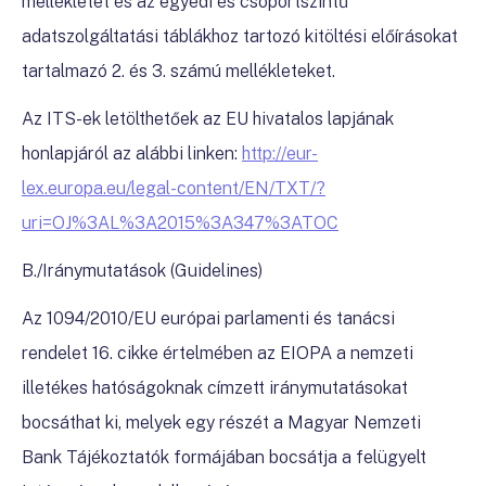
mellékletet és az egyedi és csoportszintű
adatszolgáltatási táblákhoz tartozó kitöltési előírásokat
tartalmazó 2. és 3. számú mellékleteket.
Az ITS-ek letölthetőek az EU hivatalos lapjának
honlapjáról az alábbi linken:
http://eur-
lex.europa.eu/legal-content/EN/TXT/?
uri=OJ%3AL%3A2015%3A347%3ATOC
B./Iránymutatások (Guidelines)
Az 1094/2010/EU európai parlamenti és tanácsi
rendelet 16. cikke értelmében az EIOPA a nemzeti
illetékes hatóságoknak címzett iránymutatásokat
bocsáthat ki, melyek egy részét a Magyar Nemzeti
Bank Tájékoztatók formájában bocsátja a felügyelt