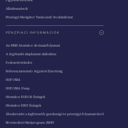
Alkalmazások
Pénzügyi Navigátor Tanácsadó Irodahálózat
PÉNZPIACI INFORMÁCIÓK
Az MNB hivatalos devizaárfolyamai
A Jegybanki alapkamat alakulása
Fedezetértékelés
Referenciamutató Jegyzési Bizottság
HUFONIA
HUFONIA Swap
Hivatalos BUBOR fixingek
Hivatalos BIRS fixingek
Ábrakészlet a legfrissebb gazdasági és pénzügyi folyamatokról
Növekedési Hitelprogram (NHP)