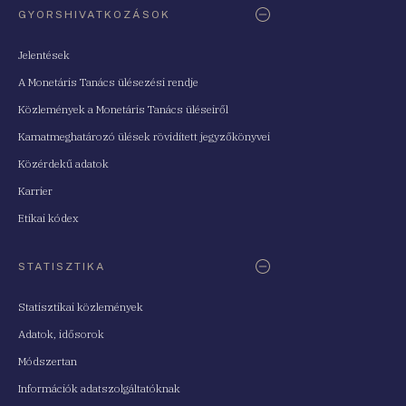
GYORSHIVATKOZÁSOK
Jelentések
A Monetáris Tanács ülésezési rendje
Közlemények a Monetáris Tanács üléseiről
Kamatmeghatározó ülések rövidített jegyzőkönyvei
Közérdekű adatok
Karrier
Etikai kódex
STATISZTIKA
Statisztikai közlemények
Adatok, idősorok
Módszertan
Információk adatszolgáltatóknak