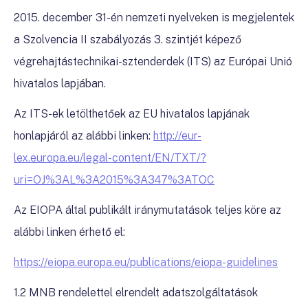
2015. december 31-én nemzeti nyelveken is megjelentek
a Szolvencia II szabályozás 3. szintjét képező
végrehajtástechnikai-sztenderdek (ITS) az Európai Unió
hivatalos lapjában.
Az ITS-ek letölthetőek az EU hivatalos lapjának
honlapjáról az alábbi linken:
http://eur-
lex.europa.eu/legal-content/EN/TXT/?
uri=OJ%3AL%3A2015%3A347%3ATOC
Az EIOPA által publikált iránymutatások teljes köre az
alábbi linken érhető el:
https://eiopa.europa.eu/publications/eiopa-guidelines
1.2 MNB rendelettel elrendelt adatszolgáltatások