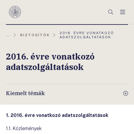
Főmenü
Keresés
Men
Magyar
Nemzeti
Bank
AKTUÁLIS
2016. ÉVRE VONATKOZÓ
...
BIZTOSÍTÓK
OLDAL:
ADATSZOLGÁLTATÁSOK
2016. évre vonatkozó
adatszolgáltatások
Kiemelt témák
1. 2016. évre vonatkozó adatszolgáltatások
1.1. Közlemények