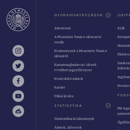
Oldaltérkép
GYORSHIVATKOZÁSOK
ÜGYF
Jelentések
KLIR
A Monetáris Tanács ülésezési
Készpé
rendje
Hamisí
Közlemények a Monetáris Tanács
Instagram
Elektro
üléseiről
Bankszá
Kamatmeghatározó ülések
feltétele
Twitter
rövidített jegyzőkönyvei
Jegyban
Közérdekű adatok
Facebook
Beszerz
Karrier
FOGY
Etikai kódex
YouTube
STATISZTIKA
Mit teg
panasz
Sellsy
Statisztikai közlemények
Ügyféls
Adatok, idősorok