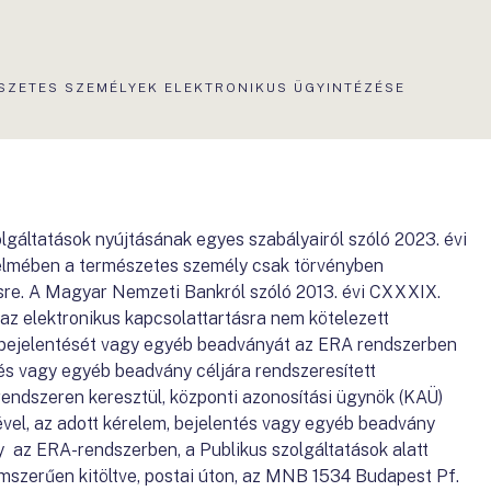
S
SZETES SZEMÉLYEK ELEKTRONIKUS ÜGYINTÉZÉSE
szolgáltatások nyújtásának egyes szabályairól szóló 2023. évi
értelmében a természetes személy csak törvényben
sre. A Magyar Nemzeti Bankról szóló 2013. évi CXXXIX.
 az elektronikus kapcsolattartásra nem kötelezett
 bejelentését vagy egyéb beadványát az ERA rendszerben
tés vagy egyéb beadvány céljára rendszeresített
rendszeren keresztül, központi azonosítási ügynök (KAÜ)
vel, az adott kérelem, bejelentés vagy egyéb beadvány
gy az ERA-rendszerben, a Publikus szolgáltatások alatt
mszerűen kitöltve, postai úton, az MNB 1534 Budapest Pf.