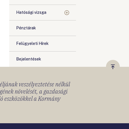
Hatósági vizsga
Pénztárak
Felügyeleti Hírek
Bejelentések
Vissza
a
céljának veszélyeztetése nélkül
tetejér
gének növelését, a gazdasági
lló eszközökkel a Kormány