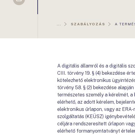
Sellsy
AKTUÁLI
...
SZABÁLYOZÁS
A TERMÉ
OLDAL:
A digitális államról és a digitális 
CIII. törvény 19. § (4) bekezdése 
kötelezhető elektronikus ügyintézé
törvény 58. § (2) bekezdése alapján
természetes személy a kérelmét, a
elérhető, az adott kérelem, bejelen
elektronikus űrlapon, vagy az ERA-
szolgáltatás (KEÜSZ) igénybevételé
céljára rendszeresített űrlapon va
elérhető formanyomtatványt értele