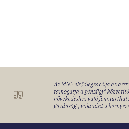
Az MNB elsődleges célja az ársta
támogatja a pénzügyi közvetítő
növekedéshez való fenntartható
gazdaság-, valamint a környeze