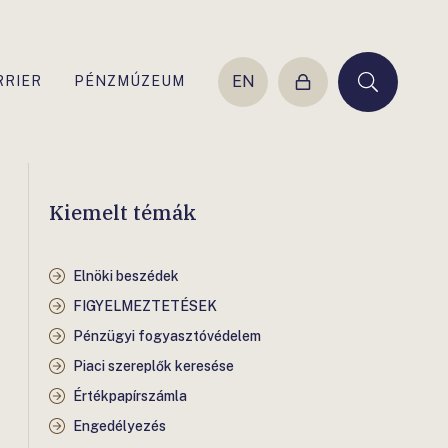
EN
RRIER
PÉNZMÚZEUM
Belépés
Keresés
Kiemelt témák
Elnöki beszédek
FIGYELMEZTETÉSEK
Pénzügyi fogyasztóvédelem
Piaci szereplők keresése
Értékpapírszámla
Engedélyezés