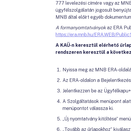
777 levelezési címére vagy az MNB 
ügyfélszolgálatán jogosult benyújta
MNB által előírt egyéb dokumentumo
A formanyomtatványok
az ERA Publ
https://era.mnb.hu/ERA.WEB/Publi
A KAÜ-n keresztül elérhető űrla
rendszeren keresztül a következ
Nyissa meg az MNB ERA-oldalá
Az ERA-oldalon a Bejelentkezési
Jelentkezzen be az Ügyfélkapu+
A Szolgáltatások menüpont alat
menüpontot válassza ki.
„Új nyomtatvány kitöltése” menü
„Tovább az űrlapokhoz” kiválasz