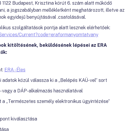
1122 Budapest, Krisztina körút 6. szám alatt működő
ni, a jogszabályban mellékletként meghatározott, illetve az
k egyidejű benyújtásával .csatolásával.
ikus szolgáltatások pontja alatt lesznek elérhetőek:
cServices/Current?code=eraformanyomtatvany
pok kitöltésének, beküldésének lépései az ERA
ők:
t:
ERA - Éles
 adatok közül válassza ki a „Belépés KAÜ-vel” sort
- vagy a DÁP-alkalmazás használatával
t a „Természetes személy elektronikus ügyintézése”
pont kiválasztása
tása