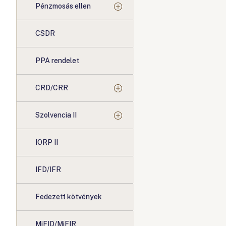
Pénzmosás ellen
CSDR
PPA rendelet
CRD/CRR
Szolvencia II
IORP II
IFD/IFR
Fedezett kötvények
MiFID/MiFIR