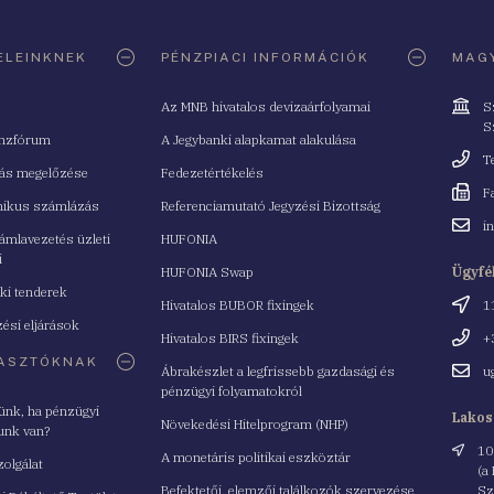
ELEINKNEK
PÉNZPIACI INFORMÁCIÓK
MAGY
Cím
Az MNB hivatalos devizaárfolyamai
S
S
nzfórum
A Jegybanki alapkamat alakulása
Telefo
T
tás megelőzése
Fedezetértékelés
Fax
F
nikus számlázás
Referenciamutató Jegyzési Bizottság
Email
i
mlavezetés üzleti
HUFONIA
cím
i
HUFONIA Swap
Ügyfé
ki tenderek
Cím
Hivatalos BUBOR fixingek
1
ési eljárások
Telefo
Hivatalos BIRS fixingek
+
ASZTÓKNAK
Email
Ábrakészlet a legfrissebb gazdasági és
u
cím
pénzügyi folyamatokról
yünk, ha pénzügyi
Lakos
Növekedési Hitelprogram (NHP)
unk van?
Cím
10
A monetáris politikai eszköztár
zolgálat
(a
Befektetői, elemzői találkozók szervezése
Sz