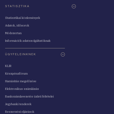
STATISZTIKA
Statisztikai közlemények
Adatok, idősorok
Módszertan
Információk adatszolgáltatóknak
ÜGYFELEINKNEK
KLIR
Készpénzfórum
Hamisítás megelőzése
Elektronikus számlázás
Bankszámlavezetés üzleti feltételei
Jegybanki tenderek
Beszerzési eljárások