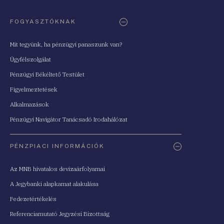
FOGYASZTÓKNAK
Mit tegyünk, ha pénzügyi panaszunk van?
Ügyfélszolgálat
Pénzügyi Békéltető Testület
Figyelmeztetések
Alkalmazások
Pénzügyi Navigátor Tanácsadó Irodahálózat
PÉNZPIACI INFORMÁCIÓK
Az MNB hivatalos devizaárfolyamai
A Jegybanki alapkamat alakulása
Fedezetértékelés
Referenciamutató Jegyzési Bizottság