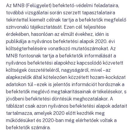
Az MNB (Felügyelet) befektető-védelmi feladataira,
továbbá vizsgálatai során szerzett tapasztalataira
tekintettel kiemelt célnak tartja a befektetők megfelelő
színvonalú tájékoztatását. Ezen cél teljesítése
érdekében, hasonlóan az elmúlt évekhez, idén is
publikálja a nyilvános befektetési alapok 2020. évi
költségterhelésére vonatkozó mutatószámokat. Az
MNB fontosnak tartja a befektetők informálását a
nyilvános befektetési alapokhoz kapcsolódó közvetett
költségek összetételéről, nagyságáról, mivel – az
alapkezelők által kötelezően közzétett hozam-kockázat
adatokon túl – ezek is jelentős információt hordoznak a
befektetők meglévő megtakarításainak értékelésekor, s
jövőbeni befektetési döntésük meghozatalakor. A
táblázat csak azon nyilvános befektetési alapok adatait
tartalmazza, amelyek 2020 előtt kezdték meg
működésüket és 2020-ban még elérhetőek voltak a
befektetők számára.