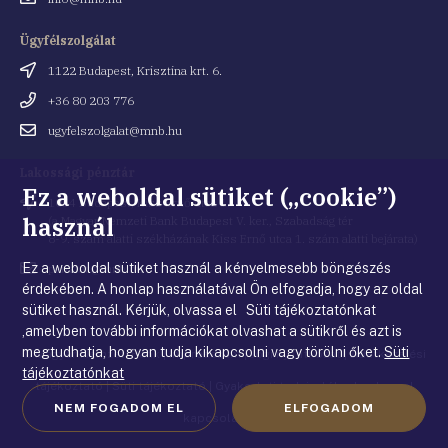
cím
Ügyfélszolgálat
Cím
1122 Budapest, Krisztina krt. 6.
Telefonszám
+36 80 203 776
Email
ugyfelszolgalat@mnb.hu
cím
Lakossági pénztár
Ez a weboldal sütiket („cookie”)
Cím
1054 Budapest, Kiss Ernő utca 1.
használ
(a Magyar Nemzeti Bank Budapest V. ker., Szabadság tér
8-9. szám alatti székházának Kiss Ernő utca 1. szám alatti bejárata)
Ez a weboldal sütiket használ a kényelmesebb böngészés
Email
penztar@mnb.hu
cím
érdekében. A honlap használatával Ön elfogadja, hogy az oldal
sütiket használ. Kérjük, olvassa el Süti tájékoztatónkat
,amelyben további információkat olvashat a sütikről és azt is
megtudhatja, hogyan tudja kikapcsolni vagy törölni őket.
Süti
© Magyar Nemzeti Bank
|
Impresszum
|
Jogi nyilatkozat
|
Adatkezelési
tájékoztatónkat
tájékoztató
|
Süti tájékoztató
|
Gyakorlati tudnivalók a honlappal
NEM FOGADOM EL
ELFOGADOM
kapcsolatban