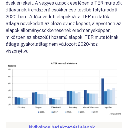
évek értékeit. A vegyes alapok esetében a TER mutatók
átlagának trendszerű csökkenése tovább folytatódott
2020-ban. A tőkevédett alapoknál a TER mutatók
átlaga növekedett az előző évhez képest, alapvetően az
alapok állománycsökkenésének eredményeképpen,
miközben az abszolút hozamú alapok TER mutatóinak
átlaga gyakorlatilag nem változott 2020-hoz
viszonyítva.
Nyilvános befektetési alapok