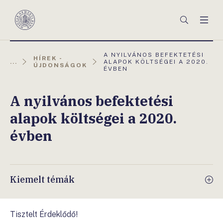
Főmenü
Keresés
Men
Magyar
Nemzeti
Bank
AKTUÁLIS
A NYILVÁNOS BEFEKTETÉSI
HÍREK -
OLDAL:
...
ALAPOK KÖLTSÉGEI A 2020.
ÚJDONSÁGOK
ÉVBEN
A nyilvános befektetési
alapok költségei a 2020.
évben
Kiemelt témák
Tisztelt Érdeklődő!