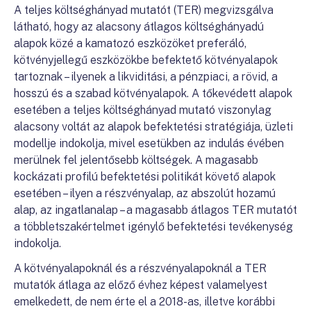
A teljes költséghányad mutatót (TER) megvizsgálva
látható, hogy az alacsony átlagos költséghányadú
alapok közé a kamatozó eszközöket preferáló,
kötvényjellegű eszközökbe befektető kötvényalapok
tartoznak – ilyenek a likviditási, a pénzpiaci, a rövid, a
hosszú és a szabad kötvényalapok. A tőkevédett alapok
esetében a teljes költséghányad mutató viszonylag
alacsony voltát az alapok befektetési stratégiája, üzleti
modellje indokolja, mivel esetükben az indulás évében
merülnek fel jelentősebb költségek. A magasabb
kockázati profilú befektetési politikát követő alapok
esetében – ilyen a részvényalap, az abszolút hozamú
alap, az ingatlanalap – a magasabb átlagos TER mutatót
a többletszakértelmet igénylő befektetési tevékenység
indokolja.
A kötvényalapoknál és a részvényalapoknál a TER
mutatók átlaga az előző évhez képest valamelyest
emelkedett, de nem érte el a 2018-as, illetve korábbi