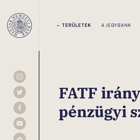
Főmenü
TERÜLETEK
A JEGYBANK
Magyar
Nemzeti
Bank
Instagram
FATF irán
Twitter
pénzügyi s
Facebook
YouTube