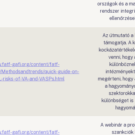
országok és a m
rendszer integr
ellenőrzése
Az útmutató a 
támogatja. A 
kockázatértékel
venni, hogy 
.fatf-gafi.org/content/fatf-
különbözne
s/Methodsandtrends/quick-guide-on-
intézményektő
-risks-of-VA-and-VASPs.html
megérteni, hogy 
a hagyományo
szektorokka
különbséget is 
hagyomán
A webinár a prol
.fatf-gafi.org/content/fatf-
szankciók 