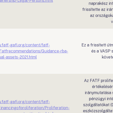
wnership-Legal-Persons.html
naprakész in
frissítette az ir
az országoka
v
.fatf-gafi.org/content/fatf-
Ez a frissített ú
s/Fatfrecommendations/Guidance-rba-
és a VASP 
ual-assets-2021.html
követ
Az FATF prolife
értékelésér
iránymutatása s
pénzügyi int
.fatf-gafi.org/content/fatf-
szolgáltatókat (
inancingofproliferation/Proliferation-
eszközszolgálta