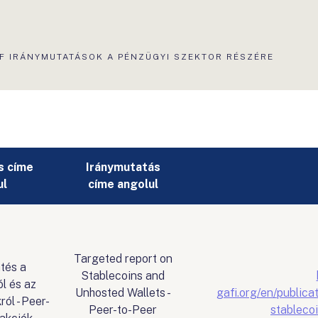
UÁLIS
F IRÁNYMUTATÁSOK A PÉNZÜGYI SZEKTOR RÉSZÉRE
AL:
s címe
Iránymutatás
ul
címe angolul
Targeted report on
ntés a
Stablecoins and
l és az
Unhosted Wallets -
gafi.org/en/publica
ól - Peer-
Peer-to-Peer
stableco