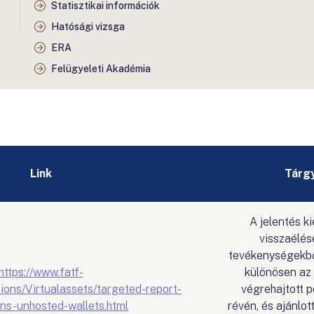
Statisztikai információk
Hatósági vizsga
ERA
Felügyeleti Akadémia
Link
Tárgy
A jelentés k
visszaélés
tevékenységekbő
https://www.fatf-
különösen az
tions/Virtualassets/targeted-report-
végrehajtott p
ins-unhosted-wallets.html
révén, és ajánlo