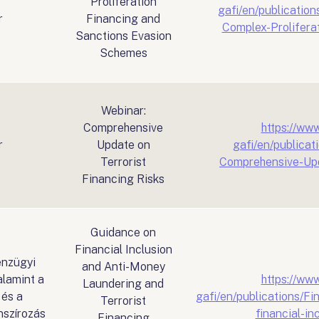
Proliferation
gafi/en/publication
r
Financing and
Complex-Prolifera
Sanctions Evasion
Schemes
Webinar:
Comprehensive
https://www
r
Update on
gafi/en/publica
Terrorist
Comprehensive-Upda
Financing Risks
Guidance on
Financial Inclusion
énzügyi
and Anti-Money
alamint a
https://www
Laundering and
és a
gafi/en/publications/F
Terrorist
nszírozás
financial-in
Financing