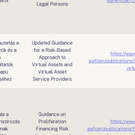
iról
Beneficial-O
Legal Persons
mutatás a
Updated Guidance
zök és a
for a Risk-Based
https://www
s
Approach to
gafi/en/publication
ltatók
Virtual Assets and
virt
lapú
Virtual Asset
séhez
Service Providers
ás a
Guidance on
anszírozás
Proliferation
https://www
inak
Financing Risk
gafi/en/publications/F