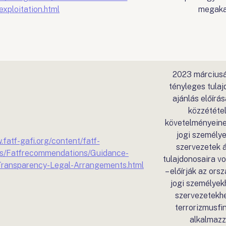
exploitation.html
megaka
2023 márciusá
tényleges tulaj
ajánlás előírás
közzététel
követelményeine
jogi személye
.fatf-gafi.org/content/fatf-
szervezetek 
ons/Fatfrecommendations/Guidance-
tulajdonosaira vo
Transparency-Legal-Arrangements.html
– előírják az or
jogi személyekh
szervezetekh
terrorizmusfi
alkalmaz