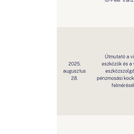
to-Peer tran
Útmutató a vi
2025.
eszközök és a v
augusztus
eszközszolgá
28.
pénzmosási kock
felmérésé