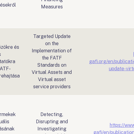
désekről
Measures
Targeted Update
on the
özökre és
Implementation of
s
the FATF
tatókra
gafi.org/en/publica
Standards on
FATF-
update-vir
Virtual Assets and
rehajtása
Virtual asset
service providers
ermekek
Detecting,
uális
Disrupting and
https://www
ásának
Investigating
gafi/en/publicatio