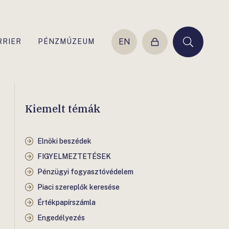
EN
RRIER
PÉNZMÚZEUM
Belépés
Keresés
Kiemelt témák
Elnöki beszédek
FIGYELMEZTETÉSEK
Pénzügyi fogyasztóvédelem
Piaci szereplők keresése
Értékpapírszámla
Engedélyezés