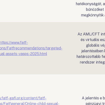
hatékonyságát, a
bűnözőket 
megkönnyítik 
Az AML/CFT inté
és virtuális e
https://www.fatf-
globális vé
tions/Fatfrecommendations/targeted-
jelentésében 
tual-assets-vasps-2025.html
határozottabb f
rendszer inte
.fatf-gafi.org/content/fatf-
A jelentés e
ns/Fatfgeneral/Online-child-sexual-
pénzügyi t