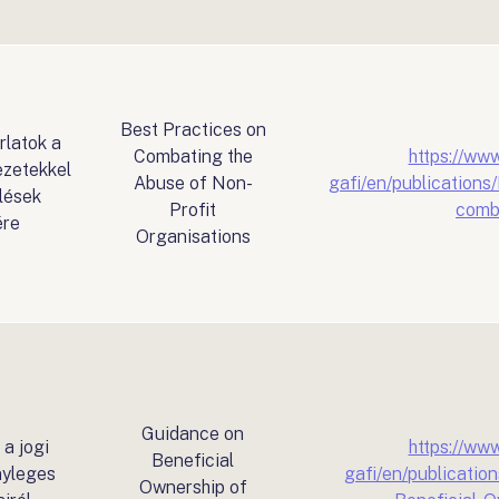
Best Practices on
rlatok a
Combating the
https://www
ezetekkel
Abuse of Non-
gafi/en/publications
lések
Profit
comb
ére
Organisations
Guidance on
a jogi
https://www
Beneficial
nyleges
gafi/en/publicati
Ownership of