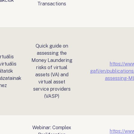
zakciók
Transactions
Quick guide on
assessing the
rtuális
Money Laundering
irtuális
https://www
risks of virtual
ltatók
gafi/en/publication
assets (VA) and
ázatainak
assessing-ML
virtual asset
hez
service providers
(VASP)
Webinar: Complex
https://www