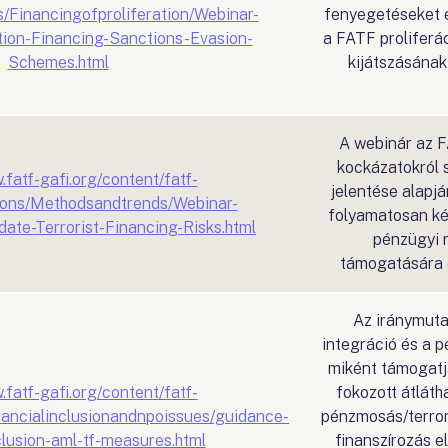
s/Financingofproliferation/Webinar-
fenyegetéseket 
tion-Financing-Sanctions-Evasion-
a FATF proliferác
Schemes.html
kijátszásának
A webinár az F
kockázatokról s
.fatf-gafi.org/content/fatf-
jelentése alapjá
tions/Methodsandtrends/Webinar-
folyamatosan ké
te-Terrorist-Financing-Risks.html
pénzügyi 
támogatására 
Az iránymuta
integráció és a 
miként támogatj
.fatf-gafi.org/content/fatf-
fokozott átláth
inancialinclusionandnpoissues/guidance-
pénzmosás/terror
clusion-aml-tf-measures.html
finanszírozás e