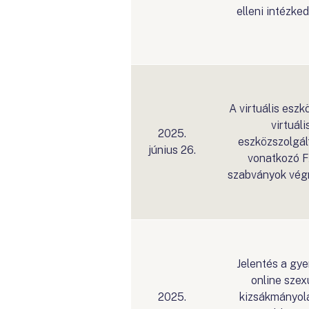
elleni intézke
A virtuális eszk
virtuáli
2025.
eszközszolgál
június 26.
vonatkozó 
szabványok vég
Jelentés a gy
online szex
2025.
kizsákmányol