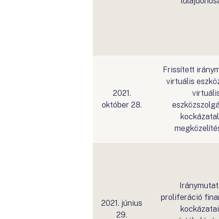
tulajdonosa
Frissített irány
virtuális eszkö
2021.
virtuáli
október 28.
eszközszolgá
kockázata
megközelíté
Iránymutat
proliferáció fin
2021. június
kockázata
29.