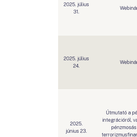
2025. július
Webiná
31.
2025. július
Webiná
24.
Útmutató a p
integrációról, v
2025.
pénzmosás 
június 23.
terrorizmusfina