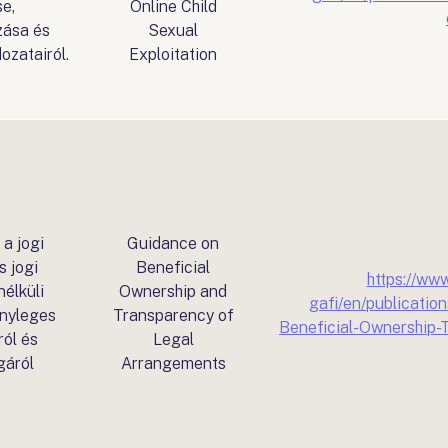
se,
Online Child
ása és
Sexual
ozatairól.
Exploitation
a jogi
Guidance on
 jogi
Beneficial
https://www
élküli
Ownership and
gafi/en/publicati
ényleges
Transparency of
Beneficial-Ownership-
ról és
Legal
gáról
Arrangements