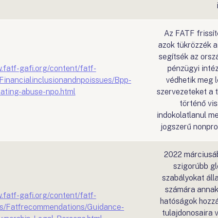
Az FATF frissít
azok tükrözzék a 
segítsék az orszá
.fatf-gafi.org/content/fatf-
pénzügyi inté
/Financialinclusionandnpoissues/Bpp-
védhetik meg l
ating-abuse-npo.html
szervezeteket a t
történő vis
indokolatlanul m
jogszerű nonpro
2022 márciusáb
szigorúbb gl
szabályokat áll
számára annak b
.fatf-gafi.org/content/fatf-
hatóságok hozzá
ons/Fatfrecommendations/Guidance-
tulajdonosaira 