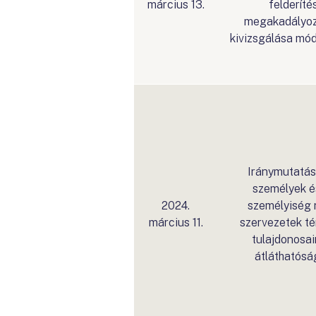
március 13.
felderíté
megakadályoz
kivizsgálása mód
Iránymutatás 
személyek és
2024.
személyiség n
március 11.
szervezetek t
tulajdonosai
átláthatósá