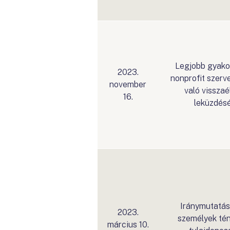
Legjobb gyako
2023.
nonprofit szerv
november
való visszaé
16.
leküzdés
Iránymutatás 
2023.
személyek té
március 10.