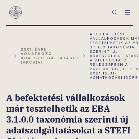
Főmenü
Keresés
Men
Magyar
Nemzeti
Bank
AKTUÁLIS
A BEFEKTETÉSI
OLDAL:
VÁLLALKOZÁSOK MÁ
TESZTELHETIK AZ E
3.1.0.0 TAXONÓMIA
2021. ÉVRE
SZERINTI ÚJ
VONATKOZÓ
...
ADATSZOLGÁLTATÁS
ADATSZOLGÁLTATÁSOK
A STEFI OKTATÓ
(ARCHÍV)
RENDSZERBEN A
2021.09.30-I, ILLET
2021.12.31-I
VONATKOZÁSI IDŐRE
A befektetési vállalkozások
már tesztelhetik az EBA
3.1.0.0 taxonómia szerinti új
adatszolgáltatásokat a STEFI