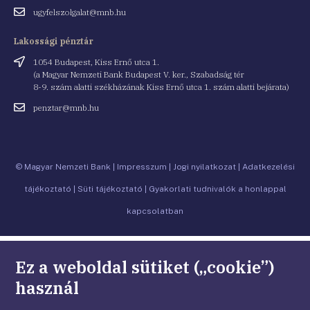
Email
ugyfelszolgalat@mnb.hu
cím
Lakossági pénztár
Cím
1054 Budapest, Kiss Ernő utca 1.
(a Magyar Nemzeti Bank Budapest V. ker., Szabadság tér
8-9. szám alatti székházának Kiss Ernő utca 1. szám alatti bejárata)
Email
penztar@mnb.hu
cím
© Magyar Nemzeti Bank
|
Impresszum
|
Jogi nyilatkozat
|
Adatkezelési
tájékoztató
|
Süti tájékoztató
|
Gyakorlati tudnivalók a honlappal
kapcsolatban
Ez a weboldal sütiket („cookie”)
használ