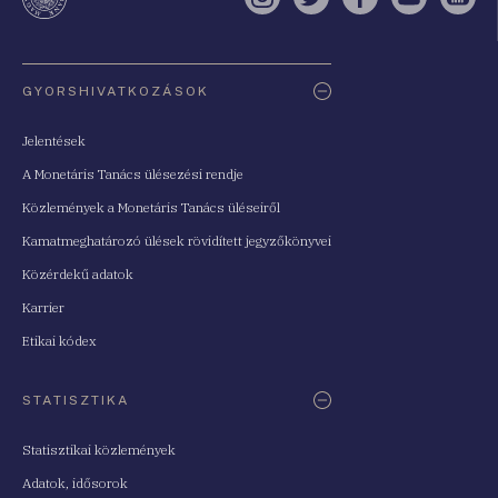
Instagram
Twitter
Facebook
YouTube
Sell
Oldaltérkép
GYORSHIVATKOZÁSOK
Jelentések
A Monetáris Tanács ülésezési rendje
Közlemények a Monetáris Tanács üléseiről
Kamatmeghatározó ülések rövidített jegyzőkönyvei
Közérdekű adatok
Karrier
Etikai kódex
STATISZTIKA
Statisztikai közlemények
Adatok, idősorok