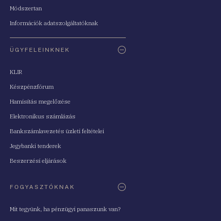
Módszertan
Információk adatszolgáltatóknak
ÜGYFELEINKNEK
KLIR
Készpénzfórum
Hamisítás megelőzése
Elektronikus számlázás
Bankszámlavezetés üzleti feltételei
Jegybanki tenderek
Beszerzési eljárások
FOGYASZTÓKNAK
Mit tegyünk, ha pénzügyi panaszunk van?