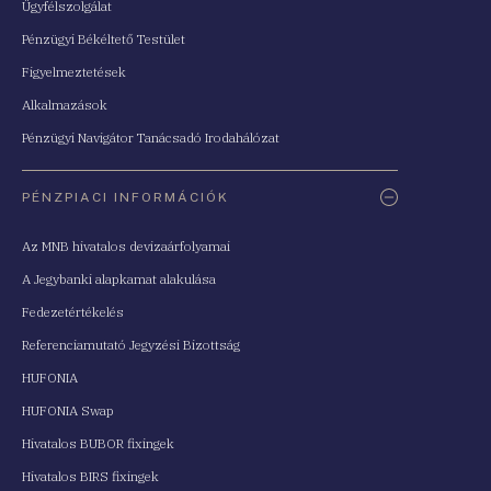
Ügyfélszolgálat
Pénzügyi Békéltető Testület
Figyelmeztetések
Alkalmazások
Pénzügyi Navigátor Tanácsadó Irodahálózat
PÉNZPIACI INFORMÁCIÓK
Az MNB hivatalos devizaárfolyamai
A Jegybanki alapkamat alakulása
Fedezetértékelés
Referenciamutató Jegyzési Bizottság
HUFONIA
HUFONIA Swap
Hivatalos BUBOR fixingek
Hivatalos BIRS fixingek