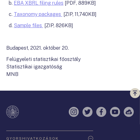
b.
EBA XBRL filing rules
[PDF, 889KB]
c.
Taxonomy packages
[ZIP, 11,740KB]
d.
Sample files
[ZIP, 826KB]
Budapest, 2021. október 20.
Felügyeleti statisztikai főosztály
Statisztikai igazgatóság
MNB
Vi
a
te
Instagram
Twitter
Facebook
YouTube
Sell
Oldaltérkép
GYORSHIVATKOZÁSOK