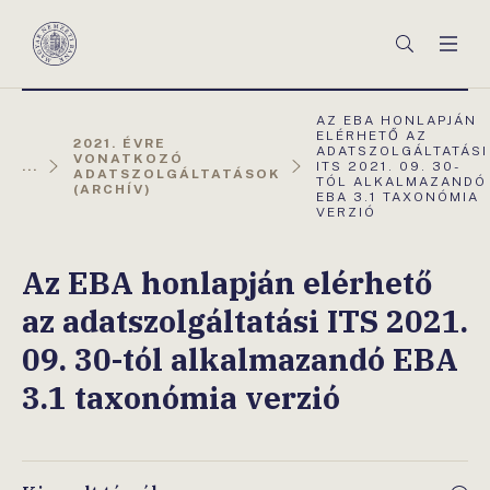
Főmenü
Keresés
Men
Magyar
Nemzeti
Bank
AKTUÁLIS
AZ EBA HONLAPJÁN
OLDAL:
ELÉRHETŐ AZ
2021. ÉVRE
ADATSZOLGÁLTATÁSI
VONATKOZÓ
...
ITS 2021. 09. 30-
ADATSZOLGÁLTATÁSOK
TÓL ALKALMAZANDÓ
(ARCHÍV)
EBA 3.1 TAXONÓMIA
VERZIÓ
Az EBA honlapján elérhető
az adatszolgáltatási ITS 2021.
09. 30-tól alkalmazandó EBA
3.1 taxonómia verzió