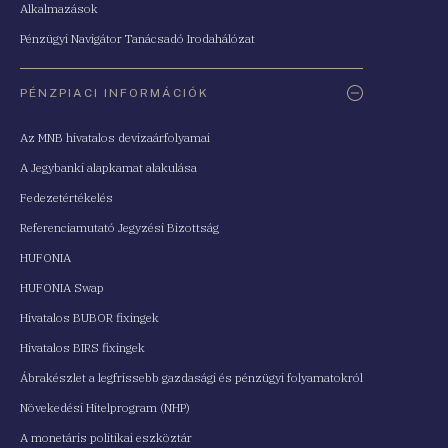
Alkalmazások
Pénzügyi Navigátor Tanácsadó Irodahálózat
PÉNZPIACI INFORMÁCIÓK
Az MNB hivatalos devizaárfolyamai
A Jegybanki alapkamat alakulása
Fedezetértékelés
Referenciamutató Jegyzési Bizottság
HUFONIA
HUFONIA Swap
Hivatalos BUBOR fixingek
Hivatalos BIRS fixingek
Ábrakészlet a legfrissebb gazdasági és pénzügyi folyamatokról
Növekedési Hitelprogram (NHP)
A monetáris politikai eszköztár