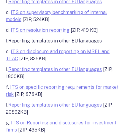
I.
Reporting templates in other EU languages
c.
ITS on supervisory benchmarking of internal
models
[ZIP, 524KB]
d.
ITS on resolution reporting
[ZIP, 419 KB]
I.Reporting templates in other EU languages
e.
ITS on disclosure and reporting on MREL and
TLAC
[ZIP, 825KB]
I.
Reporting templates in other EU languages
[ZIP,
1800KB]
f.
ITS on specific reporting requirements for market
risk
[ZIP, 878KB]
I.
Reporting templates in other EU languages
[ZIP,
20892KB]
g.
ITS on Reporting and disclosures for investment
firms
[ZIP, 435KB]