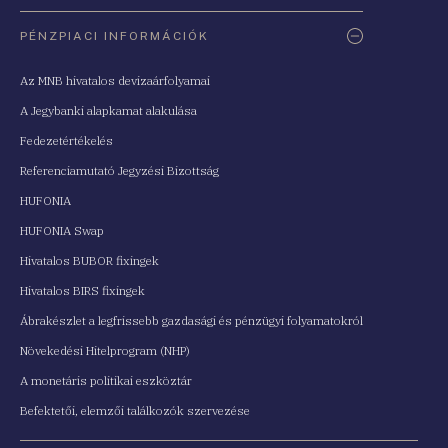
PÉNZPIACI INFORMÁCIÓK
Az MNB hivatalos devizaárfolyamai
A Jegybanki alapkamat alakulása
Fedezetértékelés
Referenciamutató Jegyzési Bizottság
HUFONIA
HUFONIA Swap
Hivatalos BUBOR fixingek
Hivatalos BIRS fixingek
Ábrakészlet a legfrissebb gazdasági és pénzügyi folyamatokról
Növekedési Hitelprogram (NHP)
A monetáris politikai eszköztár
Befektetői, elemzői találkozók szervezése