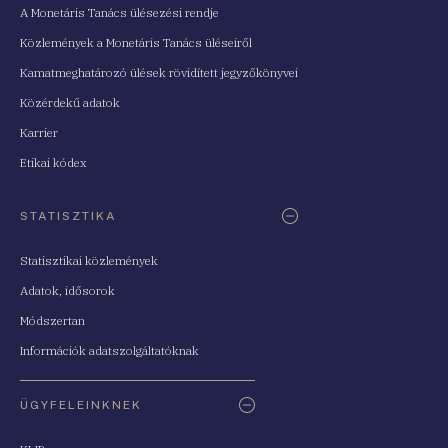
A Monetáris Tanács ülésezési rendje
Közlemények a Monetáris Tanács üléseiről
Kamatmeghatározó ülések rövidített jegyzőkönyvei
Közérdekű adatok
Karrier
Etikai kódex
STATISZTIKA
Statisztikai közlemények
Adatok, idősorok
Módszertan
Információk adatszolgáltatóknak
ÜGYFELEINKNEK