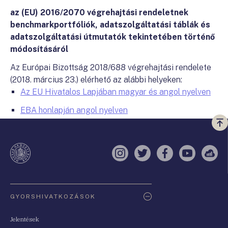
az (EU) 2016/2070 végrehajtási rendeletnek
benchmarkportfóliók, adatszolgáltatási táblák és
adatszolgáltatási útmutatók tekintetében történő
módosításáról
Az Európai Bizottság 2018/688 végrehajtási rendelete
(2018. március 23.) elérhető az alábbi helyeken:
Az EU Hivatalos Lapjában magyar és angol nyelven
EBA honlapján angol nyelven
Vi
a
te
Instagram
Twitter
Facebook
YouTube
Sell
Oldaltérkép
GYORSHIVATKOZÁSOK
Jelentések