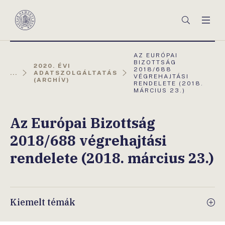
Főmenü
Keresés
Men
Magyar
Nemzeti
Bank
AKTUÁLIS
AZ EURÓPAI
OLDAL:
BIZOTTSÁG
2020. ÉVI
2018/688
...
ADATSZOLGÁLTATÁS
VÉGREHAJTÁSI
(ARCHÍV)
RENDELETE (2018.
MÁRCIUS 23.)
Az Európai Bizottság
2018/688 végrehajtási
rendelete (2018. március 23.)
Kiemelt témák