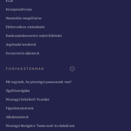
KLIR
Készpénzfórum
Hamisítás megelőzése
Elektronikus számlázás
Bankszámlavezetés üzleti feltételei
Jegybanki tenderek
Beszerzési eljárások
FOGYASZTÓKNAK
Mit tegyünk, ha pénzügyi panaszunk van?
Ügyfélszolgálat
Pénzügyi Békéltető Testület
Figyelmeztetések
Alkalmazások
Pénzügyi Navigátor Tanácsadó Irodahálózat