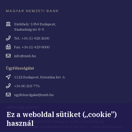
MAGYAR NEMZETI BANK
Cím
Székhely: 1054 Budapest,
Szabadság tér 8-9.
Telefonszám
Tel.: +36 (1) 428 2600
Fax
Fax: +36 (1) 429 8000
Email
info@mnb.hu
cím
Ügyfélszolgálat
Cím
1122 Budapest, Krisztina krt. 6.
Telefonszám
+36 80 203 776
Email
ugyfelszolgalat@mnb.hu
cím
Lakossági pénztár
Ez a weboldal sütiket („cookie”)
Cím
1054 Budapest, Kiss Ernő utca 1.
használ
(a Magyar Nemzeti Bank Budapest V. ker., Szabadság tér
8-9. szám alatti székházának Kiss Ernő utca 1. szám alatti bejárata)