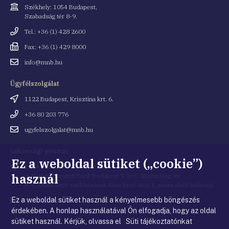
Cím
Székhely: 1054 Budapest,
Szabadság tér 8-9.
Telefonszám
Tel.: +36 (1) 428 2600
Fax
Fax: +36 (1) 429 8000
Email
info@mnb.hu
cím
Ügyfélszolgálat
Cím
1122 Budapest, Krisztina krt. 6.
Telefonszám
+36 80 203 776
Email
ugyfelszolgalat@mnb.hu
cím
Lakossági pénztár
Ez a weboldal sütiket („cookie”)
Cím
1054 Budapest, Kiss Ernő utca 1.
használ
(a Magyar Nemzeti Bank Budapest V. ker., Szabadság tér
8-9. szám alatti székházának Kiss Ernő utca 1. szám alatti bejárata)
Ez a weboldal sütiket használ a kényelmesebb böngészés
Email
penztar@mnb.hu
cím
érdekében. A honlap használatával Ön elfogadja, hogy az oldal
sütiket használ. Kérjük, olvassa el Süti tájékoztatónkat