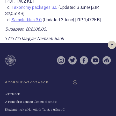
[PDF, 1,402 KB]
c.
Taxonomy packages 3.0
(Updated 3 June) [ZIP,
32,051KB]
d.
Sample files 3.0
(Updated 3 June) [ZIP, 1,472KB]
Budapest, 2021.06.03.
???????
Magyar Nemzeti Bank
Vi
a
te
Instagram
Twitter
Facebook
YouTube
Sell
Oldaltérkép
GYORSHIVATKOZÁSOK
Jelentések
A Monetáris Tanács ülésezési rendje
Közlemények a Monetáris Tanács üléseiről