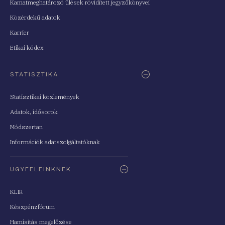
Kamatmeghatározó ülések rövidített jegyzőkönyvei
Közérdekű adatok
Karrier
Etikai kódex
STATISZTIKA
Statisztikai közlemények
Adatok, idősorok
Módszertan
Információk adatszolgáltatóknak
ÜGYFELEINKNEK
KLIR
Készpénzfórum
Hamisítás megelőzése