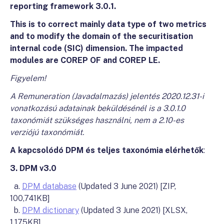
reporting framework 3.0.1.
This is to correct mainly data type of two metrics
and to modify the domain of the securitisation
internal code (SIC) dimension. The impacted
modules are COREP OF and COREP LE.
Figyelem!
A Remuneration (Javadalmazás) jelentés 2020.12.31-i
vonatkozású adatainak beküldésénél is a 3.0.1.0
taxonómiát szükséges használni, nem a 2.10-es
verziójú taxonómiát.
A kapcsolódó DPM és teljes taxonómia elérhetők
:
3. DPM v3.0
a.
DPM database
(Updated 3 June 2021) [ZIP,
100,741KB]
b.
DPM dictionary
(Updated 3 June 2021) [XLSX,
1,175KB]