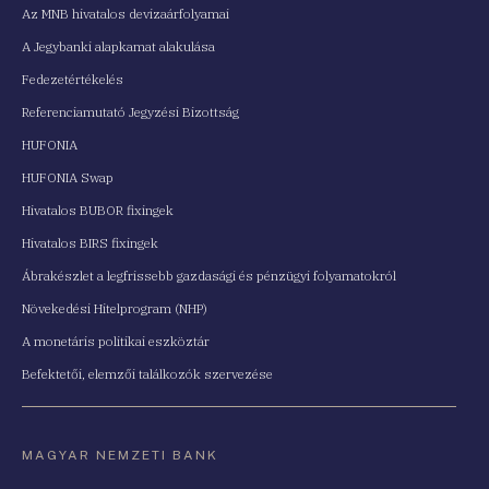
Az MNB hivatalos devizaárfolyamai
A Jegybanki alapkamat alakulása
Fedezetértékelés
Referenciamutató Jegyzési Bizottság
HUFONIA
HUFONIA Swap
Hivatalos BUBOR fixingek
Hivatalos BIRS fixingek
Ábrakészlet a legfrissebb gazdasági és pénzügyi folyamatokról
Növekedési Hitelprogram (NHP)
A monetáris politikai eszköztár
Befektetői, elemzői találkozók szervezése
MAGYAR NEMZETI BANK