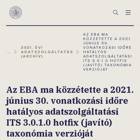
Főmenü
Keresés
Men
Magyar
Nemzeti
Bank
AKTUÁLIS
AZ EBA MA
OLDAL:
KÖZZÉTETTE A 2021.
JÚNIUS 30.
2021. ÉVI
VONATKOZÁSI IDŐRE
...
ADATSZOLGÁLTATÁS
HATÁLYOS
(ARCHÍV)
ADATSZOLGÁLTATÁSI
ITS 3.0.1.0 HOTFIX
(JAVÍTÓ) TAXONÓMIA
VERZIÓJÁT
Az EBA ma közzétette a 2021.
június 30. vonatkozási időre
hatályos adatszolgáltatási
ITS 3.0.1.0 hotfix (javító)
taxonómia verzióját