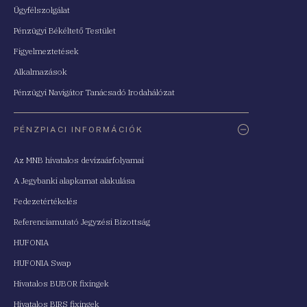
Ügyfélszolgálat
Pénzügyi Békéltető Testület
Figyelmeztetések
Alkalmazások
Pénzügyi Navigátor Tanácsadó Irodahálózat
PÉNZPIACI INFORMÁCIÓK
Az MNB hivatalos devizaárfolyamai
A Jegybanki alapkamat alakulása
Fedezetértékelés
Referenciamutató Jegyzési Bizottság
HUFONIA
HUFONIA Swap
Hivatalos BUBOR fixingek
Hivatalos BIRS fixingek