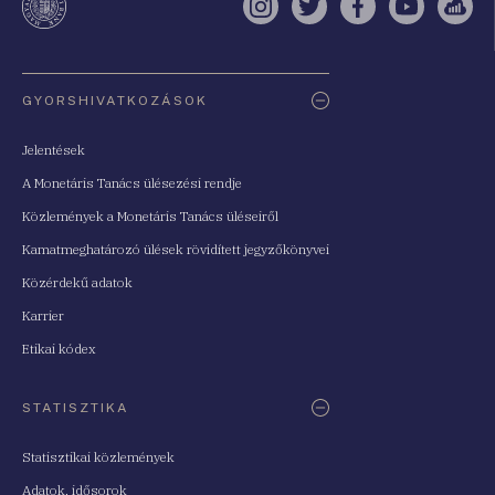
Instagram
Twitter
Facebook
YouTube
Sell
Oldaltérkép
GYORSHIVATKOZÁSOK
Jelentések
A Monetáris Tanács ülésezési rendje
Közlemények a Monetáris Tanács üléseiről
Kamatmeghatározó ülések rövidített jegyzőkönyvei
Közérdekű adatok
Karrier
Etikai kódex
STATISZTIKA
Statisztikai közlemények
Adatok, idősorok