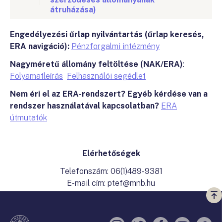
átruházása)
Engedélyezési űrlap nyilvántartás (űrlap keresés,
ERA navigáció):
Pénzforgalmi intézmény
Nagyméretű állomány feltöltése (NAK/ERA)
:
Folyamatleírás
Felhasználói segédlet
Nem éri el az ERA-rendszert? Egyéb kérdése van a
rendszer használatával kapcsolatban?
ERA
útmutatók
Elérhetőségek
Telefonszám: 06(1)489-9381
E-mail cím: ptef@mnb.hu
Vi
a
te