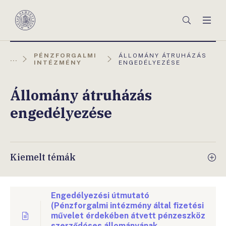
Főmenü
Keresés
Men
Magyar
Nemzeti
Bank
AKTUÁLIS
PÉNZFORGALMI
ÁLLOMÁNY ÁTRUHÁZÁS
...
OLDAL:
INTÉZMÉNY
ENGEDÉLYEZÉSE
Állomány átruházás
engedélyezése
Kiemelt témák
Engedélyezési útmutató
(Pénzforgalmi intézmény által fizetési
művelet érdekében átvett pénzeszköz
szerződéses állományának