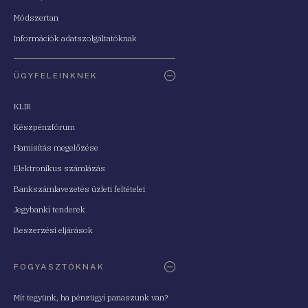
Módszertan
Információk adatszolgáltatóknak
ÜGYFELEINKNEK
KLIR
Készpénzfórum
Hamisítás megelőzése
Elektronikus számlázás
Bankszámlavezetés üzleti feltételei
Jegybanki tenderek
Beszerzési eljárások
FOGYASZTÓKNAK
Mit tegyünk, ha pénzügyi panaszunk van?