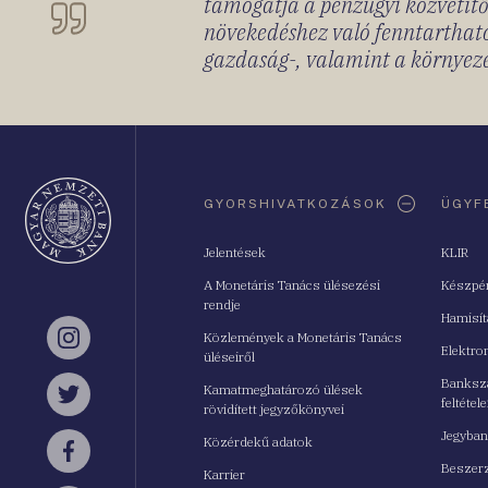
támogatja a pénzügyi közvetítő
növekedéshez való fenntartható
gazdaság-, valamint a környeze
Oldaltérkép
GYORSHIVATKOZÁSOK
ÜGYF
Jelentések
KLIR
A Monetáris Tanács ülésezési
Készpé
rendje
Hamisí
Közlemények a Monetáris Tanács
Instagram
Elektro
üléseiről
Bankszá
Kamatmeghatározó ülések
feltétele
Twitter
rövidített jegyzőkönyvei
Jegyban
Közérdekű adatok
Facebook
Beszerz
Karrier