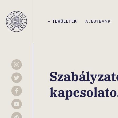
Főmenü
TERÜLETEK
A JEGYBANK
Magyar
Nemzeti
Bank
Instagram
Szabályzat
Twitter
kapcsolato
Facebook
YouTube