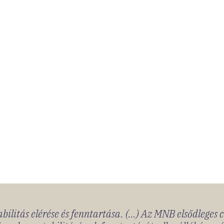
bilitás elérése és fenntartása. (...) Az MNB elsődleges 