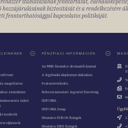
rendszer stabilitásának fenntartását, ellenállóképessé
 hozzájárulásának biztosítását és a rendelkezésére á
ti fenntarthatósággal kapcsolatos politikáját.
ELEINKNEK
PÉNZPIACI INFORMÁCIÓK
MAGY
Cím
Az MNB hivatalos devizaárfolyamai
S
S
nzfórum
A Jegybanki alapkamat alakulása
Telefo
T
tás megelőzése
Fedezetértékelés
Fax
F
nikus számlázás
Referenciamutató Jegyzési Bizottság
Email
i
mlavezetés üzleti
HUFONIA
cím
i
HUFONIA Swap
Ügyfé
ki tenderek
Cím
Hivatalos BUBOR fixingek
1
ési eljárások
Telefo
Hivatalos BIRS fixingek
+