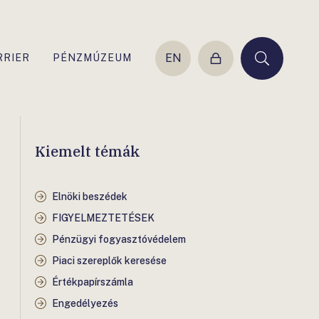
EN
RRIER
PÉNZMÚZEUM
Belépés
Keresés
Kiemelt témák
Elnöki beszédek
FIGYELMEZTETÉSEK
Pénzügyi fogyasztóvédelem
Piaci szereplők keresése
Értékpapírszámla
Engedélyezés