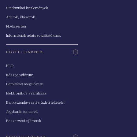
Statisztikai közlemények
Adatok, idősorok
Módszertan
Információk adatszolgáltatóknak
ÜGYFELEINKNEK
KLIR
Készpénzfórum
Hamisítás megelőzése
Elektronikus számlázás
Bankszámlavezetés üzleti feltételei
Jegybanki tenderek
Beszerzési eljárások
FOGYASZTÓKNAK