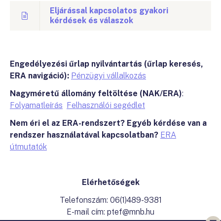
Eljárással kapcsolatos gyakori
kérdések és válaszok
Engedélyezési űrlap nyilvántartás (űrlap keresés,
ERA navigáció):
Pénzügyi vállalkozás
Nagyméretű állomány feltöltése (NAK/ERA)
:
Folyamatleírás
Felhasználói segédlet
Nem éri el az ERA-rendszert? Egyéb kérdése van a
rendszer használatával kapcsolatban?
ERA
útmutatók
Elérhetőségek
Telefonszám: 06(1)489-9381
E-mail cím: ptef@mnb.hu