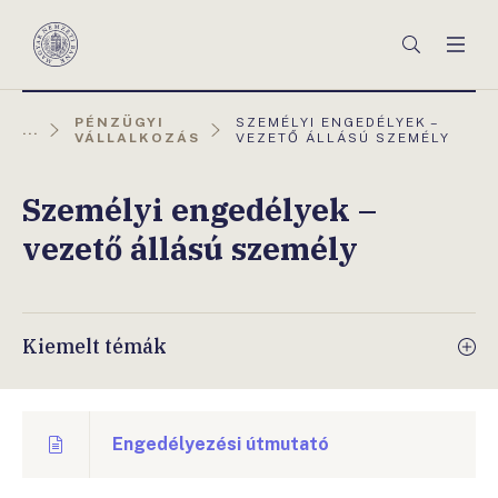
Főmenü
Keresés
Men
Magyar
Nemzeti
Bank
AKTUÁLIS
PÉNZÜGYI
SZEMÉLYI ENGEDÉLYEK –
...
OLDAL:
VÁLLALKOZÁS
VEZETŐ ÁLLÁSÚ SZEMÉLY
Személyi engedélyek –
vezető állású személy
Kiemelt témák
Engedélyezési útmutató