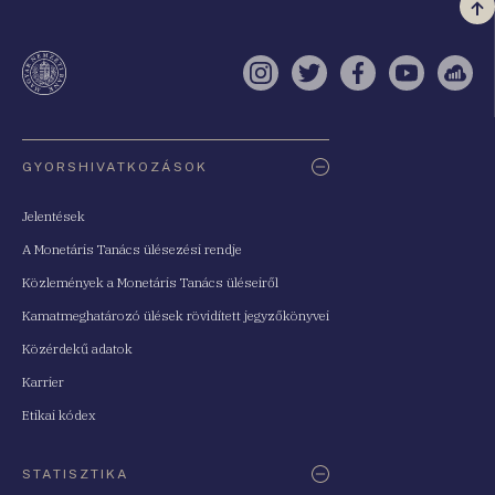
Vi
a
te
Instagram
Twitter
Facebook
YouTube
Sell
Oldaltérkép
GYORSHIVATKOZÁSOK
Jelentések
A Monetáris Tanács ülésezési rendje
Közlemények a Monetáris Tanács üléseiről
Kamatmeghatározó ülések rövidített jegyzőkönyvei
Közérdekű adatok
Karrier
Etikai kódex
STATISZTIKA