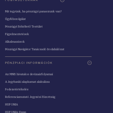
Mit tegyünk, ha pénzügyi panaszunk van?
Ügyfélszolgálat
Pénzügyi Békéltető Testület
Figyelmeztetések
Alkalmazások
Pénzügyi Navigátor Tanácsadó Irodahálózat
PÉNZPIACI INFORMÁCIÓK
Az MNB hivatalos devizaárfolyamai
A Jegybanki alapkamat alakulása
Fedezetértékelés
Referenciamutató Jegyzési Bizottság
HUFONIA
HUFONIA Swap