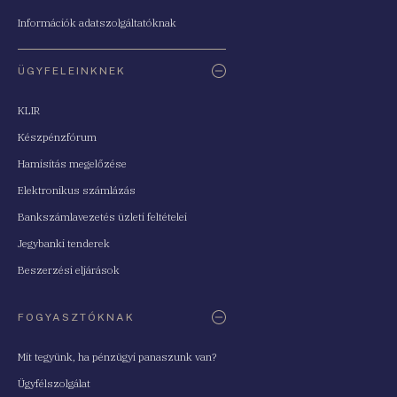
Információk adatszolgáltatóknak
ÜGYFELEINKNEK
KLIR
Készpénzfórum
Hamisítás megelőzése
Elektronikus számlázás
Bankszámlavezetés üzleti feltételei
Jegybanki tenderek
Beszerzési eljárások
FOGYASZTÓKNAK
Mit tegyünk, ha pénzügyi panaszunk van?
Ügyfélszolgálat