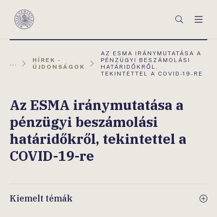
Főmenü
Keresés
Men
Magyar
Nemzeti
Bank
AKTUÁLIS
AZ ESMA IRÁNYMUTATÁSA A
OLDAL:
HÍREK -
PÉNZÜGYI BESZÁMOLÁSI
...
ÚJDONSÁGOK
HATÁRIDŐKRŐL,
TEKINTETTEL A COVID-19-RE
Az ESMA iránymutatása a
pénzügyi beszámolási
határidőkről, tekintettel a
COVID-19-re
Kiemelt témák