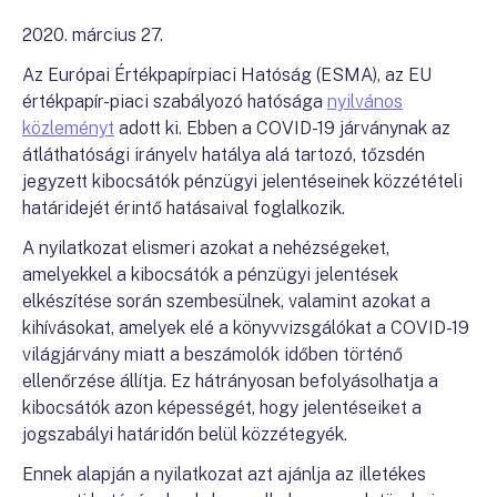
2020. március 27.
Az Európai Értékpapírpiaci Hatóság (ESMA), az EU
értékpapír-piaci szabályozó hatósága
nyilvános
közleményt
adott ki. Ebben a COVID-19 járványnak az
átláthatósági irányelv hatálya alá tartozó, tőzsdén
jegyzett kibocsátók pénzügyi jelentéseinek közzétételi
határidejét érintő hatásaival foglalkozik.
A nyilatkozat elismeri azokat a nehézségeket,
amelyekkel a kibocsátók a pénzügyi jelentések
elkészítése során szembesülnek, valamint azokat a
kihívásokat, amelyek elé a könyvvizsgálókat a COVID-19
világjárvány miatt a beszámolók időben történő
ellenőrzése állítja. Ez hátrányosan befolyásolhatja a
kibocsátók azon képességét, hogy jelentéseiket a
jogszabályi határidőn belül közzétegyék.
Ennek alapján a nyilatkozat azt ajánlja az illetékes