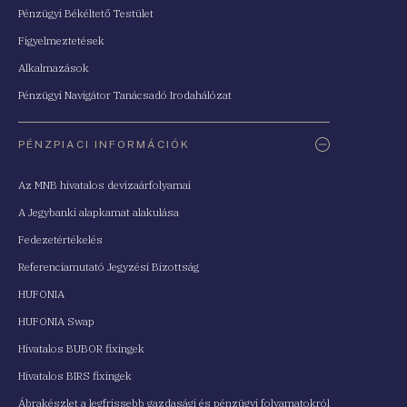
Pénzügyi Békéltető Testület
Figyelmeztetések
Alkalmazások
Pénzügyi Navigátor Tanácsadó Irodahálózat
PÉNZPIACI INFORMÁCIÓK
Az MNB hivatalos devizaárfolyamai
A Jegybanki alapkamat alakulása
Fedezetértékelés
Referenciamutató Jegyzési Bizottság
HUFONIA
HUFONIA Swap
Hivatalos BUBOR fixingek
Hivatalos BIRS fixingek
Ábrakészlet a legfrissebb gazdasági és pénzügyi folyamatokról