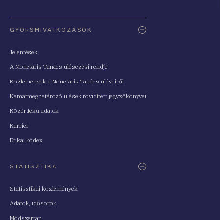
Oldaltérkép
GYORSHIVATKOZÁSOK
Jelentések
A Monetáris Tanács ülésezési rendje
Közlemények a Monetáris Tanács üléseiről
Kamatmeghatározó ülések rövidített jegyzőkönyvei
Közérdekű adatok
Karrier
Etikai kódex
STATISZTIKA
Statisztikai közlemények
Adatok, idősorok
Módszertan