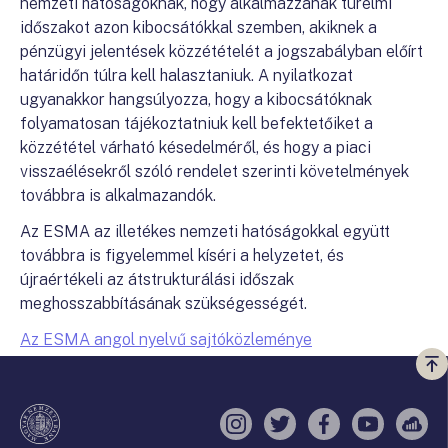
nemzeti hatóságoknak, hogy alkalmazzanak türelmi
időszakot azon kibocsátókkal szemben, akiknek a
pénzügyi jelentések közzétételét a jogszabályban előírt
határidőn túlra kell halasztaniuk. A nyilatkozat
ugyanakkor hangsúlyozza, hogy a kibocsátóknak
folyamatosan tájékoztatniuk kell befektetőiket a
közzététel várható késedelméről, és hogy a piaci
visszaélésekről szóló rendelet szerinti követelmények
továbbra is alkalmazandók.
Az ESMA az illetékes nemzeti hatóságokkal együtt
továbbra is figyelemmel kíséri a helyzetet, és
újraértékeli az átstrukturálási időszak
meghosszabbításának szükségességét.
Az ESMA angol nyelvű sajtóközleménye
Vi
a
te
Instagram
Twitter
Facebook
YouTube
Sell