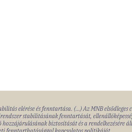
bilitás elérése és fenntartása. (...) Az MNB elsődleges 
rendszer stabilitásának fenntartását, ellenállóképessé
 hozzájárulásának biztosítását és a rendelkezésére á
ti fenntarthatósággal kapcsolatos politikáját.