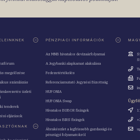
ELEINKNEK
PÉNZPIACI INFORMÁCIÓK
MAGY
Cím
Az MNB hivatalos devizaárfolyamai
S
S
nzfórum
A Jegybanki alapkamat alakulása
Telefo
T
tás megelőzése
Fedezetértékelés
Fax
F
nikus számlázás
Referenciamutató Jegyzési Bizottság
Email
i
mlavezetés üzleti
HUFONIA
cím
i
HUFONIA Swap
Ügyfé
ki tenderek
Cím
Hivatalos BUBOR fixingek
1
ési eljárások
Telefo
Hivatalos BIRS fixingek
+
ASZTÓKNAK
Email
Ábrakészlet a legfrissebb gazdasági és
u
cím
pénzügyi folyamatokról