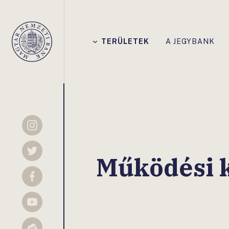
Főmenü
TERÜLETEK
A JEGYBANK
Magyar
Nemzeti
Bank
Instagram
Twitter
Működési 
Facebook
YouTube