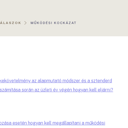
AKTUÁLIS
VÁLASZOK
MŰKÖDÉSI KOCKÁZAT
OLDAL:
őkekövetelmény az alapmutató módszer és a sztenderd
számítása során az üzleti év végén hogyan kell eljárni?
tozása esetén hogyan kell megállapítani a működési