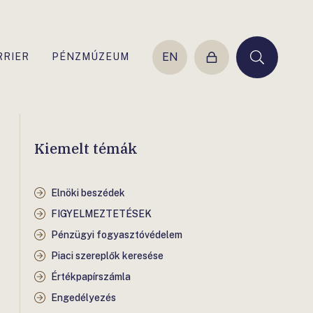
EN
RRIER
PÉNZMÚZEUM
Belépés
Keresés
Kiemelt témák
Elnöki beszédek
FIGYELMEZTETÉSEK
Pénzügyi fogyasztóvédelem
Piaci szereplők keresése
Értékpapírszámla
Engedélyezés