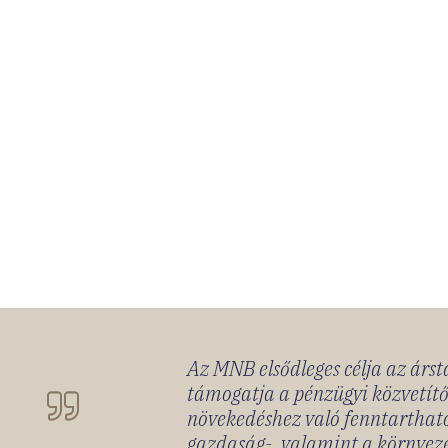
Az MNB elsődleges célja az ársta
támogatja a pénzügyi közvetítő
növekedéshez való fenntartható
gazdaság-, valamint a környeze