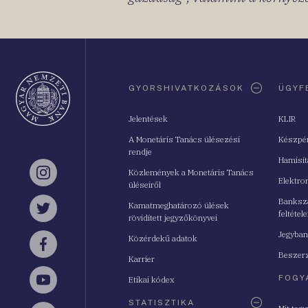
Oldaltérkép
GYORSHIVATKOZÁSOK
ÜGYF
Jelentések
KLIR
A Monetáris Tanács ülésezési
Készpé
rendje
Hamisí
Közlemények a Monetáris Tanács
Instagram
Elektro
üléseiről
Bankszá
Kamatmeghatározó ülések
feltétele
Twitter
rövidített jegyzőkönyvei
Jegyban
Közérdekű adatok
Facebook
Beszerz
Karrier
FOGY
Etikai kódex
YouTube
STATISZTIKA