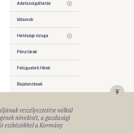
Adatszolgáltatás
Idősorok
Hatósági vizsga
Pénztárak
Felügyeleti Hírek
Bejelentések
Vissza
a
céljának veszélyeztetése nélkül
tetejér
gének növelését, a gazdasági
lló eszközökkel a Kormány