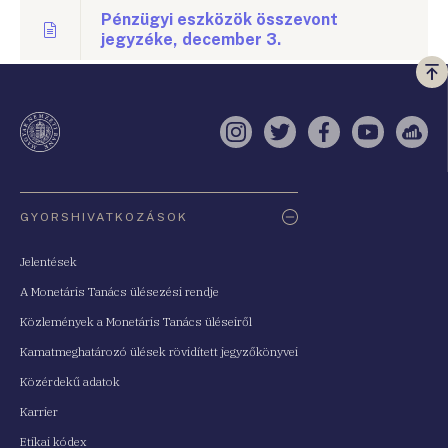
Pénzügyi eszközök összevont
jegyzéke, december 3.
Vi
a
te
Instagram
Twitter
Facebook
YouTube
Sell
Oldaltérkép
GYORSHIVATKOZÁSOK
Jelentések
A Monetáris Tanács ülésezési rendje
Közlemények a Monetáris Tanács üléseiről
Kamatmeghatározó ülések rövidített jegyzőkönyvei
Közérdekű adatok
Karrier
Etikai kódex