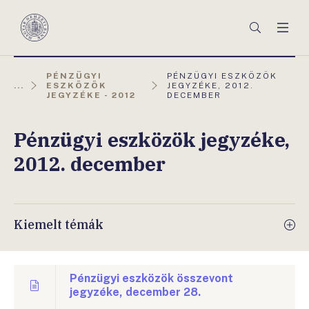
Főmenü
Keresés
Men
Magyar
Nemzeti
Bank
AKTUÁLIS
PÉNZÜGYI
PÉNZÜGYI ESZKÖZÖK
OLDAL:
...
ESZKÖZÖK
JEGYZÉKE, 2012.
JEGYZÉKE - 2012
DECEMBER
Pénzügyi eszközök jegyzéke,
2012. december
Kiemelt témák
Pénzügyi eszközök összevont
jegyzéke, december 28.