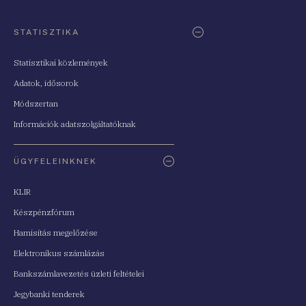
STATISZTIKA
Statisztikai közlemények
Adatok, idősorok
Módszertan
Információk adatszolgáltatóknak
ÜGYFELEINKNEK
KLIR
Készpénzfórum
Hamisítás megelőzése
Elektronikus számlázás
Bankszámlavezetés üzleti feltételei
Jegybanki tenderek