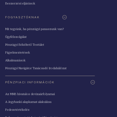
Beszerzési eljárások
FOGYASZTÓKNAK
Mit tegyünk, ha pénzügyi panaszunk van?
Ügyfélszolgálat
Pénzügyi Békéltető Testület
Figyelmeztetések
Alkalmazások
Pénzügyi Navigátor Tanácsadó Irodahálózat
PÉNZPIACI INFORMÁCIÓK
Az MNB hivatalos devizaárfolyamai
A Jegybanki alapkamat alakulása
Fedezetértékelés