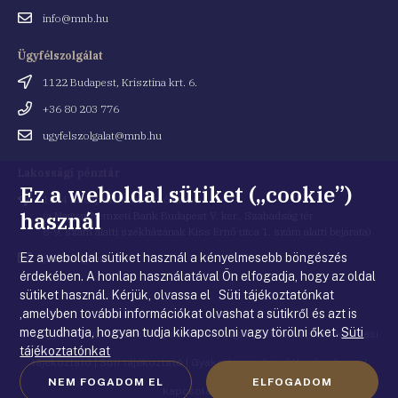
Email
info@mnb.hu
cím
Ügyfélszolgálat
Cím
1122 Budapest, Krisztina krt. 6.
Telefonszám
+36 80 203 776
Email
ugyfelszolgalat@mnb.hu
cím
Lakossági pénztár
Ez a weboldal sütiket („cookie”)
Cím
1054 Budapest, Kiss Ernő utca 1.
használ
(a Magyar Nemzeti Bank Budapest V. ker., Szabadság tér
8-9. szám alatti székházának Kiss Ernő utca 1. szám alatti bejárata)
Ez a weboldal sütiket használ a kényelmesebb böngészés
Email
penztar@mnb.hu
cím
érdekében. A honlap használatával Ön elfogadja, hogy az oldal
sütiket használ. Kérjük, olvassa el Süti tájékoztatónkat
,amelyben további információkat olvashat a sütikről és azt is
megtudhatja, hogyan tudja kikapcsolni vagy törölni őket.
Süti
© Magyar Nemzeti Bank
|
Impresszum
|
Jogi nyilatkozat
|
Adatkezelési
tájékoztatónkat
tájékoztató
|
Süti tájékoztató
|
Gyakorlati tudnivalók a honlappal
NEM FOGADOM EL
ELFOGADOM
kapcsolatban