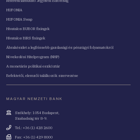
Referenciamutató Jegyzési Bizottság
HUFONIA
HUFONIA Swap
Hivatalos BUBOR fixingek
Hivatalos BIRS fixingek
Ábrakészlet a legfrissebb gazdasági és pénzügyi folyamatokról
Növekedési Hitelprogram (NHP)
A monetáris politikai eszköztár
Befektetői, elemzői találkozók szervezése
MAGYAR NEMZETI BANK
Cím
Székhely: 1054 Budapest,
Szabadság tér 8-9.
Telefonszám
Tel.: +36 (1) 428 2600
Fax
Fax: +36 (1) 429 8000