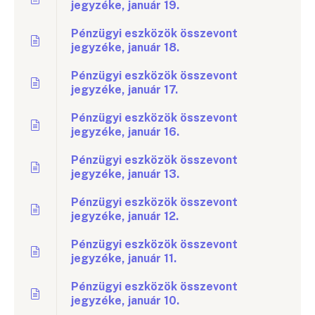
jegyzéke, január 19.
Pénzügyi eszközök összevont
jegyzéke, január 18.
Pénzügyi eszközök összevont
jegyzéke, január 17.
Pénzügyi eszközök összevont
jegyzéke, január 16.
Pénzügyi eszközök összevont
jegyzéke, január 13.
Pénzügyi eszközök összevont
jegyzéke, január 12.
Pénzügyi eszközök összevont
jegyzéke, január 11.
Pénzügyi eszközök összevont
jegyzéke, január 10.