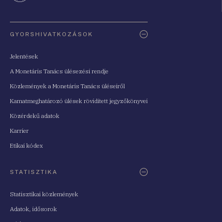
Oldaltérkép
GYORSHIVATKOZÁSOK
Jelentések
A Monetáris Tanács ülésezési rendje
Közlemények a Monetáris Tanács üléseiről
Kamatmeghatározó ülések rövidített jegyzőkönyvei
Közérdekű adatok
Karrier
Etikai kódex
STATISZTIKA
Statisztikai közlemények
Adatok, idősorok