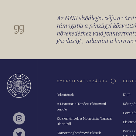
Az MNB elsődleges célja az ársta
támogatja a pénzügyi közvetítő
növekedéshez való fenntartható
gazdaság-, valamint a környeze
Oldaltérkép
GYORSHIVATKOZÁSOK
ÜGYF
Jelentések
KLIR
A Monetáris Tanács ülésezési
Készpé
rendje
Hamisí
Közlemények a Monetáris Tanács
Instagram
Elektro
üléseiről
Bankszá
Kamatmeghatározó ülések