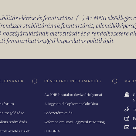
bilitás elérése és fenntartása. (...) Az MNB elsődleges 
rendszer stabilitásának fenntartását, ellenállóképessé
 hozzájárulásának biztosítását és a rendelkezésére á
ti fenntarthatósággal kapcsolatos politikáját.
ELEINKNEK
PÉNZPIACI INFORMÁCIÓK
MAGY
Cím
Az MNB hivatalos devizaárfolyamai
S
S
nzfórum
A Jegybanki alapkamat alakulása
Telefo
T
tás megelőzése
Fedezetértékelés
Fax
F
nikus számlázás
Referenciamutató Jegyzési Bizottság
Email
i
mlavezetés üzleti
HUFONIA
cím