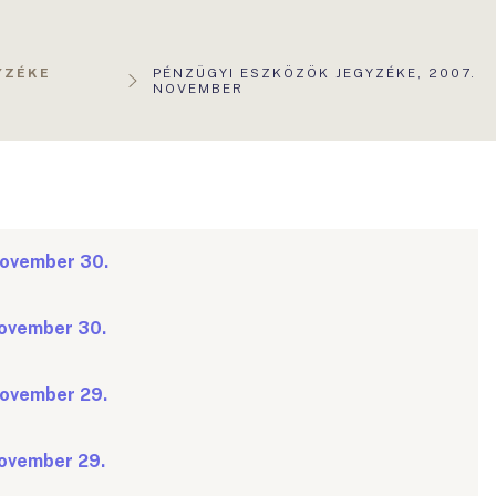
AKTUÁLIS
YZÉKE
PÉNZÜGYI ESZKÖZÖK JEGYZÉKE, 2007.
OLDAL:
NOVEMBER
 november 30.
november 30.
 november 29.
november 29.