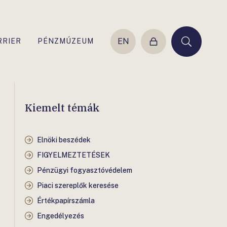
EN
RRIER
PÉNZMÚZEUM
Belépés
Keresés
Kiemelt témák
Elnöki beszédek
FIGYELMEZTETÉSEK
Pénzügyi fogyasztóvédelem
Piaci szereplők keresése
Értékpapírszámla
Engedélyezés