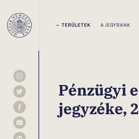
Főmenü
TERÜLETEK
A JEGYBANK
Magyar
Nemzeti
Bank
Instagram
Pénzügyi 
Twitter
jegyzéke, 
Facebook
YouTube