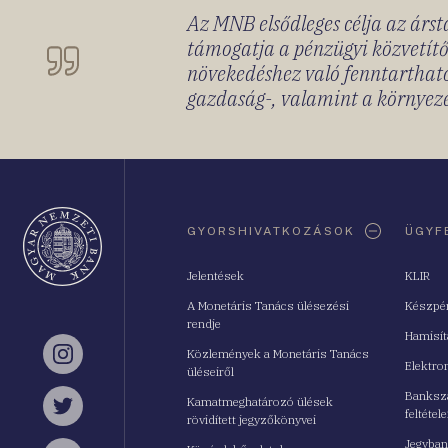
Az MNB elsődleges célja az ársta
támogatja a pénzügyi közvetítő
növekedéshez való fenntartható
gazdaság-, valamint a környeze
Oldaltérkép
GYORSHIVATKOZÁSOK
ÜGYF
Jelentések
KLIR
A Monetáris Tanács ülésezési
Készpé
rendje
Hamisí
Közlemények a Monetáris Tanács
Instagram
Elektro
üléseiről
Bankszá
Kamatmeghatározó ülések
feltétele
Twitter
rövidített jegyzőkönyvei
Jegyban