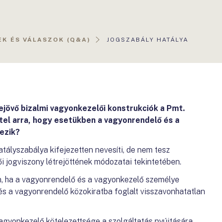
AKTUÁLIS
K ÉS VÁLASZOK (Q&A)
JOGSZABÁLY HATÁLYA
OLDAL:
rejövő bizalmi vagyonkezelői konstrukciók a Pmt.
ttel arra, hogy esetükben a vagyonrendelő és a
ezik?
tályszabálya kifejezetten nevesíti, de nem tesz
i jogviszony létrejöttének módozatai tekintetében.
ján, ha a vagyonrendelő és a vagyonkezelő személye
s a vagyonrendelő közokiratba foglalt visszavonhatatlan
vagyonkezelő kötelezettsége a szolgáltatás nyújtására