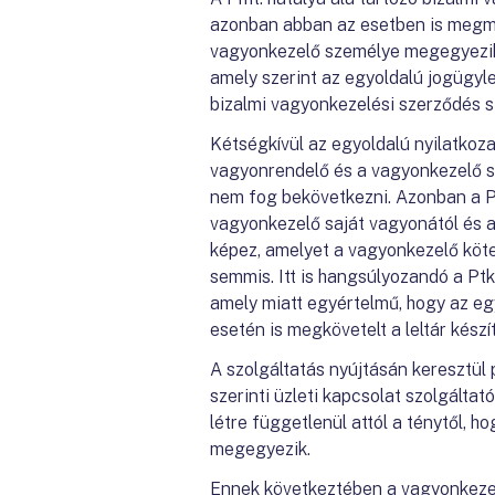
azonban abban az esetben is megmar
vagyonkezelő személye megegyezik.
amely szerint az egyoldalú jogügyle
bizalmi vagyonkezelési szerződés s
Kétségkívül az egyoldalú nyilatkoza
vagyonrendelő és a vagyonkezelő s
nem fog bekövetkezni. Azonban a Ptk
vagyonkezelő saját vagyonától és a
képez, amelyet a vagyonkezelő kötel
semmis. Itt is hangsúlyozandó a Ptk
amely miatt egyértelmű, hogy az egy
esetén is megkövetelt a leltár készí
A szolgáltatás nyújtásán keresztül
szerinti üzleti kapcsolat szolgáltató
létre függetlenül attól a ténytől,
megegyezik.
Ennek következtében a vagyonkezelőn