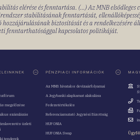
bilitás elérése és fenntartása. (...) Az MNB elsődleges 
rendszer stabilitásának fenntartását, ellenállóképessé
 hozzájárulásának biztosítását és a rendelkezésére á
ti fenntarthatósággal kapcsolatos politikáját.
ELEINKNEK
PÉNZPIACI INFORMÁCIÓK
MAGY
Cím
Az MNB hivatalos devizaárfolyamai
S
S
nzfórum
A Jegybanki alapkamat alakulása
Telefo
T
tás megelőzése
Fedezetértékelés
Fax
F
nikus számlázás
Referenciamutató Jegyzési Bizottság
Email
i
mlavezetés üzleti
HUFONIA
cím
i
HUFONIA Swap
Ügyfé
ki tenderek