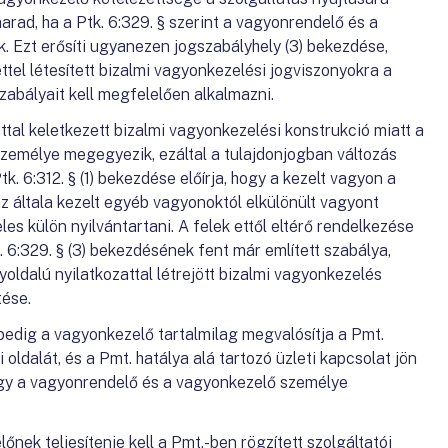
ad, ha a Ptk. 6:329. § szerint a vagyonrendelő és a
 Ezt erősíti ugyanezen jogszabályhely (3) bekezdése,
ttel létesített bizalmi vagyonkezelési jogviszonyokra a
zabályait kell megfelelően alkalmazni.
ttal keletkezett bizalmi vagyonkezelési konstrukció miatt a
zemélye megegyezik, ezáltal a tulajdonjogban változás
. 6:312. § (1) bekezdése előírja, hogy a kezelt vagyon a
z általa kezelt egyéb vagyonoktól elkülönült vagyont
es külön nyilvántartani. A felek ettől eltérő rendelkezése
. 6:329. § (3) bekezdésének fent már említett szabálya,
oldalú nyilatkozattal létrejött bizalmi vagyonkezelés
tése.
 pedig a vagyonkezelő tartalmilag megvalósítja a Pmt.
i oldalát, és a Pmt. hatálya alá tartozó üzleti kapcsolat jön
 hogy a vagyonrendelő és a vagyonkezelő személye
ek teljesítenie kell a Pmt.-ben rögzített szolgáltatói