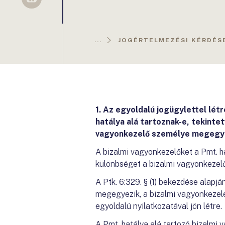
Sellsy
...
JOGÉRTELMEZÉSI KÉRDÉSE
1. Az egyoldalú jogügylettel lét
hatálya alá tartoznak-e, tekinte
vagyonkezelő személye megegy
A bizalmi vagyonkezelőket a Pmt. ha
különbséget a bizalmi vagyonkezelő
A Ptk. 6:329. § (1) bekezdése alap
megegyezik, a bizalmi vagyonkezelé
egyoldalú nyilatkozatával jön létre.
A Pmt. hatálya alá tartozó bizalmi 