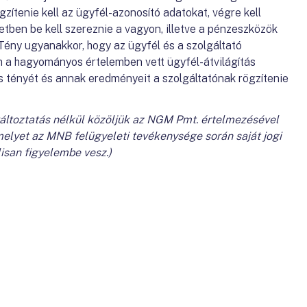
gzítenie kell az ügyfél-azonosító adatokat, végre kell
setben be kell szereznie a vagyon, illetve a pénzeszközök
Tény ugyanakkor, hogy az ügyfél és a szolgáltató
a hagyományos értelemben vett ügyfél-átvilágítás
ás tényét és annak eredményeit a szolgáltatónak rögzítenie
változtatás nélkül közöljük az NGM Pmt. értelmezésével
elyet az MNB felügyeleti tevékenysége során saját jogi
isan figyelembe vesz.)