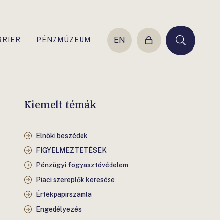
EN
RRIER
PÉNZMÚZEUM
Belépés
Keresés
Kiemelt témák
Elnöki beszédek
FIGYELMEZTETÉSEK
Pénzügyi fogyasztóvédelem
Piaci szereplők keresése
Értékpapírszámla
Engedélyezés