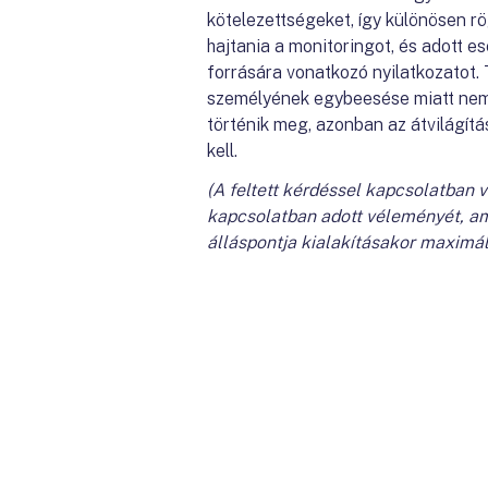
kötelezettségeket, így különösen rö
hajtania a monitoringot, és adott e
forrására vonatkozó nyilatkozatot. 
személyének egybeesése miatt nem 
történik meg, azonban az átvilágít
kell.
(A feltett kérdéssel kapcsolatban 
kapcsolatban adott véleményét, am
álláspontja kialakításakor maximál