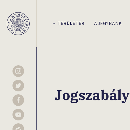
Főmenü
TERÜLETEK
A JEGYBANK
Magyar
Nemzeti
Bank
Instagram
Twitter
Jogszabály
Facebook
YouTube