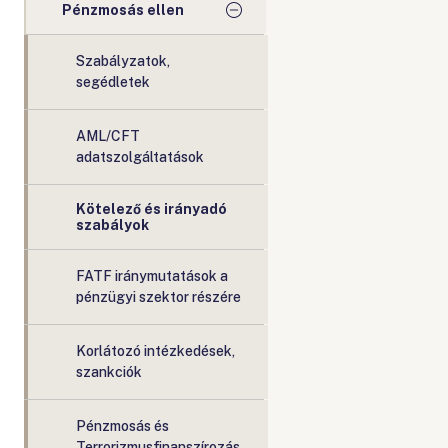
Pénzmosás ellen
Szabályzatok,
segédletek
AML/CFT
adatszolgáltatások
Kötelező és irányadó
szabályok
FATF iránymutatások a
pénzügyi szektor részére
Korlátozó intézkedések,
szankciók
Pénzmosás és
Terrorizmusfinanszírozás