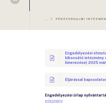
Sellsy
...
PÉNZFORGALMI INTÉZMÉ
Engedélyezési útmuta
kibocsátó intézmény 
kinevezése) 2025 már
Eljárással kapcsolato
Engedélyezési űrlap nyilvántartá
intézmény