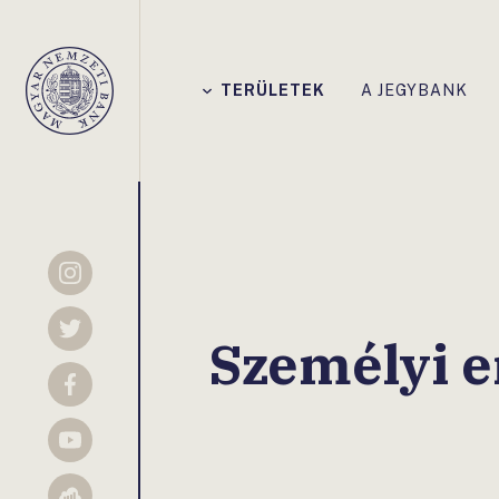
Főmenü
TERÜLETEK
A JEGYBANK
Magyar
Nemzeti
Bank
Instagram
Twitter
Személyi e
Facebook
YouTube