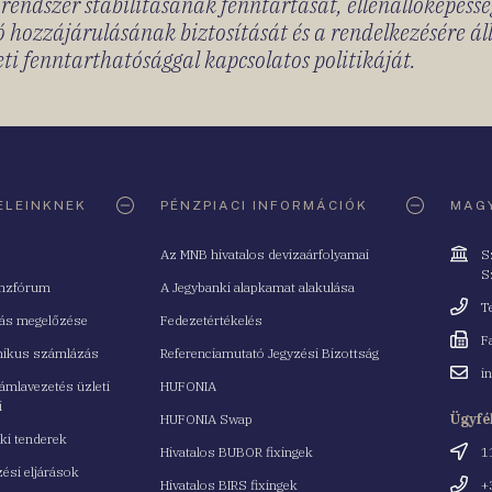
rendszer stabilitásának fenntartását, ellenállóképessé
 hozzájárulásának biztosítását és a rendelkezésére á
ti fenntarthatósággal kapcsolatos politikáját.
ELEINKNEK
PÉNZPIACI INFORMÁCIÓK
MAGY
Cím
Az MNB hivatalos devizaárfolyamai
S
S
nzfórum
A Jegybanki alapkamat alakulása
Telefo
T
tás megelőzése
Fedezetértékelés
Fax
F
nikus számlázás
Referenciamutató Jegyzési Bizottság
Email
i
mlavezetés üzleti
HUFONIA
cím
i
HUFONIA Swap
Ügyfé
ki tenderek
Cím
Hivatalos BUBOR fixingek
1
ési eljárások
Telefo
Hivatalos BIRS fixingek
+