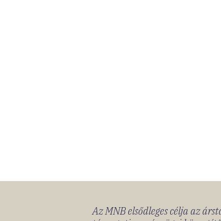
Az MNB elsődleges célja az ársta