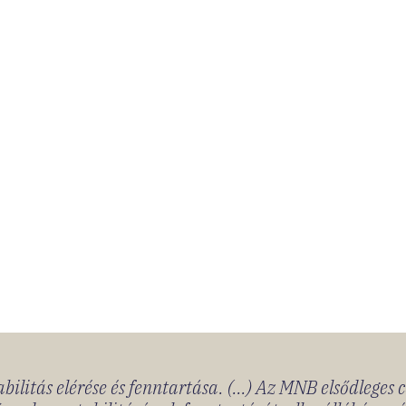
bilitás elérése és fenntartása. (...) Az MNB elsődleges 