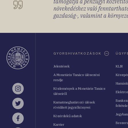
támogatja a pénzügyi közvetítő
növekedéshez való fenntartható
gazdaság-, valamint a környeze
Oldaltérkép
GYORSHIVATKOZÁSOK
ÜGYF
Jelentések
KLIR
A Monetáris Tanács ülésezési
Készpé
rendje
Hamisí
Közlemények a Monetáris Tanács
Instagram
Elektro
üléseiről
Bankszá
Kamatmeghatározó ülések
feltétele
Twitter
rövidített jegyzőkönyvei
Jegyban
Közérdekű adatok
Facebook
Beszerz
Karrier