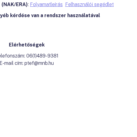
e (NAK/ERA)
:
Folyamatleírás
Felhasználói segédlet
yéb kérdése van a rendszer használatával
Elérhetőségek
lefonszám: 06(1)489-9381
E-mail cím: ptef@mnb.hu