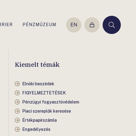
EN
RRIER
PÉNZMÚZEUM
Belépés
Keresés
Kiemelt témák
Elnöki beszédek
FIGYELMEZTETÉSEK
Pénzügyi fogyasztóvédelem
Piaci szereplők keresése
Értékpapírszámla
Engedélyezés