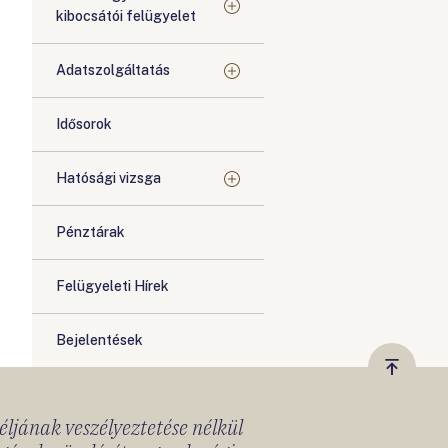
kibocsátói felügyelet
Adatszolgáltatás
Idősorok
Hatósági vizsga
Pénztárak
Felügyeleti Hírek
Bejelentések
Vissza
a
céljának veszélyeztetése nélkül
tetejér