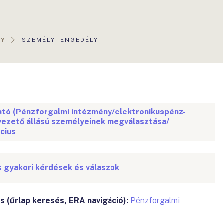
AKTUÁLIS
NY
SZEMÉLYI ENGEDÉLY
OLDAL:
tó (Pénzforgalmi intézmény/elektronikuspénz-
vezető állású személyeinek megválasztása/
cius
s gyakori kérdések és válaszok
s (űrlap keresés, ERA navigáció):
Pénzforgalmi