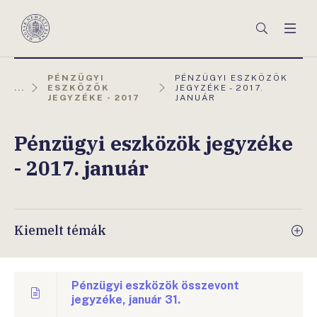
Főmenü
Keresés
Men
Magyar
Nemzeti
Bank
AKTUÁLIS
PÉNZÜGYI
PÉNZÜGYI ESZKÖZÖK
OLDAL:
...
ESZKÖZÖK
JEGYZÉKE - 2017.
JEGYZÉKE - 2017
JANUÁR
Pénzügyi eszközök jegyzéke
- 2017. január
Kiemelt témák
Pénzügyi eszközök összevont
jegyzéke, január 31.