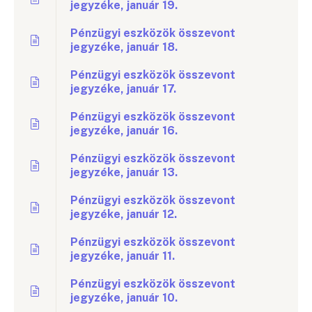
jegyzéke, január 19.
Pénzügyi eszközök összevont
jegyzéke, január 18.
Pénzügyi eszközök összevont
jegyzéke, január 17.
Pénzügyi eszközök összevont
jegyzéke, január 16.
Pénzügyi eszközök összevont
jegyzéke, január 13.
Pénzügyi eszközök összevont
jegyzéke, január 12.
Pénzügyi eszközök összevont
jegyzéke, január 11.
Pénzügyi eszközök összevont
jegyzéke, január 10.