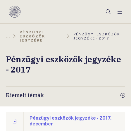
Főmenü
Keresés
Men
Magyar
Nemzeti
Bank
PÉNZÜGYI
AKTUÁLIS
PÉNZÜGYI ESZKÖZÖK
...
ESZKÖZÖK
OLDAL:
JEGYZÉKE - 2017
JEGYZÉKE
Pénzügyi eszközök jegyzéke
- 2017
Kiemelt témák
Pénzügyi eszközök jegyzéke - 2017.
december