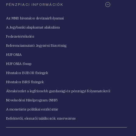
PÉNZPIACI INFORMÁCIÓK
Az MNB hivatalos devizaárfolyamai
A Jegybanki alapkamat alakulása
Fedezetértékelés
Referenciamutató Jegyzési Bizottság
HUFONIA
HUFONIA Swap
Hivatalos BUBOR fixingek
Hivatalos BIRS fixingek
Ábrakészlet a legfrissebb gazdasági és pénzügyi folyamatokról
Növekedési Hitelprogram (NHP)
A monetáris politikai eszköztár
Befektetői, elemzői találkozók szervezése