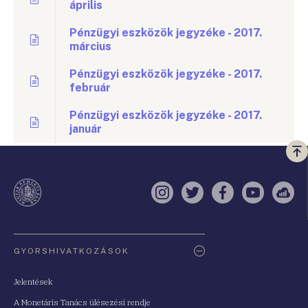
április
Pénzügyi eszközök jegyzéke - 2017.
március
Pénzügyi eszközök jegyzéke - 2017.
február
Pénzügyi eszközök jegyzéke - 2017.
január
Vi
a
te
Instagram
Twitter
Facebook
YouTube
Sell
Oldaltérkép
GYORSHIVATKOZÁSOK
Jelentések
A Monetáris Tanács ülésezési rendje