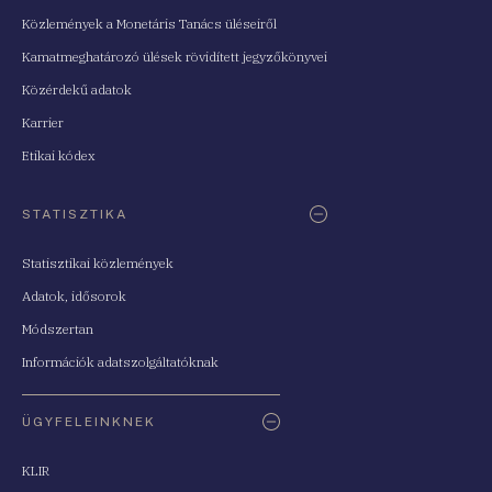
Közlemények a Monetáris Tanács üléseiről
Kamatmeghatározó ülések rövidített jegyzőkönyvei
Közérdekű adatok
Karrier
Etikai kódex
STATISZTIKA
Statisztikai közlemények
Adatok, idősorok
Módszertan
Információk adatszolgáltatóknak
ÜGYFELEINKNEK
KLIR