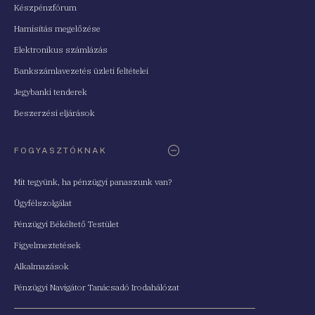
Készpénzfórum
Hamisítás megelőzése
Elektronikus számlázás
Bankszámlavezetés üzleti feltételei
Jegybanki tenderek
Beszerzési eljárások
FOGYASZTÓKNAK
Mit tegyünk, ha pénzügyi panaszunk van?
Ügyfélszolgálat
Pénzügyi Békéltető Testület
Figyelmeztetések
Alkalmazások
Pénzügyi Navigátor Tanácsadó Irodahálózat