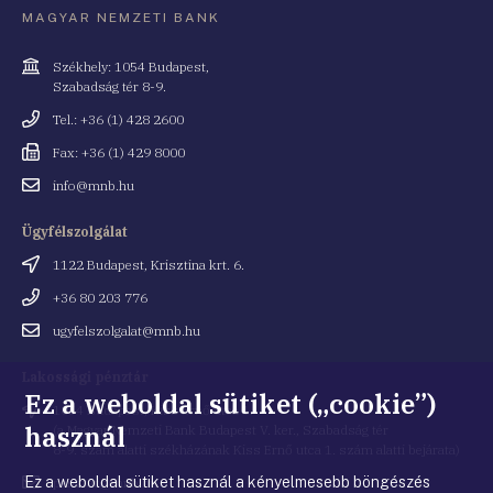
MAGYAR NEMZETI BANK
Cím
Székhely: 1054 Budapest,
Szabadság tér 8-9.
Telefonszám
Tel.: +36 (1) 428 2600
Fax
Fax: +36 (1) 429 8000
Email
info@mnb.hu
cím
Ügyfélszolgálat
Cím
1122 Budapest, Krisztina krt. 6.
Telefonszám
+36 80 203 776
Email
ugyfelszolgalat@mnb.hu
cím
Lakossági pénztár
Ez a weboldal sütiket („cookie”)
Cím
1054 Budapest, Kiss Ernő utca 1.
használ
(a Magyar Nemzeti Bank Budapest V. ker., Szabadság tér
8-9. szám alatti székházának Kiss Ernő utca 1. szám alatti bejárata)
Ez a weboldal sütiket használ a kényelmesebb böngészés
Email
penztar@mnb.hu